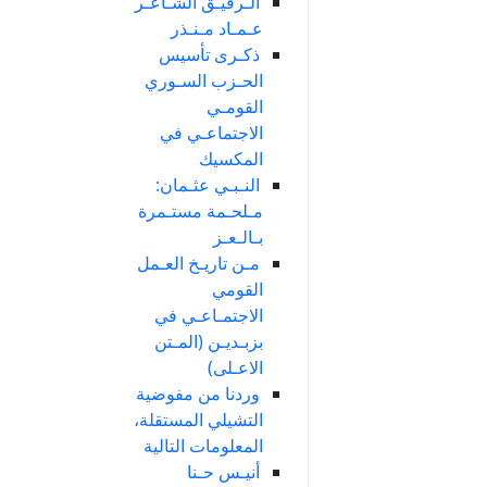
الـرفيـق الشـاعـر
عـمـاد مـنـذر
ذكـرى تأسيس
الحـزب السـوري
القومـي
الاجتماعـي في
المكسيك
النـبـي عثـمان:
مـلحـمة مستـمرة
بـالـعـز
مـن تاريـخ العـمل
القومي
الاجتمـاعـي في
بزبـديـن (المـتن
الاعـلى)
وردنا من مفوضية
التشيلي المستقلة،
المعلومات التالية
أنيـس حـنا