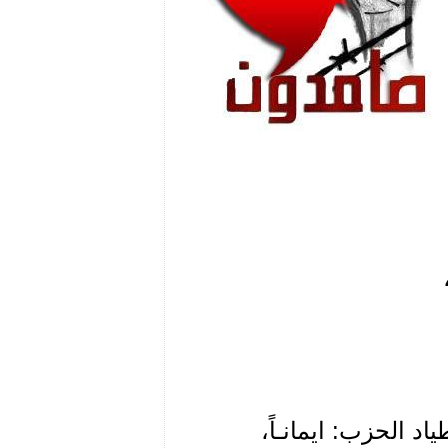
د الحزب: ايمانـاً،