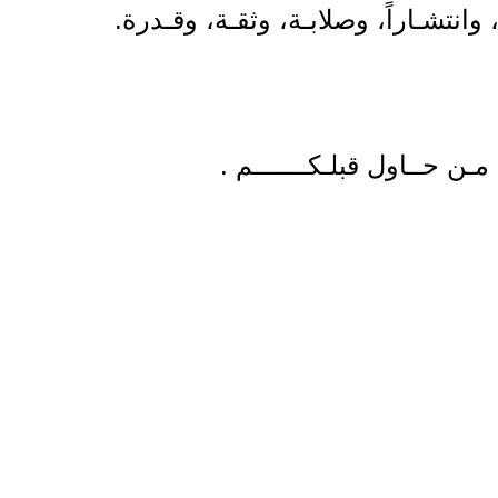
وانتشـاراً، وصلابـة، وثقـة، وقـدرة.
 مـن حــاول قبلـكـــــــم .