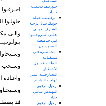
المنـاضـل
جـوزيـف نـجـيـب
احـرقـوا 
حـداد
الرفـيـقـة حيـاة
حاولـوا ا
حويـك تنـال درجـة
الشـرف الاولـى
والـى مكـ
عـلـى أطـروحـتـها
فـي جـامـعـة
بـولـونـيــا
الـسـوربـون
مـحـاضـرة فـي
وسـيحاولـ
مـنـفـذيـة
الـطـلـبـة حـول
وسـحب الا
الاخـطـار
الـخـارجـيـة الـتـي
واعـادة ا
تـواجـه الـشـام
رحيل الرفيق
وسـيحـاول
المهندس سامي
حداد
قد يصطـاد
رحيل الرفيق