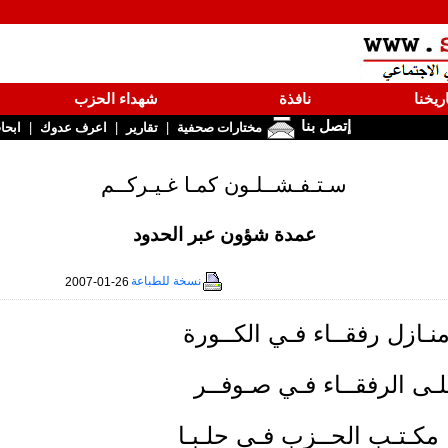
ريخنا
نافذة
شهداء الحزب
إتصل بنا
|
|
|
مختارات صحفية
تقارير
اعرف عدوك
ابحا
سـتـفـشــلـون كمـا غـيـركــم
عمدة شؤون عبر الحدود
نسخة للطباعة
2007-01-26
منـازل رفقــاء فـي الكــورة
لـى الرفقــاء فـي صـوفــر
 مكـتـب الحــزب فـي حلـبـا