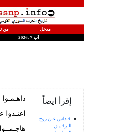
مدخل
من تا
آب 7 ,2026
داهـمـوا 
إقرأ ايضاً
اعتـدوا ع
قـداس عـن روح
الـرفـيـق
هاجـمــوا