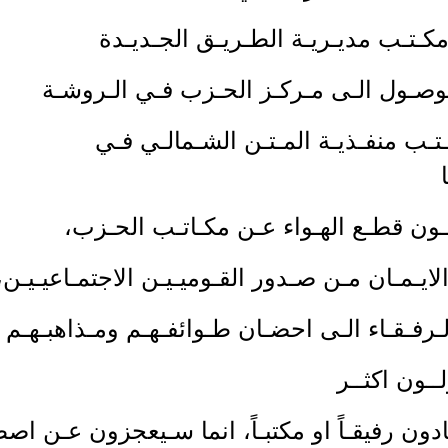
مكـتـب مديـريـة الطـريـق الجـديـدة
لوصـول الـى مـركـز الحـزب فـي الـروشـة
تـب منفـذيـة المـتـن الشـمالـي فـي
ون قطـع الهـواء عـن مكـاتـب الحـزب،
يـمـان مـن صـدور القـوميـيـن الاجتمـاعيـيـن،
لـرفـقـاء الـى احضـان طـوائفـهـم ومـذاهبـهـم
ــون اكثــر
ون رفيقـاً او مكتبـاً، انما سـيعجزون عـن اصطيا