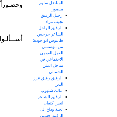
المناضل سليم
وحضـوراً، 
منصور
رحيل الرفيق
نجيب مراد
الرفيق الراحل
الشاعر جرجس
أســـألـوا
طانيوس ابو جودة:
من مؤسسي
العمل القومي
الاجتماعي في
ساحل المتن
الشمالي
الرفيق رفيق غرز
الدين
مالك شلهوب
الرفيق الشاعر
انيس كنعان
تحية وداع الى
الرفيق حسين