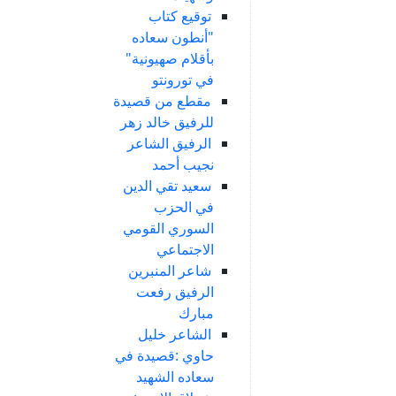
توقيع كتاب
"أنطون سعاده
بأقلام صهيونية"
في تورونتو
مقطع من قصيدة
للرفيق خالد زهر
الرفيق الشاعر
نجيب أحمد
سعيد تقي الدين
في الحزب
السوري القومي
الاجتماعي
شاعر المنبرين
الرفيق رفعت
مبارك
الشاعر خليل
حاوي :قصيدة في
سعاده الشهيد