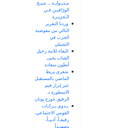
مـديـوايـة ... شيـخ
الورّاقيـن فـي
الـجزيـرة
وردنا التقرير
التالي من مفوضية
الحزب في
التشيلي
البقاء للامة رحيل
الشاب يحيى
أنطون سعاده
شعري يربط
الماضي بالمستقبل
عبر إبراز قيم
الاسطورة د.
الرفيق جورج يونان
بـدوي بـركـات
القومي الاجتماعي،
رفيقـاً، أديبـاً،
وشهيـداً