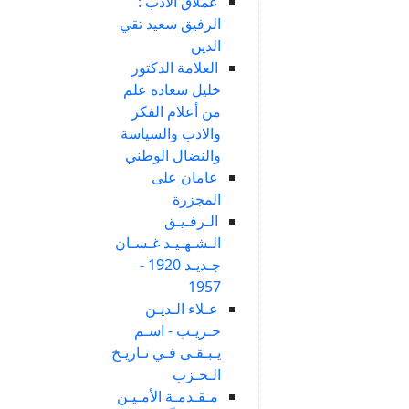
عملاق الادب :
الرفيق سعيد تقي
الدين
العلامة الدكتور
خليل سعاده علم
من أعلام الفكر
والادب والسياسة
والنضال الوطني
عامان على
المجزرة
الـرفـيـق
الـشـهـيـد غـسـان
جـديـد 1920 -
1957
عـلاء الـديـن
حـريـب - اسـم
يـبـقـى فـي تـاريـخ
الـحـزب
مـقـدمـة الأمـيـن