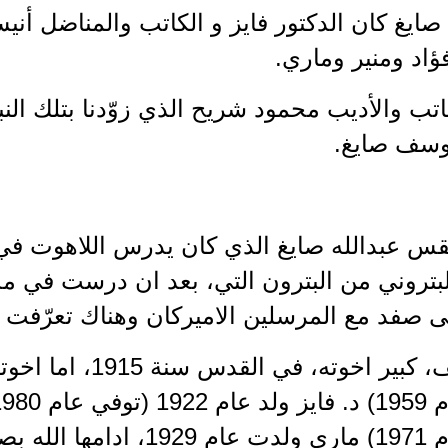
صايغ كان الدكتور فايز و الكاتب والمناضل أني
اد ومنير وماري.
تب والأديب محمود شريح الذي زوّدنا بتلك النبذ
يوسف صايغ.
قس عبدالله صايغ الذي كان يدرس اللاهوت في 
لبتروني من البترون التي، بعد ان درست في م
ى صفد مع المرسلين الاميركان وهناك تعرّفت ع
(توفي عام 1971) ماري ولدت عا