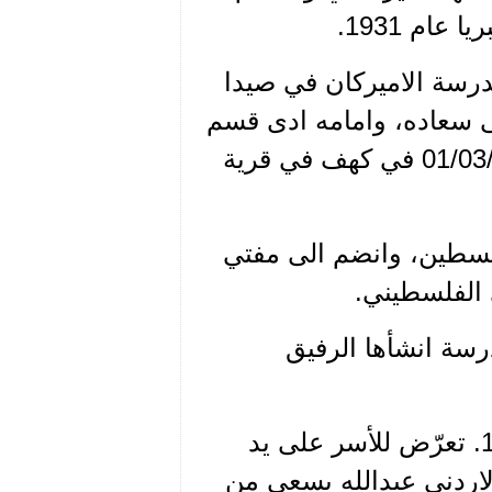
رسة الاميركان في صيدا
ى سعاده، وامامه ادى قسم
الانتماء الى جانب رشدي بطرس المعلوف(1) في 01/03/1936 في كهف في قرية
التي اندلعت في فلسطين، وانضم الى مفتي
الفلسطيني.
درسة انشأها الرفيق
عاد الدكتور يوسف الى فلسطين وشارك في حرب 1948. تعرّض للأسر على يد
لاردني عبدالله بسعي من