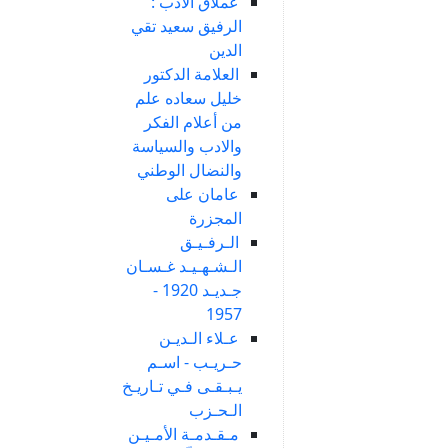
عملاق الادب :
الرفيق سعيد تقي
الدين
العلامة الدكتور
خليل سعاده علم
من أعلام الفكر
والادب والسياسة
والنضال الوطني
عامان على
المجزرة
الـرفـيـق
الـشـهـيـد غـسـان
جـديـد 1920 -
1957
عـلاء الـديـن
حـريـب - اسـم
يـبـقـى فـي تـاريـخ
الـحـزب
مـقـدمـة الأمـيـن