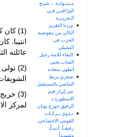
مـديـوايـة ... شيـخ
الورّاقيـن فـي
الـجزيـرة
وردنا التقرير
(1) كان
التالي من مفوضية
الحزب في
انتيبا. ك
التشيلي
عائلته الثا
البقاء للامة رحيل
الشاب يحيى
(2) تول
أنطون سعاده
شعري يربط
الشويفات
الماضي بالمستقبل
عبر إبراز قيم
(3) خري
الاسطورة د.
لمركز الا
الرفيق جورج يونان
بـدوي بـركـات
القومي الاجتماعي،
رفيقـاً، أديبـاً،
وشهيـداً