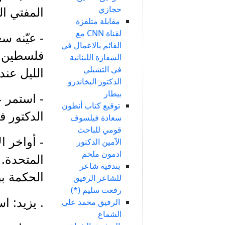
حجازي
المفتي ال
مقابلة متلفزة
لقناة CNN مع
- عيّنه س
القائم بالاعمال في
السفارة اللبنانية
في التشيلي
الليل عند
الدكتور اليخاندرو
بيطار
- استمر ع
توقيع كتاب أنطون
الدكتور ف
سعادة فيلسوف
قومي للباحث
- أواخر ا
الآمين الدكتور
ادمون ملحم
المتحدة.
بندقية شاعر
الحكمة بب
للشاعر الرفيق
رفعت سليم (*)
. يزيد: ا
الرفيق محمد علي
الشماع