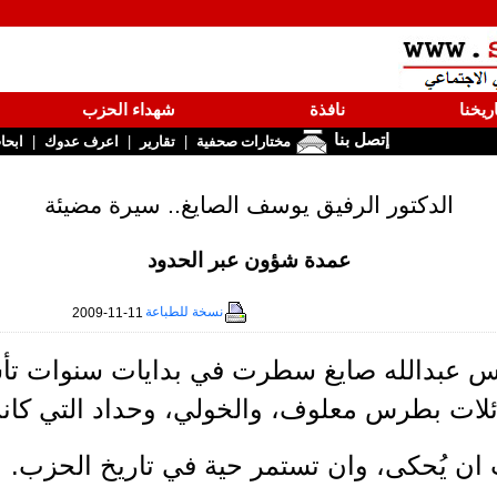
ريخنا
نافذة
شهداء الحزب
إتصل بنا
|
|
|
مختارات صحفية
تقارير
اعرف عدوك
ابحا
الدكتور الرفيق يوسف الصايغ.. سيرة مضيئة
عمدة شؤون عبر الحدود
نسخة للطباعة
2009-11-11
قس عبدالله صايغ سطرت في بدايات سنوات تأسي
ائلات بطرس معلوف، والخولي، وحداد التي ك
 ان يُحكى، وان تستمر حية في تاريخ الحزب.