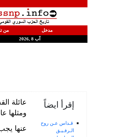
مدخل
من تا
آب 8 ,2026
عائلة ال
إقرأ ايضاً
ومثلها ع
قـداس عـن روح
عنها يجب
الـرفـيـق