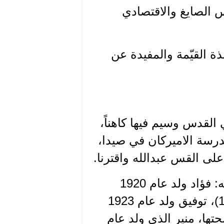
س الصايغ والاقتصادي
ة القيّمة والمفيدة عن
القدس وسيم فيها كاهناً،
درسة الاميركان في صيدا،
لى القس عبدالله واقترنا.
ولد يوسف، كبير اخوته، في القدس سنة 1915، اما اخوته: فؤاد ولد عام 1920
(توفي عام 1959) د. فايز ولد عام 1922 (توفي عام 1980)، توفيق ولد عام 1923
م 1929، ادامها الله بصحتها، منير الذي ولد عام