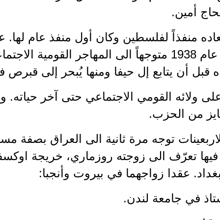
حاج أمين.
عاده منفذاً لفلسطين وكان أول منفذ عام لها. ع
فلسطين عام 1938 متوجهاً الى المهاجر القومية
ه قبل أن يتابع إل حيفا ومنها يُبحر إلى قبرص ف
لى ولائه القومي الاجتماعي حتى آخر حياته. ول
ايز من الحزب.
لاربعينات توجه مرة ثانية الى العراق بصفة م
 فيها تعرّف الى زوجته روزماري، خريجة اوكس
غداد. عقدا زواجهما في بيروت وأنجبا:
ستاذ في جامعة لندن.