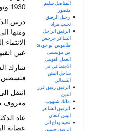
المناضل سليم
1930 وتوفي عام 1974. والدكتور انيس الذي ولد في طبريا عام 1931.
منصور
رحيل الرفيق
درس الدك
نجيب مراد
الرفيق الراحل
ومنها ال
الشاعر جرجس
طانيوس ابو جودة:
عين القبو
من مؤسسي
العمل القومي
الاجتماعي في
ساحل المتن
فلسطين ا
الشمالي
الرفيق رفيق غرز
انتقل الى
الدين
مالك شلهوب
معروف صع
الرفيق الشاعر
انيس كنعان
تحية وداع الى
عصابة اله
الرفيق حسين