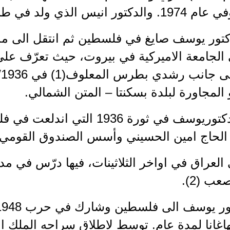
تور يوسف صايغ في فلسطين ثم انتقل الى مد
ى الجامعة الاميركية في بيروت، حيث تعرّف عل
 المجاورة لبلدة بسكنتا – المتن الشمالي.
شارك الدكتوريوسف في ثورة 1936 
لحاج امين الحسيني وأسس الصندوق القومي 
 العراق في اواخر الثلاثينات، فيها درّس في م
ب (2).
اغانا لمدة عام. توسط لاطلاق سراحه الملك ا