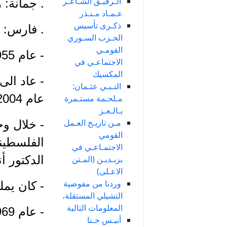
الـرفيـق الشـاعـر
. جمانة: 
عـمـاد مـنـذر
ذكـرى تأسيس
. فارس: 
الحـزب السـوري
القومـي
- عام 1955 غادر الى جامعة جون هوبكنز متخرجاً لاحقاً دكتوراً في الاقتصاد.
الاجتماعـي في
المكسيك
- عاد الى
النـبـي عثـمان:
عام 2004.
مـلحـمة مستـمرة
بـالـعـز
مـن تاريـخ العـمل
- خلال و
القومي
الفلسطيني
الاجتمـاعـي في
الدكتور أني
بزبـديـن (المـتن
الاعـلى)
وردنا من مفوضية
- كان يمل
التشيلي المستقلة،
المعلومات التالية
- عام 1969 تعرّف عليه الكاتب محمود شريح بواسطة ابنه يزيد.
أنيـس حـنا