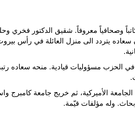
 كاتباً وصحافياً معروفاً. شقيق الدكتور فخري و
ان سعاده يتردد الى منزل العائلة في رأس بيروت
نية.
ى في الحزب مسؤوليات قيادية. منحه سعاده رتبة 
.
ج الجامعة الأميركية، ثم خريج جامعة كامبرج واست
بحاث. وله مؤلفات قيّمة.