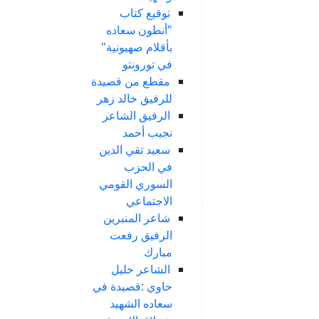
توقيع كتاب
"أنطون سعاده
بأقلام صهيونية"
في تورونتو
مقطع من قصيدة
للرفيق خالد زهر
الرفيق الشاعر
نجيب أحمد
سعيد تقي الدين
في الحزب
السوري القومي
الاجتماعي
شاعر المنبرين
الرفيق رفعت
مبارك
الشاعر خليل
حاوي :قصيدة في
سعاده الشهيد