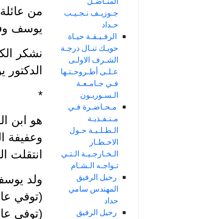
المنـاضـل
من عائلة 
جـوزيـف نـجـيـب
حـداد
يوسف وفؤ
الرفـيـقـة حيـاة
حويـك تنـال درجـة
نشكر الكا
الشـرف الاولـى
الدكتور 
عـلـى أطـروحـتـها
فـي جـامـعـة
*
الـسـوربـون
مـحـاضـرة فـي
مـنـفـذيـة
هو ابن ال
الـطـلـبـة حـول
وعفيفة ا
الاخـطـار
انتقلت ال
الـخـارجـيـة الـتـي
تـواجـه الـشـام
رحيل الرفيق
المهندس سامي
حداد
رحيل الرفيق