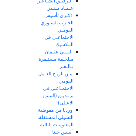
الـرفيـق الشـاعـر
عـمـاد مـنـذر
ذكـرى تأسيس
الحـزب السـوري
القومـي
الاجتماعـي في
المكسيك
النـبـي عثـمان:
مـلحـمة مستـمرة
بـالـعـز
مـن تاريـخ العـمل
القومي
الاجتمـاعـي في
بزبـديـن (المـتن
الاعـلى)
وردنا من مفوضية
التشيلي المستقلة،
المعلومات التالية
أنيـس حـنا