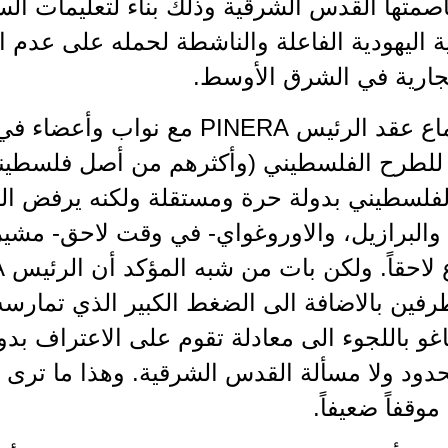
 وعاصمتها القدس الشرقية وذلك بناء لتعليمات ال
ة اليهودية الفاعلة والناشطة لحمله على عدم 
لجارية في الشرق الأوسط.
وفي اجتماع عقد الرئيس PINERA مع
 للطرح الفلسطيني (وأكثرهم من أصل فلسطيني
فلسطيني بدولة حرة ومستقلة ولكنه يرفض ا
 والبرازيل، والاوروغواي- في وقت لاحق- مشيرا
ين بالاضافة الى الضغط الكبير الذي تمارسه ع
غو باللجوء الى معادلة تقوم على الاعتراف بدو
دود ولا مسألة القدس الشرقية. وهذا ما ترى في
وقفاً ضعيفاً.