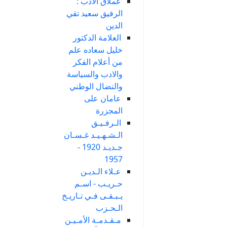
عملاق الادب :
الرفيق سعيد تقي
الدين
العلامة الدكتور
خليل سعاده علم
من أعلام الفكر
والادب والسياسة
والنضال الوطني
عامان على
المجزرة
الـرفـيـق
الـشـهـيـد غـسـان
جـديـد 1920 -
1957
عـلاء الـديـن
حـريـب - اسـم
يـبـقـى فـي تـاريـخ
الـحـزب
مـقـدمـة الأمـيـن