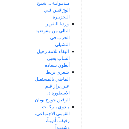
مـديـوايـة ... شيـخ
الورّاقيـن فـي
الـجزيـرة
وردنا التقرير
التالي من مفوضية
الحزب في
التشيلي
البقاء للامة رحيل
الشاب يحيى
أنطون سعاده
شعري يربط
الماضي بالمستقبل
عبر إبراز قيم
الاسطورة د.
الرفيق جورج يونان
بـدوي بـركـات
القومي الاجتماعي،
رفيقـاً، أديبـاً،
وشهيـداً