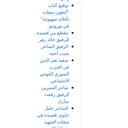
توقيع كتاب
"أنطون سعاده
بأقلام صهيونية"
في تورونتو
مقطع من قصيدة
للرفيق خالد زهر
الرفيق الشاعر
نجيب أحمد
سعيد تقي الدين
في الحزب
السوري القومي
الاجتماعي
شاعر المنبرين
الرفيق رفعت
مبارك
الشاعر خليل
حاوي :قصيدة في
سعاده الشهيد