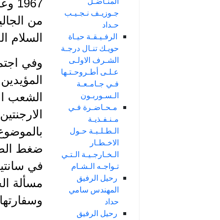
المنـاضـل
1967
جـوزيـف نـجـيـب
من الجالي
حـداد
الرفـيـقـة حيـاة
السلام ا
حويـك تنـال درجـة
الشـرف الاولـى
عـلـى أطـروحـتـها
المؤيدين
فـي جـامـعـة
الـسـوربـون
الشعب ال
مـحـاضـرة فـي
الارجنتين
مـنـفـذيـة
الـطـلـبـة حـول
الاخـطـار
ضغط الطرف
الـخـارجـيـة الـتـي
في سانتيا
تـواجـه الـشـام
رحيل الرفيق
مسألة الح
المهندس سامي
وسفارتها م
حداد
رحيل الرفيق