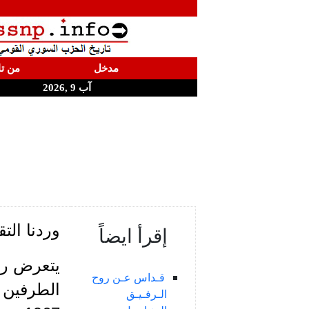
مدخل
من تا
آب 9 ,2026
وردنا الت
إقرأ ايضاً
قـداس عـن روح
الطرفين ا
الـرفـيـق