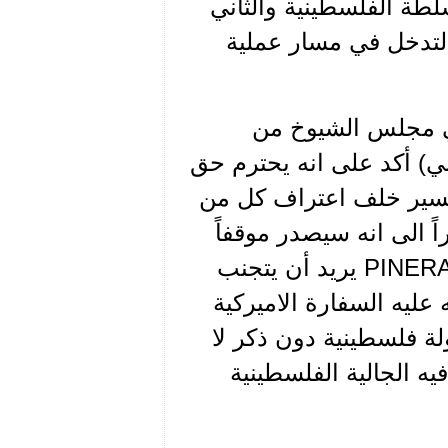
سلطة الفلسطينية والثاني
التدخل في مسار عملية
 نواب وأعضاء في مجلس الشيوخ من
) أكد على انه يحترم حق
لسير خلف اعتراف كل من
ً الى انه سيصدر موقفاً
بالموضوع لاحقاً. ولكن بات من شبه المؤكد أن الرئيس PINERA يريد أن يتجنب
ليه السفارة الاميركية
لة فلسطينية دون ذكر لا
ه الجالية الفلسطينية