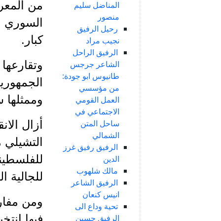
من المعرو
المناضل سليم
منصور
رحيل الرفيق
كبار.
نجيب مراد
الرفيق الراحل
وتقارعها 
الشاعر جرجس
طانيوس ابو جودة:
الجمهوري
من مؤسسي
وممثلها س
العمل القومي
الاجتماعي في
ساحل المتن
أزال الان
الشمالي
التشيلي مت
الرفيق رفيق غرز
للفلسطيني
الدين
مالك شلهوب
للجالية ال
الرفيق الشاعر
انيس كنعان
ومن مفارق
تحية وداع الى
الرفيق حسين