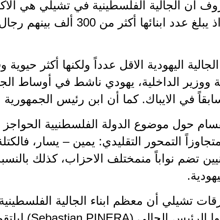
ف أن الجالية الفلسطينية في تشيلي هي الأكب
السوري اذ يبلغ عدد ابنائها أ
الجالية اليهودية الاقل عدداً ولكنها أكثر حيوية 
ة ووزير الداخلية، يهودي ناشط في أوساط الجا
ابقاً في الايباك. كما أن ابن رئيس الجمهورية 
قسام حول موضوع الدولة الفلسطنيية الحواجز 
جاوزاً التمحور التقليدي: يمين – يسار، فالكتلة 
ين تضم نواباً منمختلف الاحزاب، كذلك بالنسبة ل
يهودية.
ات تشيلي أن معظم ابناء الجالية الفلسطينية
فيها انتخبوا ال