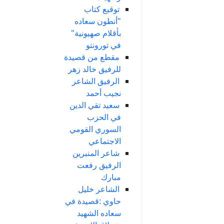
توقيع كتاب
"أنطون سعاده
بأقلام صهيونية"
في تورونتو
مقطع من قصيدة
للرفيق خالد زهر
الرفيق الشاعر
نجيب أحمد
سعيد تقي الدين
في الحزب
السوري القومي
الاجتماعي
شاعر المنبرين
الرفيق رفعت
مبارك
الشاعر خليل
حاوي :قصيدة في
سعاده الشهيد