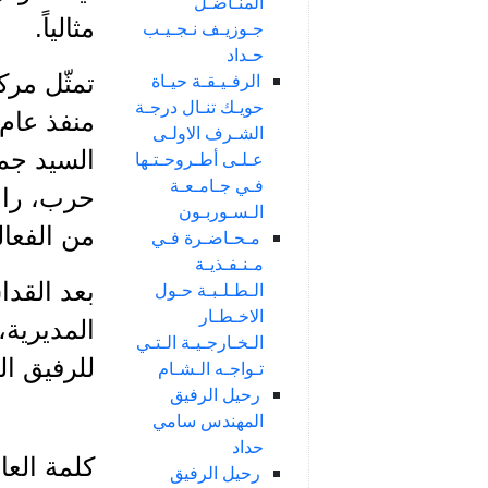
المنـاضـل
مثالياً.
جـوزيـف نـجـيـب
حـداد
الرفـيـقـة حيـاة
تمثّل مر
حويـك تنـال درجـة
منفذ عام
الشـرف الاولـى
السيد جم
عـلـى أطـروحـتـها
فـي جـامـعـة
حرب، راب
الـسـوربـون
من الفعال
مـحـاضـرة فـي
مـنـفـذيـة
بعد القد
الـطـلـبـة حـول
الاخـطـار
المديرية،
الـخـارجـيـة الـتـي
للرفيق ال
تـواجـه الـشـام
رحيل الرفيق
المهندس سامي
حداد
كلمة العائ
رحيل الرفيق