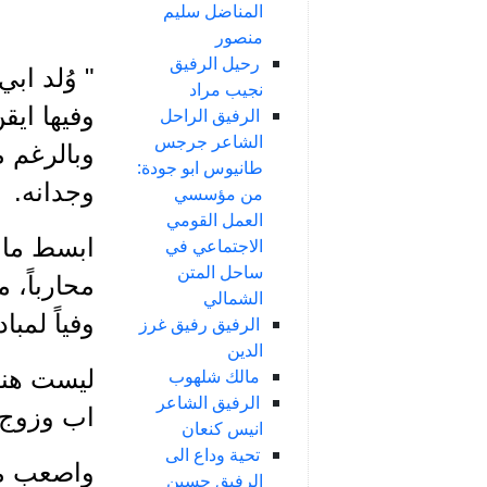
المناضل سليم
منصور
رحيل الرفيق
" وُلد اب
نجيب مراد
وفيها ايق
الرفيق الراحل
الشاعر جرجس
وبالرغم م
طانيوس ابو جودة:
وجدانه.
من مؤسسي
العمل القومي
ابسط ما ي
الاجتماعي في
ساحل المتن
محارباً، م
الشمالي
وفياً لمبا
الرفيق رفيق غرز
الدين
مالك شلهوب
ليست هناك
الرفيق الشاعر
اب وزوج.
انيس كنعان
تحية وداع الى
واصعب ما 
الرفيق حسين