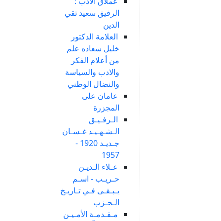
عملاق الادب :
الرفيق سعيد تقي
الدين
العلامة الدكتور
خليل سعاده علم
من أعلام الفكر
والادب والسياسة
والنضال الوطني
عامان على
المجزرة
الـرفـيـق
الـشـهـيـد غـسـان
جـديـد 1920 -
1957
عـلاء الـديـن
حـريـب - اسـم
يـبـقـى فـي تـاريـخ
الـحـزب
مـقـدمـة الأمـيـن