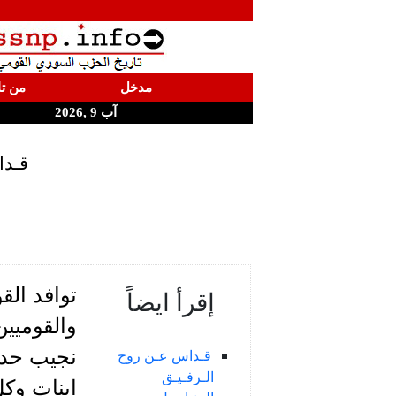
مدخل
من تا
آب 9 ,2026
قـدا
توافد ال
إقرأ ايضاً
والقوميي
نجيب حداد
قـداس عـن روح
الـرفـيـق
اينات وكل