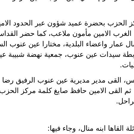
كز الحزب بحضرة عميد شؤون عبر الحدود الام
 الغرب الامين مأمون ملاعب، كما حضر القدا
ال عمار واعضاء البلدية، مختارا عين عنوب ا
طة سيدات عين عنوب، جمعية نهضة شبيبة عين 
يات.
اس، القى مدير مديرية عين عنوب الرفيق رضا 
 ثم القى الامين حافظ صايغ كلمة مركز الحزب، من
راحل.
لة القاها ابنه منال، وجاء فيها: