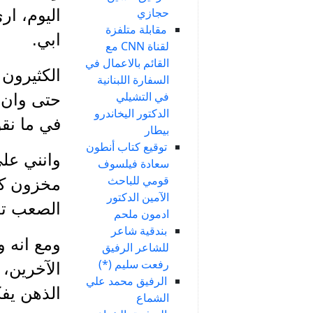
حجازي
اليوم، ار
مقابلة متلفزة
ابي.
لقناة CNN مع
القائم بالاعمال في
الكثيرون 
السفارة اللبنانية
في التشيلي
حتى وان ل
الدكتور اليخاندرو
في ما نقو
بيطار
توقيع كتاب أنطون
وانني على
سعادة فيلسوف
قومي للباحث
مخزون كب
الآمين الدكتور
الصعب تح
ادمون ملحم
بندقية شاعر
ومع انه و
للشاعر الرفيق
رفعت سليم (*)
الآخرين، 
الرفيق محمد علي
الذهن يفك
الشماع