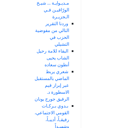
مـديـوايـة ... شيـخ
الورّاقيـن فـي
الـجزيـرة
وردنا التقرير
التالي من مفوضية
الحزب في
التشيلي
البقاء للامة رحيل
الشاب يحيى
أنطون سعاده
شعري يربط
الماضي بالمستقبل
عبر إبراز قيم
الاسطورة د.
الرفيق جورج يونان
بـدوي بـركـات
القومي الاجتماعي،
رفيقـاً، أديبـاً،
وشهيـداً