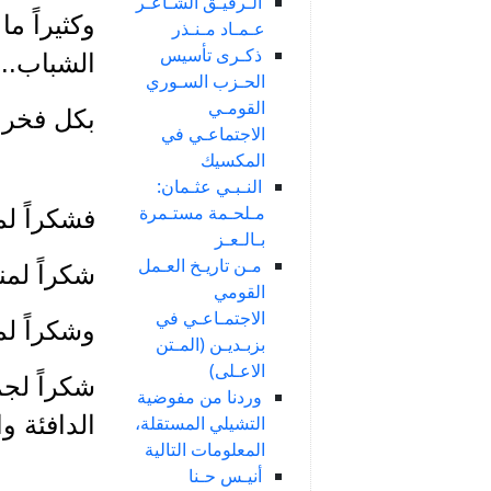
الـرفيـق الشـاعـر
وكثيراً م
عـمـاد مـنـذر
ذكـرى تأسيس
الشباب..
الحـزب السـوري
القومـي
بكل فخر ا
الاجتماعـي في
المكسيك
النـبـي عثـمان:
مـلحـمة مستـمرة
فشكراً ل
بـالـعـز
مـن تاريـخ العـمل
شكراً لم
القومي
الاجتمـاعـي في
وشكراً ل
بزبـديـن (المـتن
الاعـلى)
شكراً لجم
وردنا من مفوضية
الدافئة و
التشيلي المستقلة،
المعلومات التالية
أنيـس حـنا