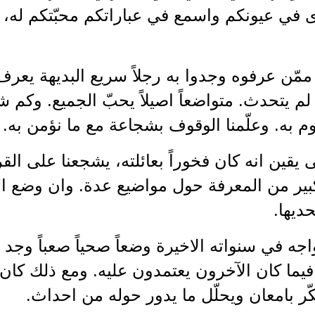
ى في عيونكم واسمع في عباراتكم محبّتكم له،
ممّن عرفوه وجدوا به رجلاً سريع البديهة يعرف
م يتحدث. متواضعاً اصيلاً يحبّ الجميع. وكم 
م به. وعلّمنا الوقوف بشجاعة مع ما نؤمن به.
 يقين انه كان فخوراً بعائلته، يشجعنا على القرا
ير من المعرفة حول مواضيع عدة. وان وضع ال
ديها.
اجه في سنواته الاخيرة وضعاً صحياً صعباً وجد
فيما كان الآخرون يعتمدون عليه. ومع ذلك كان
ّر بامعان ويحلّل ما يدور حوله من احداث.