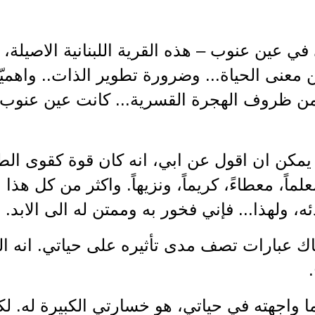
ي في عين عنوب – هذه القرية اللبنانية الاصيل
ن معنى الحياة... وضرورة تطوير الذات.. واهمي
ن ظروف الهجرة القسرية... كانت عين عنوب دا
مكن ان اقول عن ابي، انه كان قوة كقوى الطبي
علماً، معطاءً، كريماً، ونزيهاً. واكثر من كل هذ
دئه، ولهذا... فإني فخور به وممتن له الى الابد.
 عبارات تصف مدى تأثيره على حياتي. انه القد
واجهته في حياتي، هو خسارتي الكبيرة له. لكن