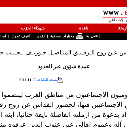
ريخنا
نافذة
شهداء الحزب
إتصل بنا
|
|
|
مختارات صحفية
تقارير
اعرف عدوك
ابحا
س عـن روح الـرفـيـق المنـاضـل جـوزيـف نـجـيـب حـ
عمدة شؤون عبر الحدود
نسخة للطباعة
2011-11-22
قوميون الاجتماعيون من مناطق الغرب لينضموا 
ن الاجتماعيين فيها، لحضور القداس عن روح ر
 بدعوة من ارملته الفاضلة نايفة حنانيا، ابنه ا
 آله وعموم اهالي عين عنوب الذين عرفوه مناضلاً