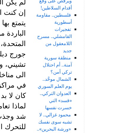
ويرقص على وقع
لم يكن ا
أقدام السلاطين!
إن كنت ال
فلسطين.. مقاومة
أسطورية
يتمتع بها
تفجيرات
الباردة م
القامشلي.. مسرح
اللامعقول من
جديد
جورج دبلي
منطقة سورية
تشيني، ور
آمنة.. أم احتلال
تركي آمن؟
الى مناخا
الشمال موحَّد..
في مراكز 
يوم العلم السوري
العدوان التركي..
كان لا بد
«قسد» التي
خسرت نفسها
محمود غزالي.. لا
شد وجذب 
تشبه سوى نفسك
للتحرك ا
«ورشة البحرين»..