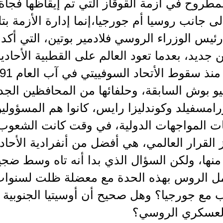
لمطروح في أزمة القوقاز التي تم إيقاظها فج
ى جانب روسيا أم جورجيا،إنما إدارة الأزمة بتل
 رئيس الوزراء الروسي فلادمير بوتين، التي أ
ن جديد، بعدما تعود العالم على القطبية الأحادية
و بوش السابقة، وحلفائها من المحافظين الجدد
امسفيلد وكوندليزا رايس، كانوا هم المسؤولي
ت المواجهات الدولية، في وقت كانت الشعوب أكث
القرار العالمي، هي أفضل من أنفرادية الأحادي
 منها، ولكن السؤال الذي بدا أنه تاه وسط ضجي
مع جورجيا؟ وهل صحيح أن أوسيتيا الجنوبية 
لعسكري الروسي؟