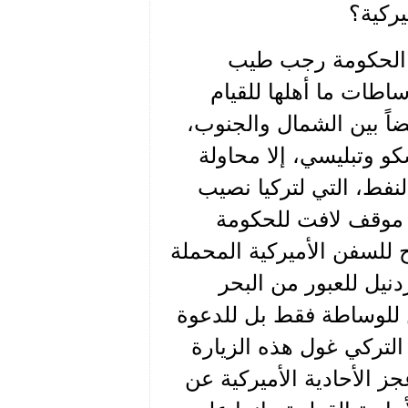
ركية؟
يس الحكومة رجب طيب
ساطات ما أهلها للقيام
اً بين الشمال والجنوب،
و وتبليسي، إلا محاولة
نفط، التي لتركيا نصيب
ع موقف لافت للحكومة
للسفن الأميركية المحملة
نيل للعبور من البحر
ن للوساطة فقط بل للدعوة
التركي غول هذه الزيارة
 الأحادية الأميركية عن