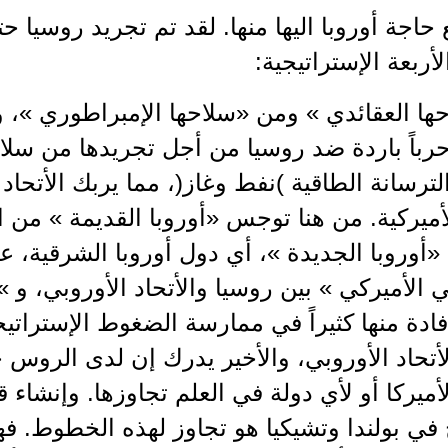
 حاجة أوروبا اليها منها. لقد تم تجريد روسيا 
أربعة الإستراتيجية:
ا العقائدي » ومن «سلاحها الإمبراطوري »، و
رباً باردة ضد روسيا من أجل تجريدها من سلاحي
الترسانة الطاقية )نفط وغاز(، مما يربك الأتحاد
لأميركية. من هنا توجس «أوروبا القديمة » من ا
«أوروبا الجديدة »، أي دول أوروبا الشرقية، عل
 الأميركي » بين روسيا والأتحاد الأوروبي، و
إفادة منها كثيراً في ممارسة الضغوط الإسترات
أتحاد الأوروبي، والأخير يدرك إن لدى الروس 
ميركا أو لأي دولة في العلم تجاوزها. وإنشاء 
في بولندا وتشيكيا هو تجاوز لهذه الخطوط. فهل