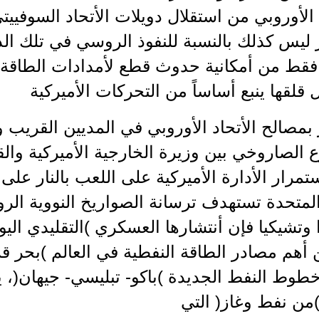
الأوروبي من استقلال دويلات الأتحاد السوفي
 ليس كذلك بالنسبة للنفوذ الروسي في تلك الد
 فقط من أمكانية حدوث قطع لأمدادات الطاقة 
ل قلقها ينبع أساساً من التحركات الأميركية
بمصالح الأتحاد الأوروبي في المديين القريب وا
 الصاروخي بين وزيرة الخارجية الأميركية والقي
مرار الأدارة الأميركية على اللعب بالنار على
المتحدة تستهدف ترسانة الصواريخ النووية الر
 وتشيكيا فإن أنتشارها العسكري )التقليدي اليو
أهم مصادر الطاقة النفطية في العالم )بحر ق
طوط النفط الجديدة )باكو- تبليسي- جيهان(، 
من نفط وغاز( التي