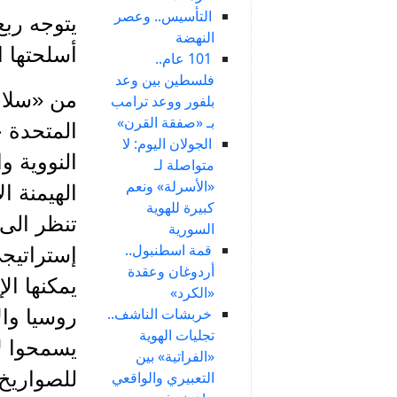
التأسيس.. وعصر
يتوجه ربع
النهضة
أسلحتها ال
101 عام..
فلسطين بين وعد
من «سلاحه
بلفور ووعد ترامب
بـ «صفقة القرن»
المتحدة ح
الجولان اليوم: لا
النووية و
متواصلة لـ
«الأسرلة» ونعم
الهيمنة ا
كبيرة للهوية
تنظر الى 
السورية
قمة اسطنبول..
إستراتيجي
أردوغان وعقدة
يمكنها ال
«الكرد»
خربشات الناشف..
روسيا وال
تجليات الهوية
يسمحوا لأ
«الفراتية» بين
للصواريخ 
التعبيري والواقعي