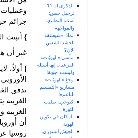
الذكرى الـ 11
وعمليات ا
لرحيل حبش:
أسئلة التطبيع..
جرائم حر
والمواجهة
لماذا «شيطنة»
} أثبتت ا
الحشد الشعبي
الآن؟
غير أن هذ
مآسي «الهويّات»
الفرعية.. إنها أسئلة
} أولاً، 
وليست أجوبة!
الأوروبي،
وجعُ «الهويّات»..
مشاريع «التقسيم
تدفق الغا
الناعم»!
الغربية ي
كبوجي.. صليب
الثورة
الغربية و 
المكان في تكوين
أن أوروبا
الهوية
الجيش السوري..
روسيا عن 