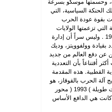
أة، وحسمتها موسكو بسرعة
ك الحنكة السياسية، التي
كدت بقوة عودة الحرب
 التي تزعمتها الولايات
المتحدة، منذ سقوط الأتحاد السوفييتي في آب العام 1991 . وليس سراً أن إدارة
 بقيادة وولفوويتز، وديك
ن عن دفع العالم من جديد
ر أقتناعاً بأن التعددية
ة القطبية. هذه المقدمة
ج آلة الحرب بالقوقاز، هو
لماذا تعامل الروس بهذه الحدة مع معضلة ظلت لسنوات طويلة ) 1993 ( محور
كانت هي الدافع الأساس