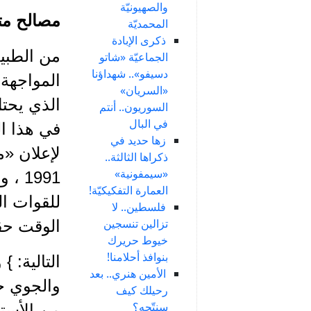
والصهيونيّة
مصالح مت
المحمديّة
ذكرى الإبادة
من الطبيع
الجماعيّة «شاتو
دسيفو».. شهداؤنا
المواجهة 
«السريان»
الذي يحتل
السوريون.. أنتم
في البال
في هذا ال
زها حديد في
لإعلان «م
ذكراها الثالثة..
«سيمفونية»
1991
العمارة التفكيكيّة!
للقوات ال
فلسطين.. لا
تزالين تنسجين
الوقت حقا
خيوط حريرك
بنوافذ أحلامنا!
التالية: 
الأمين هنري.. بعد
والجوي خل
رحيلك كيف
سنتّجه؟
من الأستع