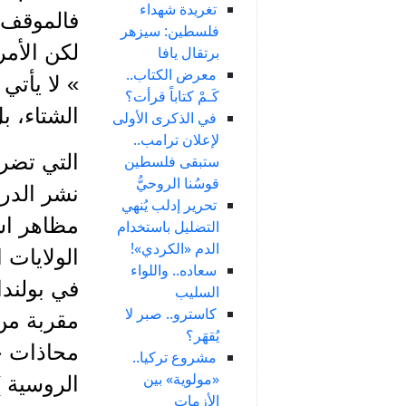
تغريدة شهداء
فالموقف 
فلسطين: سيزهر
لكن الأمر
برتقال يافا
معرض الكتاب..
» لا يأتي
كَـمْ كتاباً قرأت؟
الشتاء، ب
في الذكرى الأولى
لإعلان ترامب..
التي تضر 
ستبقى فلسطين
قوسُنا الروحيُّ
نشر الدرع
تحرير إدلب يُنهي
مظاهر است
التضليل باستخدام
الدم «الكردي»!
الولايات 
سعاده.. واللواء
في بولندا
السليب
كاسترو.. صبر لا
مقربة من 
يُقهَر؟
محاذات خ
مشروع تركيا..
«مولوية» بين
الروسية )
الأزمات