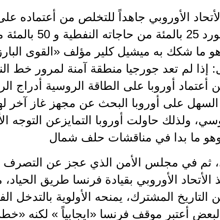
تحاد الأوروبي جاهداً للتخلص من أعتماده على 
حيث يستورد 25 بالمئة
هو ما شكك به ميشيل كلير مؤلف «القوى البار
ل: إذا لم تعد جورجيا منطقة آمنة لمرور خط
 أعتماد أوروبا على الطاقة الروسية أدراج الري
لسهل على أوروبا البحث عن مجهز غاز آخر لها
وسي، ولذلك حاولت أوروبا التمايزعن التوجه ا
 وهو ما بدا في مناقشات حلف شمال
 ثم في مجلس الأمن الذي عجز عن التصرف بفاع
الأتحاد الأوروبي بقيادة فرنسا طريق الحياد، مع 
التاريخ المشترك، يمنحه الأولوية بالتدخل الف
البعض أعتبر موقف فرنسا «ايجابياً » لكنه «خطر