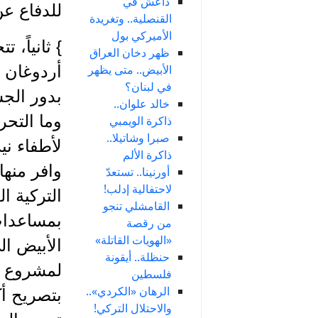
داعش في
للدفاع ع
القنصلية.. وتغريدة
الأميركي بول
} ثانياً،
ظهر دخان العراق
الأبيض.. متى يظهر
أردوغان م
في لبنان؟
بدور الج
خالد علوان..
وما التحر
ذاكرة الويمبي
صبرا وشاتيلا..
لأطفاء ن
ذاكرة الألم
وافر منها
أورنينا.. تستعدّ
لاحتفالية إدلب!
التركية 
القامشلي تنجو
بمساعدات
من رقصة
«الهويات القاتلة»
الأبيض ال
حنظلة.. أيقونة
لمشروع تر
فلسطين
الرهان «الكردي»..
بتصريح أك
والاحتلال التركي!