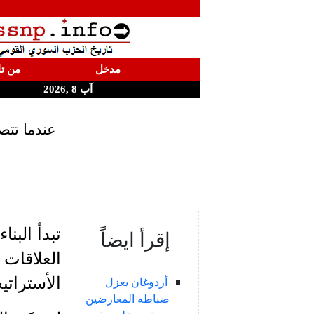
مدخل
من تا
آب 8 ,2026
عندما تتص
تبدأ الب
إقرأ ايضاً
العلاقات 
الأستراتي
أردوغان يعزل
ضباطه المعارضين