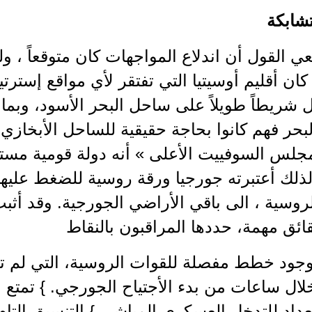
شابكة
ي القول أن اندلاع المواجهات كان متوقعاً ، و
كان أقليم أوسيتيا التي تفتقر لأي مواقع إسترتي
 شريطاً طويلاً على ساحل البحر الأسود، وبما 
بحر فهم كانوا بحاجة حقيقية للساحل الأبخازي، 
جلس السوفييت الأعلى » أنه دولة قومية مستق
 ، ولذلك أعتبرته جورجيا ورقة روسية للضغط علي
روسية ، الى باقي الأراضي الجورجية. وقد أث
ئق مهمة، حددها المراقبون بالنقاط
} وجود خطط مفصلة للقوات الروسية، التي لم ت
ال ساعات من بدء الأجتياح الجورجي. } تمتع 
داد للتدخل العسكري المباشر. } التنسيق التام