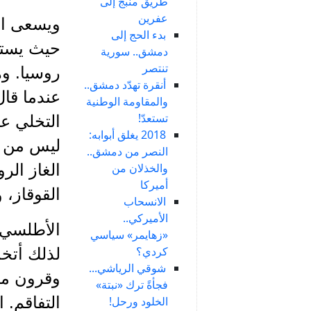
طريق منبج إلى
عفرين
ويسعى الأ
بدء الحج إلى
دمشق.. سورية
تنتصر
روسيا. و
أنقرة تهدّد دمشق..
عندما قا
والمقاومة الوطنية
تستعدّ!
التخلي عن
2018 يغلق أبوابه:
ليس من ا
النصر من دمشق..
والخذلان من
الغاز الر
أميركا
القوقاز،
الانسحاب
الأميركي..
الأطلسي،
«زهايمر» سياسي
كردي؟
لذلك أتخذ 
شوقي الرياشي...
وقرون من 
فجأةً ترك «نبتة»
التفاقم. 
الخلود ورحل!