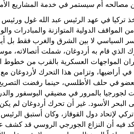
ن مصالحه أم سيستمر في خدمة المشاريع الأمي
 تتخذ تركيا في عهد الرئيس عبد الله غول ورئ
ن المواقف الدولية المتوازنة والمبادرات والو
سر السياسي لا بين الشرق والغرب فقط بل أيض
ك الذي قام به أردوغان، شملت أتصالاته، موسك
يران المواجهات العسكرية بالقرب من خطوط ال
 في أراضيها، وتزامن هذا التحرك لأردوغان م
العضو في حلف الأطلسي، حينما رفضت التصريح 
 لجورجيا بالمرور في مضيقي البوسفور والدرد
ى البحر الأسود. غير أن تحرك أردوغان لم يك
كي لإتحاد دول القوقاز، وكان أستبق الرئيس 
د فيه أن النزاع الجورجي الروسي قد كشف عجز