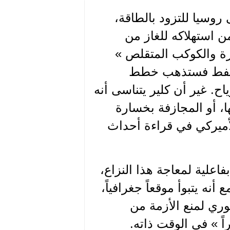
روسيا للتزود بالطاقة،
 من حاجاته النفطية و 50 بالمئة من استهلاكه للغاز من
زة والكوكب المتقلص »
 النفط فستذهب خطط
اح. غير أن كلير يتناسى أنه
، أو المجازفة بخسارة
لأميركي في قراءة أحداث
لية لمعاجة هذا النزاع،
أنه يتبوأ موقعاً جغرافياً،
وري لمنع الأزمة من
اً » في الوقت ذاته.