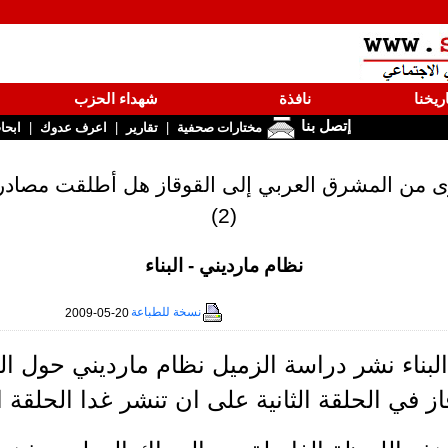
ريخنا
نافذة
شهداء الحزب
إتصل بنا
|
|
|
مختارات صحفية
تقارير
اعرف عدوك
ابحا
برى من المشرق العربي إلى القوقاز هل أطلقت مصادر 
(2)
نظام مارديني - البناء
نسخة للطباعة
2009-05-20
لبناء نشر دراسة الزميل نظام مارديني حول 
از في الحلقة الثانية على ان تنشر غدا الحلقة ال