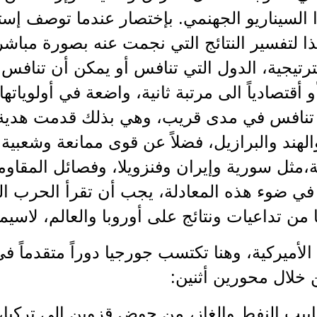
السيناريو الجهنمي. بإختصار عندما توصف إست
هذا لتفسير النتائج التي نجمت عنه بصورة مباش
رتيجية، الدول التي تنافس أو يمكن أن تنافس هي
 أقتصادياً الى مرتبة ثانية، واضعة في أولوياتها
تنافس في مدى قريب، وهي بذلك قدمت هدية لا
لهند والبرازيل، فضلاً عن قوى ممانعة وشعبية
،مثل سورية وإيران وفنزويلا، وفصائل المقاو
في ضوء هذه المعادلة، يجب أن تقرأ الحرب ال
 من تداعيات ونتائج على أوروبا والعالم، لاسيما
الأميركية، وهنا تكتسب جورجيا دوراً متقدماً 
 خلال محورين أثنين:
نابيب النفط والغاز، من حوض قزوين الى تركيا،