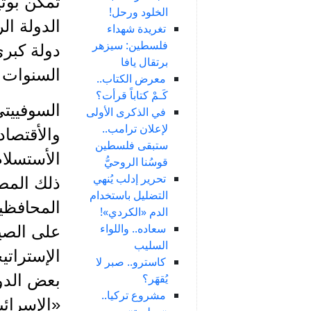
تمكن بوتي
الخلود ورحل!
الدولة ال
تغريدة شهداء
فلسطين: سيزهر
دولة كبرى
برتقال يافا
السنوات ا
معرض الكتاب..
كَـمْ كتاباً قرأت؟
السوفييت
في الذكرى الأولى
لإعلان ترامب..
والأقتصاد
ستبقى فلسطين
الأستسلام
قوسُنا الروحيُّ
تحرير إدلب يُنهي
ذلك المصي
التضليل باستخدام
المحافظين
الدم «الكردي»!
سعاده.. واللواء
على الصي
السليب
الإستراتي
كاسترو.. صبر لا
يُقهَر؟
بعض الدول
مشروع تركيا..
«الإسرائي