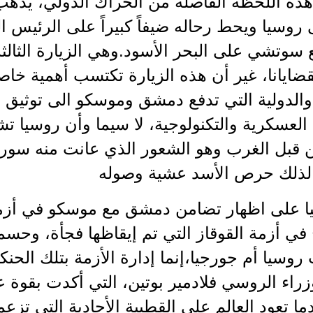
ي هذه اللحظة الفاصلة من الحراك الدولي، يذ
 روسيا ويحط رحاله ضيفاً كبيراً على الرئيس
سوتشي على البحر الأسود.وهي الزيارة الثالثة 
قضايانا، غير أن هذه الزيارة تكتسب أهمية خ
 والدولية التي تدفع دمشق وموسكو الى توثيق عل
العسكرية والتكنولوجية، لا سيما وأن روسيا ت
ن قبل الغرب وهو الشعور الذي عانت منه سوري
 لذلك حرص الأسد عشية وصوله
ا على اظهار تضامن دمشق مع موسكو في أزمت
في أزمة القوقاز التي تم إيقاظها فجأة، وحس
روسيا أم جورجيا،إنما إدارة الأزمة بتلك الحنكة
راء الروسي فلادمير بوتين، التي أكدت بقوة ع
ما تعود العالم على القطبية الأحادية التي تزعمت