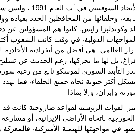
سقوط الأتحاد السوفييتي 
قة، وحلفائها من المحافظين الجدد بقيادة وول
 وكوندليزا رايس، كانوا هم المسؤولين عن دف
مواجهات الدولية، في وقت كانت الشعوب أكثر أق
رار العالمي، هي أفضل من أنفرادية الأحادية القط
راغ، بل لها ما يحركها، رغم الحديث عن تسلي
ر التأييد السوري لموسكو نابع من رغبة سوري
كل أكثر حيوية تجاه جميع الحلفاء، فما يهدد ر
ورية وإيران، وإلا بماذا
ير القوات الروسية لقواعد صاروخية كانت قد ر
لجورجية باتجاه الأراضي الإيرانية، أو مسارع
تها في مواجهتها للهيمنة الأميركية، فالمعركة 