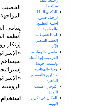
رحيلك كيف
سنتّجه؟
الخصيب «
الذكرى الـ 11
المواجهة 
لرحيل حبش:
أسئلة التطبيع..
يتنامى ال
والمواجهة
لماذا «شيطنة»
أنظمة الص
الحشد الشعبي
إرتكاز ر
الآن؟
مآسي «الهويّات»
«الإسرائي
الفرعية.. إنها أسئلة
سيساهم ف
وليست أجوبة!
إستراتيج
وجعُ «الهويّات»..
مشاريع «التقسيم
«الإسرائي
الناعم»!
الروسية 
كبوجي.. صليب
الثورة
المكان في تكوين
استخدام 
الهوية