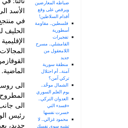
ثالثاً: ف
ضباطه المعارضين
ويرقص على وقع
الأسد الى
أقدام السلاطين!
في منتجع 
فلسطين.. مقاومة
أسطورية
الحليف ل
تفجيرات
الإقليمية
القامشلي.. مسرح
المجالات 
اللامعقول من
جديد
القوقازم
منطقة سورية
الماضية.
آمنة.. أم احتلال
تركي آمن؟
الى روسي
الشمال موحَّد..
يوم العلم السوري
المطروح 
العدوان التركي..
الى جانب 
«قسد» التي
خسرت نفسها
رئيس الوز
محمود غزالي.. لا
جديد، بعد
تشبه سوى نفسك