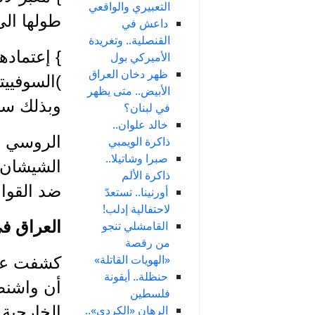
التعبيري والواقعي
طولها الى 1770 كم وبتكلفة 3 بلايين دولار، بدلاً من مرور هذه الأنابي
داعش في
القنصلية.. وتغريدة
} إعتماده
الأميركي بول
ظهر دخان العراق
)السوفييت
الأبيض.. متى يظهر
وبذلك ستع
في لبنان؟
خالد علوان..
الروسي ال
ذاكرة الويمبي
صبرا وشاتيلا..
الشيشان،
ذاكرة الألم
ضد القوا
أورنينا.. تستعدّ
لاحتفالية إدلب!
العراق في
القامشلي تنجو
من رقصة
«الهويات القاتلة»
كشفت عمل
حنظلة.. أيقونة
أن واشنطن
فلسطين
الرهان «الكردي»..
الخارجية 