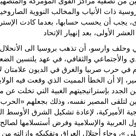
ن من تصفية مراكز القوى المؤمركة والمتصهينة
روسية ذات الأنياب والمخالب النووية الصارو
، يجب أن يحسب حسابها، بعدما كادت الإسترات
لعشر الأولى، بعد إنهيار الإتحاد
ي وحلف وارسو، أن تذهب بروسيا الى الأنحلال
ي والأجتماعي والثقافي، في عهد يلتسين الضع
 في حرب صربيا والغرق في الديون علامتان لا
ر، إلا أن الخطأ المميت الذي وقعت فيه الول
 الجدد بإستراتيجيتهم الغبية التي تخلت عن م
ن لتلقى المصير نفسه، وذلك بجعلهم «الحرب ع
جية الأميركية، لإعادة تشكيل الشرق الأوسط ال
 العربية والإسلامية وفرض أستسلامها لصالح 
لي »، وجاء أحتلال العراق وتفكيكه وإزالته م