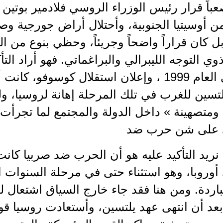
باً قرار رئيس الوزراء الروسي فلادمير بوتي
 أوسيتيا الجنوبية، وأحتلال أراض جورجية وص
ل كان قراراً واضحاً وجريئاً، وحظي بنوع من ا
ذوي التوجه الليبرالي والبراغماتي. فهو أراد ا
صربيا في العام 1999 ، وإعلان استقلال كوسوفو
سين للغرب في تلك المرحلة إهانة لروسيا، ولو
متصهينة » داخل الدولة والمجتمع لما تجرأت إ
 على شن حرب ضد
 نريد التأكيد عليه هو أن الحرب ضد صربيا كانت ا
روبا، وهو استثناء حتى في مرحلة السنوات ال
اردة. ومن هنا فقد جاء خارج السياق اشتعال 
عد أن انتهى عهد يلتسين، وأستعادت روسيا قو