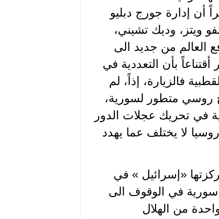
في آب العام 1991 . وليس سراً أن إدارة جورج دبليو
فو ويتز، وديك تشيني،
ع العالم من جديد الى
تناعاً بأن التعددية في
بية فالزيارة، إذاً، لم
ح روسي متطور لسورية،
ة في تحريك عجلات الدور
وسيا لا يختلف عما يهدد
كزتها «إسرائيل » في
ة سورية في الوقوف الى
واحدة من الهلال