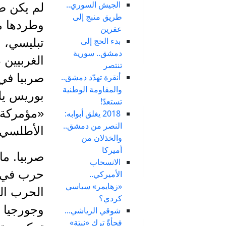
الجيش السوري..
لم يكن صع
طريق منبج إلى
وطردها من
عفرين
بدء الحج إلى
تبليسي، ب
دمشق.. سورية
الغربيين 
تنتصر
أنقرة تهدّد دمشق..
والمقاومة الوطنية
بوريس يلت
تستعدّ!
«مؤمركة و
2018 يغلق أبوابه:
النصر من دمشق..
الأطلسي
والخذلان من
أميركا
صربيا. ما
الانسحاب
حرب في أو
الأميركي..
«زهايمر» سياسي
الحرب الب
كردي؟
وجورجيا ب
شوقي الرياشي...
فجأةً ترك «نبتة»