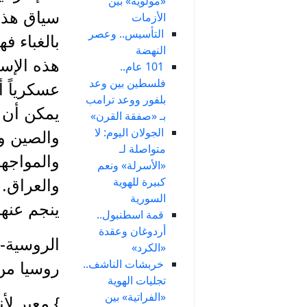
«مولوية» بين
سياق هذا 
الأزمات
التأسيس.. وعصر
بالغباء ف
النهضة
هذه الإست
101 عام..
فلسطين بين وعد
عسكرياً أو
بلفور ووعد ترامب
يمكن أن 
بـ «صفقة القرن»
الجولان اليوم: لا
والصين وا
متواصلة لـ
والمواجهة
«الأسرلة» ونعم
كبيرة للهوية
والعراق. 
السورية
ينجم عنها
قمة اسطنبول..
أردوغان وعقدة
الروسية- 
«الكرد»
خربشات الناشف..
روسيا من
تجليات الهوية
«الفراتية» بين
} معبر لأ