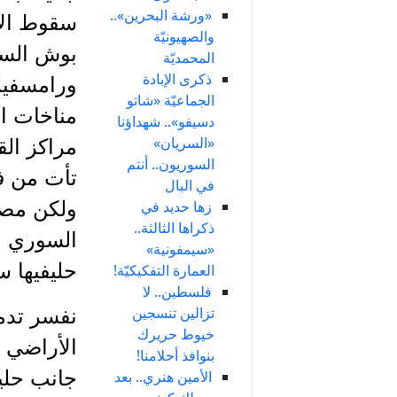
«ورشة البحرين»..
والصهيونيّة
بوش الساب
المحمديّة
ذكرى الإبادة
ورامسفيلد
الجماعيّة «شاتو
مناخات ال
دسيفو».. شهداؤنا
«السريان»
مراكز الق
السوريون.. أنتم
تأت من ف
في البال
زها حديد في
ولكن مصد
ذكراها الثالثة..
السوري بش
«سيمفونية»
حليفيها س
العمارة التفكيكيّة!
فلسطين.. لا
تزالين تنسجين
نفسر تدم
خيوط حريرك
الأراضي ا
بنوافذ أحلامنا!
جانب حليف
الأمين هنري.. بعد