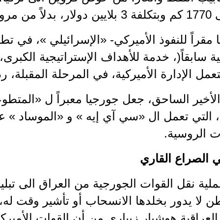
ب عبر روسيا.
ا مقراً للنفوذ الأميركي- «الإسرائيلي »، في تط
ية سابقاً(، خدمة للأهداف الإستراتيجية الكبرى
مل الإدارة الأميركية، في المرحلة المقبلة، ردا
أخير الساحق، جعل جورجيا معبراً ل «المتطوعي
 التي تعمل ال «سي آي إيه » و «الموساد » ع
ت الروسية.
 الصراع القاري
ية نقل القوات الجورجية من العراق الى تبل
 لا يدور بخلدها الانسحاب أو تأشير وقت له، 
العراقية هوشيار زيباري من أن القوات الأميرك