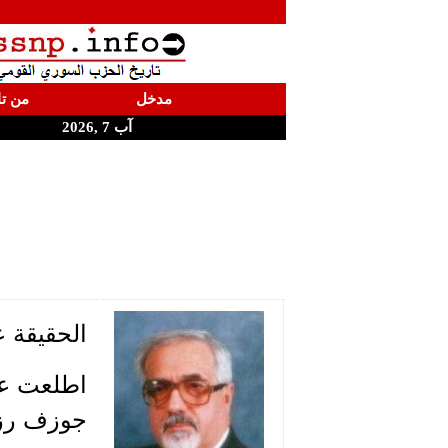
مدخل
من تا
آب 7 ,2026
الحقيقة 
اطلعت عب
جوزف رزق