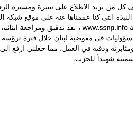
ى كل من يريد الاطلاع على سيرة ومسيرة الر
النبذة التي كنا عممناها عنه على موقع شبكة ا
الاجتماعية www.ssnp.info ، بعد تدقيق ومرا
سؤوليات في مفوضية لبنان خلال فترة ترؤسه له
مثابرته ودقته في العمل، مما جعلني ارفع الى
سميته شهيداً للحزب.