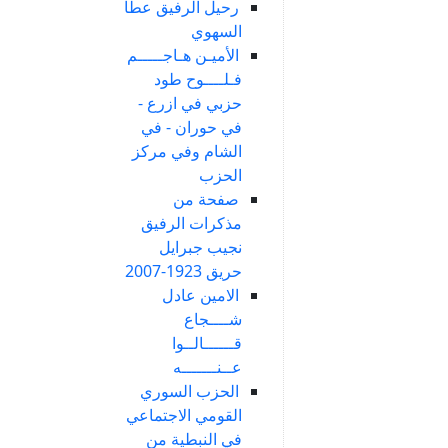
رحيل الرفيق عطا
السهوي
الأميـن هـاجـــــم
فـلــــوح طود
حزبي في ازرع -
في حوران - في
الشام وفي مركز
الحزب
صفحة من
مذكرات الرفيق
نجيب جبرايل
حريق 1923-2007
الامين عادل
شــــجاع
قــــــالــوا
عــنـــــــه
الحزب السوري
القومي الاجتماعي
في النبطية من