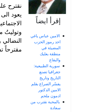
نقترح عل
يعود الى 
إقرأ ايضاً
وتوليتُ م
الامين عباس ياغي
النضالي و
احد رموز الحزب
المضيئة في
مقترحاً ت
منطقة بعلبك
والبقاع
سورية الطبيعية:
جغرافيا تصنع
التاريخ وتاريخ
يفسّر الصراع بقلم
الامين الدكتور
ادمون ملحم
بالمحبة نقترب من
سعادة