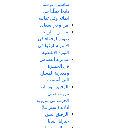
ساسين عرفته
دائماً مجلّياً في
ايمانه وفي تفانيه
من وحي سعاده
مــــن تــاريـخـنـا
صورة لرفقاء في
الاسر شاركوا في
الثورة الانقلابية
مديرية التضامن
في الجميزة
ومديرية المسلخ
التي أسست
الرفيق انور ثابت
من مناضلي
الحزب في مديرية
ادلايد (استراليا)
الرفيق انيس
جبرايل سابا
رسالة وجهها