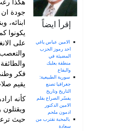
هكذا رغب
جودة ان 
ابنائه، وبن
إقرأ ايضاً
يكونوا كم
الامين عباس ياغي
على الانغ
احد رموز الحزب
والتعصب،
المضيئة في
والطائفة
منطقة بعلبك
والبقاع
فكر وطني
سورية الطبيعية:
يقيم صلات
جغرافيا تصنع
التاريخ وتاريخ
كأنه اراد
يفسّر الصراع بقلم
الامين الدكتور
ويقتلون و
ادمون ملحم
حيث ترعر
بالمحبة نقترب من
سعادة