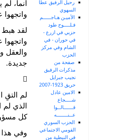
رحيل الرفيق عطا
انما، لم 
السهوي
واتجهوا 
الأميـن هـاجـــــم
فـلــــوح طود
لقد هبط ع
حزبي في ازرع -
في حوران - في
واتجهوا 
الشام وفي مركز
والعقل وا
الحزب
جديدة.
صفحة من
مذكرات الرفيق
نجيب جبرايل

حريق 1923-2007
الامين عادل
لم التقِ 
شــــجاع
قــــــالــوا
عــنـــــــه
كل مسؤولي
الحزب السوري
القومي الاجتماعي
وفي هذا ا
في النبطية من