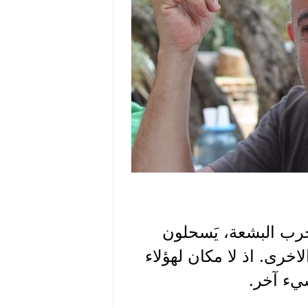
لحرب البشعة، يَسحلون
اخرى. اذ لا مكان لهؤلاء
يء آخر.