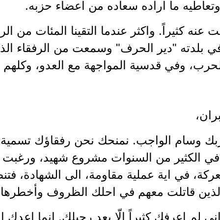
تعاطيه ما اراده سعاده من اعضاء حزبه.
 عنه كثيراً. واكثر عندما التقينا المئات من ال
في بلدته "دير الحرف" وسمعت من الرفقاء الذ
حرب، وفي قدسية المواجهة مع العدو، وكلهم ين
ران،
ك وسام الواجب. نمنحك نحن رفقاؤك تسمية ا
في الكثير من السنوات مشروع شهيد، ورغبت لو
ركة، في اية عملية مقاومة، الى الشهادة، فتن
الذين قاتلت معهم في احلك الظروف وأخطرها.
ي لم اعرفك كثيراً الّا بعد رحيلك. انما اعدك 