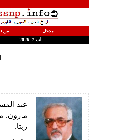
مدخل
من تا
آب 7 ,2026
ا
عبد المسي
مارون. ما
ريتا.