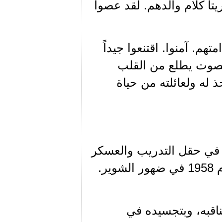
يتا كلام والدهم. لقد عصوا
م. آمنوا. اقتنعوا جيداً
وبصوت يطلع من القلب
ذ له ولعائلته من حياة
عمل في حقل التدريب والعسكر
الذي لم افقه منه سوى تلك الفترة في مخيّم الحزب عام 1958 في ضهور الشوير.
ناقبه، وبتجسيده في