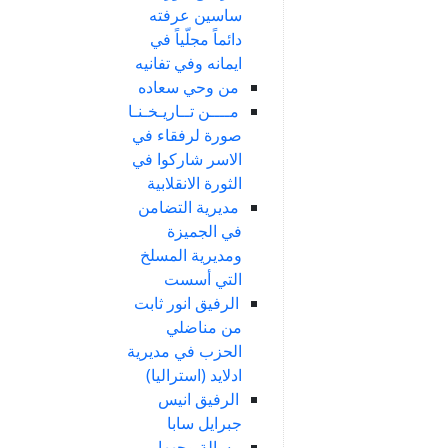
ساسين عرفته
دائماً مجلّياً في
ايمانه وفي تفانيه
من وحي سعاده
مــــن تــاريـخـنـا
صورة لرفقاء في
الاسر شاركوا في
الثورة الانقلابية
مديرية التضامن
في الجميزة
ومديرية المسلخ
التي أسست
الرفيق انور ثابت
من مناضلي
الحزب في مديرية
ادلايد (استراليا)
الرفيق انيس
جبرايل سابا
رسالة وجهها