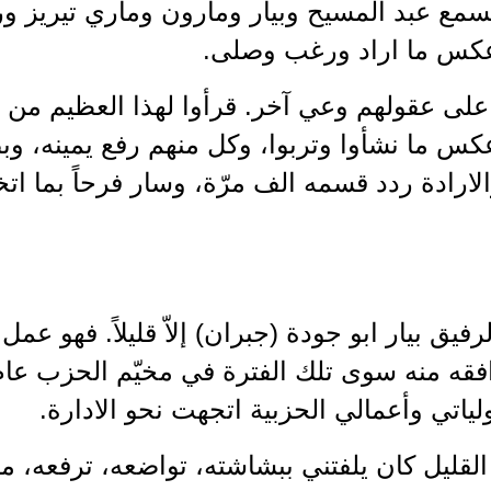
يسمع عبد المسيح وبيار ومارون وماري تيريز ور
عكس ما اراد ورغب وصلى.
لى عقولهم وعي آخر. قرأوا لهذا العظيم من امته
عكس ما نشأوا وتربوا، وكل منهم رفع يمينه، 
لارادة ردد قسمه الف مرّة، وسار فرحاً بما اتخ
الرفيق بيار ابو جودة (جبران) إلاّ قليلاً. فهو 
اتي وأعمالي الحزبية اتجهت نحو الادارة.
لقليل كان يلفتني ببشاشته، تواضعه، ترفعه، م