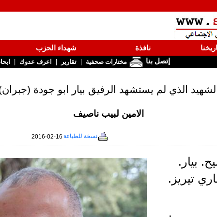
ريخنا
نافذة
شهداء الحزب
إتصل بنا
|
|
|
مختارات صحفية
تقارير
اعرف عدوك
ابحا
لشهيد الذي لم يستشهد الرفيق بيار ابو جودة (جبران)
الامين لبيب ناصيف
نسخة للطباعة
2016-02-16
ح. بيار.
ري تيريز.