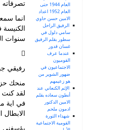
تصرفاته و
العام 1944 حتى
العام 1952 اعداد
انما سمعت
الامين حسن حاوي
الرفيق الراحل
الكنيسة 
سامي دلول في
سنوات ال
سطور بقلم الرفيق
غسان قدور

عندما عرف
القوميون
الاجتماعيون في
رفيقي جب
ضهور الشوير من
هو زعيمهم
منحك حزب
الإثم الكنعاني عند
لقد كنت 
أنطون سعاده بقلم
الامين الدكتور
في اية مع
ادمون ملحم
الابطال 
شهداء الثورة
القومية الاجتماعية
يؤسفني ان
الأولى