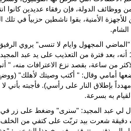
ن ووظائف الدولة، فإن رفقاء عديدين كانوا انتمو
لأجهزة الأمنية، بقوا ناشطين حزبياً في تلك ا
الشام.
 "الماضي المجهول وايام لا تنسى" يروي الرف
142 -143 أنه، بعد فترة من التعذيب على يد عبد الم
عها أمامي وقال: " أكتب وصيتك لأهلك" (ووضع
داً بإطلاق النار على رأسي). فأجبته بأني لا 
القيام به بسرعة.
ل لي عبد المجيد: "سنرى" وضغط على زر في ال
دقيقة شعرت بيد تربّت على كتفي من الخلف 
ل الى ذقني وتتوقف، فصرخ هذا الشخص: "هذا