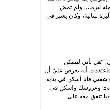
ة ليرة...، ولم تمض
عشرون يوماً في شقة الرفيق نقولا إلا وكان معي 850 ليرة لبنانية، وكان يعتبر في
 عبدالوهاب التركماني(5) وقال لي: "هل تأتي لتسكن
 فاعتقدت أنه يعرض عليّ أن
شقتي فأنا أسكن في بناية
ل أنت وعروسك واسكن في
قيا تتفق معه على