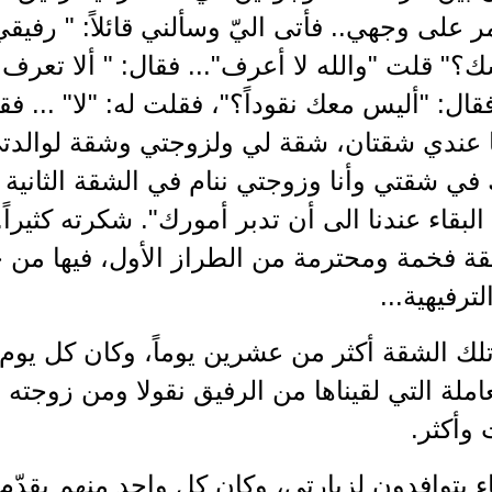
ر على وجهي.. فأتى اليّ وسألني قائلاً: " رفيق
" قلت "والله لا أعرف"... فقال: " ألا تعرف ال
ال: "أليس معك نقوداً؟"، فقلت له: "لا" ... ف
أنا عندي شقتان، شقة لي ولزوجتي وشقة لوالدت
 شقتي وأنا وزوجتي ننام في الشقة الثانية مع
لبقاء عندنا الى أن تدبر أمورك". شكرته كثيراً...
ة فخمة ومحترمة من الطراز الأول، فيها من 
ترفيهية...
 تلك الشقة أكثر من عشرين يوماً، وكان كل يو
ملة التي لقيناها من الرفيق نقولا ومن زوجته و
 وأكثر.
اء يتوافدون لزيارتي، وكان كل واحد منهم يقدّم (ن