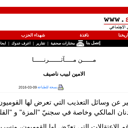
ريخنا
نافذة
شهداء الحزب
إتصل بنا
|
|
|
مختارات صحفية
تقارير
اعرف عدوك
ابحا
مــــــن مـــــآثـــــــرنــــــا
الامين لبيب ناصيف
نسخة للطباعة
2016-03-09
ثير عن وسائل التعذيب التي تعرض لها القوميون 
نان المالكي وخاصة في سجنيّ "المزة" و "القل
رغم الاعتقالات التي تعرّض لها القوميون، وتسر