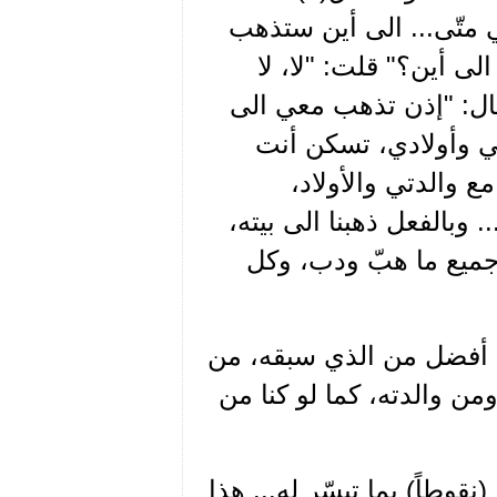
ي متّى... الى أين ستذهب
ى أين؟" قلت: "لا، لا
قال: "إذن تذهب معي الى
ي وأولادي، تسكن أنت
 والدتي والأولاد،
 وبالفعل ذهبنا الى بيته،
جميع ما هبّ ودب، وكل
م أفضل من الذي سبقه، من
من والدته، كما لو كنا من
قوطاً) يما تيسّر له... هذا