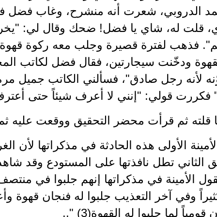
د الدروبي، شعرت أنه منشرح، وغاب فضل فترة 
، قلت له، شاي يا فضل! ضحك وقال لي: "يخرب 
م". فذهب لفترة قصيرة وجلب معه ركوة قهوة، 
هوة ودخّنت سيجارتين، فقال فضل لكاتب المح
ّنه لأنه رجل صادق"، فسألني الكاتب جميل مرة
فكررت قولي: "إنني لا أعرف شيئاً حتى أعترف 
 قلته ثم قرأت محضر التحقيق ووقعت عليه ثم أ
أمينة الأولى هذه الحادثة في مذكراتها لأن الغ
ق الثاني تطل نافذتها على المستودع وقد شا
تقول الأمينة في مذكراتها إنهم جلبوا في منتصف
يراً وفي آخر التعذيب جلبوا له فنجان قهوة وأعتق
قومياً لما جلبوا له القهوة(3) "..