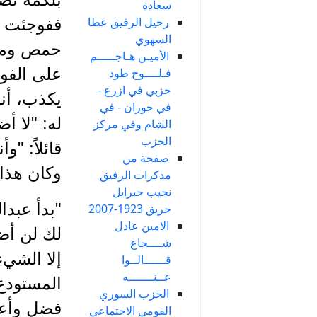
سعادة
رحيل الرفيق عطا
السهوي
حمص ومعه
الأميـن هـاجـــــم
على الفور
فـلــــوح طود
حزبي في ازرع -
يكذب، أنا
في حوران - في
له: "لا أ
الشام وفي مركز
الحزب
قائلاً: "و
صفحة من
وكان هذان
مذكرات الرفيق
نجيب جبرايل
"بدأ عبدا
حريق 1923-2007
الامين عادل
لك لن أضر
شــــجاع
إلا الشي
قــــــالــوا
عــنـــــــه
المستودع 
الحزب السوري
فضل وأعط
القومي الاجتماعي