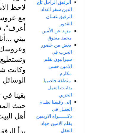
الرفيق الراحل تاج
لاحظ الأم
الدين سفر اعداد
الرفيق غسان
مع عروسك؟
القدور
أعرف"، فق
مزيد عن الأمين
بيتي ...
محمد معتوق
بعض من حضور
وعروسك في
الحزب في
وتستطيع ا
سيراليون بقلم
الامين حسن
وكانت شق
مكارم
الوسائل ال
منطقة حاصبيا
بدايات العمل
بقينا في
الحزبي
إلى رفيقنا نظـام
حيث المعا
العقـل في
أهل البيت
ذكــــــراه الاربعين
بقلم الامين جهاد
بدأ الرفق
العقل