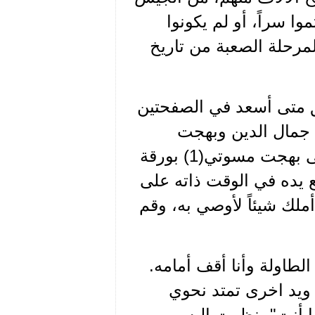
ا سراً، أو لم يكونوا
لمرحلة الصعبة من تاريخ
يق متى أسعد في الصفحتين
جيد جمال الدين وبهجت
مسوتي لاكثر من ساعة، بقصد نزع الاعترافات منه، " أتى بهجت مسوتي(1) بورقة
 يده في الوقت ذاته على
أملك شيئاً لأوصي به، وقم
طاولة وأنا أقف أمامه.
ويد اخرى تمتد نحوي
 أنت"، نظرت اليه