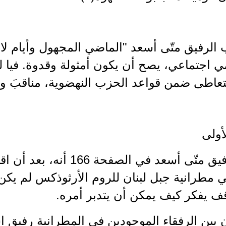
الرفيق متّى أسعد "الماضي المجهول وأيام لا 
ي اجتماعي، يصح أن يكون أمثولة وقدوة. فيا ليت
عاطى ضمن قواعد الحزب النهضوية، مناقبَ وترفعا
أولى
يروي الرفيق متّى أسعد في الصف
وقف يفكر كيف يمكن أن يتدبر أمره.