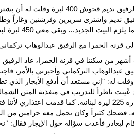
أعطيت الرفيق نديم قحوش 400 ليرة و
يق نديم واشترى سريرين وفرشتين وغازاً وطا
لزم البيت الجديد... وبقي معي 450 ليرة لبنانية.
الى قرنة الحمرا مع الرفيق عبدالوهاب تركماني
 أشهر من سكننا في قرنة الحمرا، عاد الرفيق 
يق عبدالوهاب التركماني وأخبرني بالأمر، فاجت
وقلت له: "إني مستعد أن أدفع الأيجار الذي تط
عُينت ناظراً للتدريب في منفذية المتن الشم
شهرياً قدره 225 ليرة لبنانية. كما قدمت اعتذاري ل
 فضحك كثيراً وكان يحمل معه حرامين من النوع
قام ليغادر فأعدت سؤاله حول الإيجار فقال: "نح