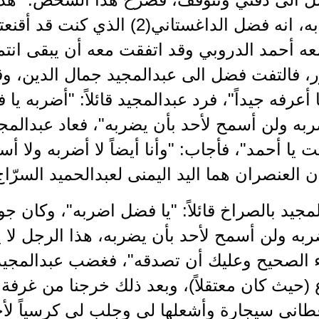
ففوجئت به، انه فضل الداغستاني(2) 
 أحمد الدروبي وقد اتفقت معه أن يبقى انتما
، فالتفت فضل الى عبدالمجيد جمال الدين، وق
 أعرفه جيداً"، فرد عبدالمجيد قائلاً: "أضربه
ضربه ولن أسمح لأحد بأن يضربه"، فعاد عبدالمج
أنت يا أحمد"، فأجاب: "وأنا أيضاً لا أضربه ولا أ
 العنصران هما اليد اليمنى لعبدالحميد السرّاج
لمجيد بالصراخ قائلاً: "يا فضل اضربه"، وكان
به ولن أسمح لأحد بأن يضربه، هذا الرجل لا ي
ء الصحيح وعليك أن تصدقه"، فغضب عبدالمجيد
(حيث كان معتقلاً)، وبعد ذلك خرجنا من غرفة ا
اني سيجارة وأشعلها لي وجلب لي كرسياً ل