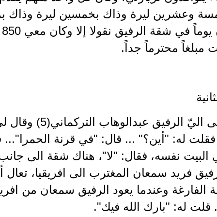
مسة وعشرين ليرة وذاك بخمسين ليرة وذاك بمئ
ال
مبلغاً محترماً جداً.
انية
كان قد أتى اليّ الرفيق
فقلت له: "أين؟" ... قال: "في قرنة الحمرا"...
البيت نفسه، فقال: "لا"، هناك شقة الى جانب 
لرفيق فريد سمعان المغترب الى افريقيا، تعا
 الفارغة وعندما يعود الرفيق سمعان من افري
. قلت له: "بارك الله فيك".