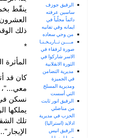
الرفيق جوزف
ينقّط بخ
ساسين عرفته
دائماً مجلّياً في
ايمانه وفي تفانيه
ذلك الوقت 
من وحي سعاده
مــــن تــاريـخـنـا
*
صورة لرفقاء في
الاسر شاركوا في
المأثرة الث
الثورة الانقلابية
مديرية التضامن
في الجميزة
ومديرية المسلخ
معي..."، 
التي أسست
نسكن في 
الرفيق انور ثابت
من مناضلي
يملكها ا
الحزب في مديرية
تلك الشقة
ادلايد (استراليا)
الرفيق انيس
الإيجار"..
جبرايل سابا