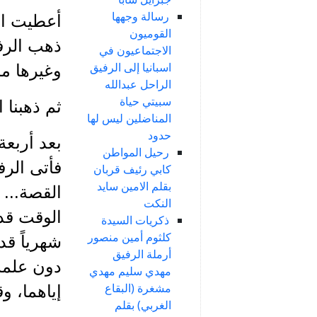
رسالة وجهها
القوميون
ذهب الرف
الاجتماعيون في
اسبانيا إلى الرفيق
وغيرها مما ي
الراحل عبدالله
سبيتي حياة
ثم ذهبنا 
المناضلين ليس لها
حدود
بعد أربعة
رحيل المواطن
فأتى الرف
كابي رئيف قربان
بقلم الامين سايد
القصة... 
النكت
الوقت قد 
ذكريات السيدة
كلثوم أمين منصور
أرملة الرفيق
دون علمه.
مهدي سليم مهدي
مشغرة (البقاع
إياهما، و
الغربي) بقلم