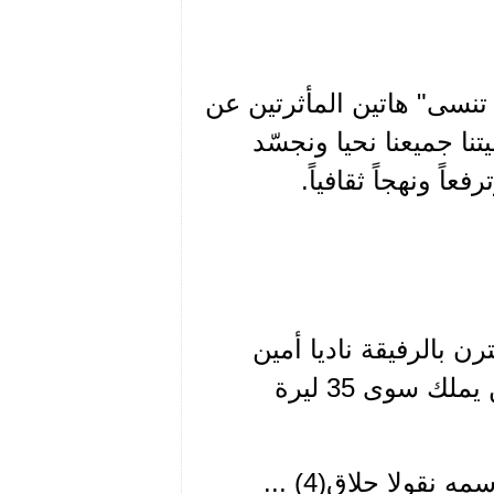
تنسى" هاتين المأثرتين عن
نا جميعنا نحيا ونجسّد
ً ونهجاً ثقافياً.
حة 166 أنه، بعد أن اقترن بالرفيقة ناديا أمين
معوض في مطرانية جبل لبنان للروم الأرثوذكس لم يكن يملك سوى 35 ليرة
يقول: كان بين الرفقاء الموجودين في المطرانية رفيق اسمه نقولا حلاق(4) ...