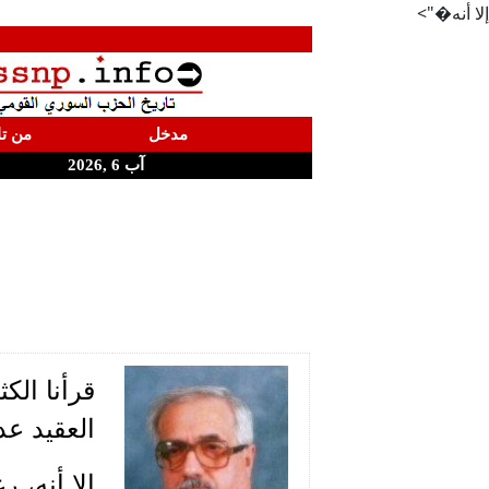
إلا أنه�">
مدخل
من تا
آب 6 ,2026
قرأنا الك
العقيد عد
إلا أنه، 