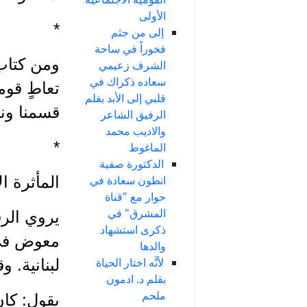
الأولى
*
إلى من جثم
فخوراً في ساحة
ومن كتاب 
الشرف زعيمي
سعاده ذكراك في
تعاطٍ قوم
قلبي إلى الأبد بقلم
قسمنا ونت
الرفيق الشاعر
والاديب محمد
*
الماغوط
الدكتورة صفية
المأثرة ال
انطون سعادة في
حوار مع "قناة
المشرق" في
ذكرى استشهاد
والدها
لأنَّه اختار الحياة
لبنانية. 
بقلم د. ادمون
ملحم