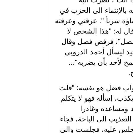
الذي كنت قد أقنعته بالإنتماء الى الحزب في
ؤه سرياً ". عرفني وعرفته
ال له: "هذا الشخص لا
 يا فضل"، فرفض فضل وقال
يد ليسأل أحمد الدروبي
سمح لأحد بأن يضربه"...
.
 جواب فضل هو نفسه: "قلت
كذب، إسأله فهو لا يتكلم
 ومساعده وغادرا
لتعذيب الى الباحة، فجاء
أجلس عليه، فجلست والى