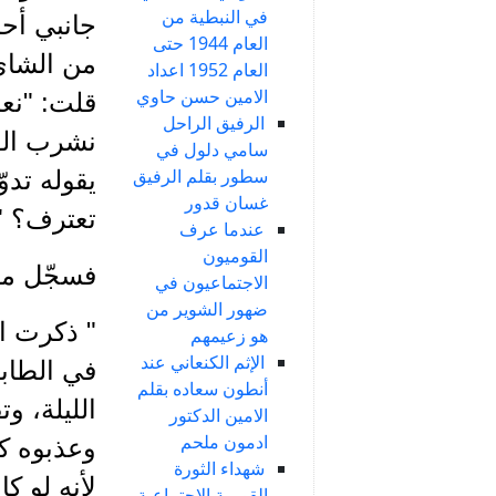
في النبطية من
جانبي أحم
العام 1944 حتى
من الشاي
العام 1952 اعداد
الامين حسن حاوي
قلت: "نع
الرفيق الراحل
نشرب الق
سامي دلول في
سطور بقلم الرفيق
يقوله تدو
غسان قدور
تعترف؟ " 
عندما عرف
القوميون
فسجّل ما
الاجتماعيون في
ضهور الشوير من
" ذكرت ال
هو زعيمهم
الإثم الكنعاني عند
في الطاب
أنطون سعاده بقلم
الليلة، و
الامين الدكتور
ادمون ملحم
وعذبوه كث
شهداء الثورة
لأنه لو كان 
القومية الاجتماعية