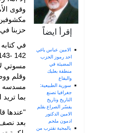
وقوى الأم
مكشوفين ل
حزبنا في 
إقرأ ايضاً
في كتابه
الامين عباس ياغي
احد رموز الحزب
المضيئة في
منطقة بعلبك
وقلم ووض
والبقاع
سورية الطبيعية:
مسدسه مهد
جغرافيا تصنع
بما تريد 
التاريخ وتاريخ
يفسّر الصراع بقلم
"عندها قا
الامين الدكتور
ادمون ملحم
بعد نصف 
بالمحبة نقترب من
بلكمة تص