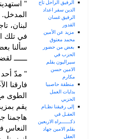
الرفيق الراحل تاج
" استهدينا
الدين سفر اعداد
المدخل. ح
الرفيق غسان
لبنان، تا
القدور
مزيد عن الأمين
في تلك الل
محمد معتوق
سألنا بعض
بعض من حضور
الحزب في
ــــــ لقض
سيراليون بقلم
الامين حسن
" مدّ أح
مكارم
فارقنا الآ
منطقة حاصبيا
بدايات العمل
الطوى مع 
الحزبي
يقم بمزية
إلى رفيقنا نظـام
العقـل في
هاجمنا جي
ذكــــــراه الاربعين
النعاس في
بقلم الامين جهاد
العقل
انهزمنا، 