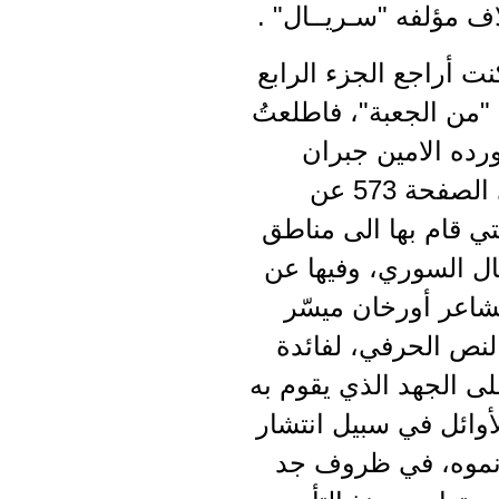
 مؤلفه "سـريــال" .
نت أراجع الجزء الرابع
"من الجعبة"، فاطلعتُ
رده الامين جبران
جريج في الصفحة 573 عن
لتي قام بها الى مناطق
ل السوري، وفيها عن
شاعر أورخان ميسّر
لنص الحرفي، لفائدة
لى الجهد الذي يقوم به
لأوائل في سبيل انتشار
نموه، في ظروف جد