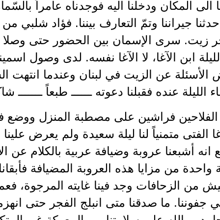
 الى المكان ودخلنا اليه فوجدناه عامراً بالسّمار
دثنا جيراننا وتمّ التعارف بيننا. فؤاد شلبي
جر زيت. سرى الإسمان بين الحضور حتى وصلا ال
يلة ابن الآغا، لا الآغا نفسه. لدى وصول اسمينا ا
 الأسئلة عن الزيت في لبنان وعندما انتهت السهر
اء الليلة عنده فقبلنا دعوته ــــــ طبعاً ـــــــ ش
د الفلاحين فراشين على مصطبة المنزل ووضع ف
غا الفتى متمنياً لنا ليلة سعيدة ولم يعرض علينا 
انه أشبعنا عروبة وضيافة عربية بالكلام عن الأم
 واحدة من مزايا هذه العروبة المضيافة فأبقانا ب
ش من الزحافات وجد فينا غايته المرجوة، فعمل 
 جفوننا. ما صدقنا متى انبلج الفجر حتى انهزم
حامدين الله على سلامتنا من المعركة غير المت