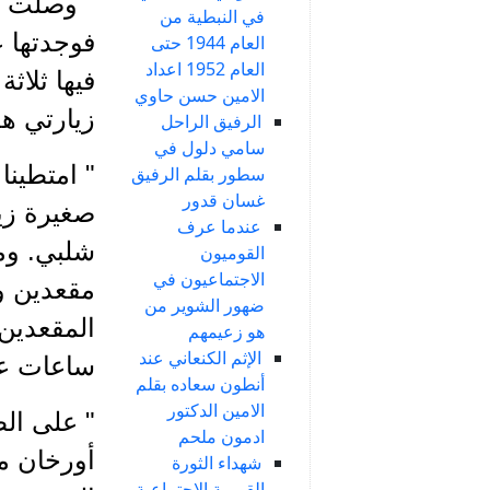
" وصلت ال
في النبطية من
فوجدتها 
العام 1944 حتى
العام 1952 اعداد
فيها ثلاث
الامين حسن حاوي
زيارتي هذ
الرفيق الراحل
سامي دلول في
" امتطين
سطور بقلم الرفيق
غسان قدور
صغيرة زي
عندما عرف
شلبي. ومن
القوميون
الاجتماعيون في
مقعدين و
ضهور الشوير من
المقعدين 
هو زعيمهم
الإثم الكنعاني عند
ساعات عل
أنطون سعاده بقلم
الامين الدكتور
" على الط
ادمون ملحم
أورخان م
شهداء الثورة
القومية الاجتماعية