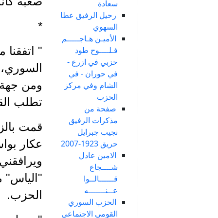
صعبة كان
سعادة
رحيل الرفيق عطا
*
السهوي
الأميـن هـاجـــــم
" اتفقنا 
فـلــــوح طود
حزبي في ازرع -
السوري، ص
في حوران - في
ومن جهة أ
الشام وفي مركز
الحزب
تطلب القي
صفحة من
مذكرات الرفيق
نجيب جبرايل
عكار بواس
حريق 1923-2007
الامين عادل
ويرافقني 
شــــجاع
"الياس" 
قــــــالــوا
عــنـــــــه
الحزب.
الحزب السوري
القومي الاجتماعي