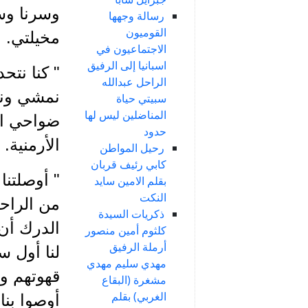
وسرنا وسر
رسالة وجهها
القوميون
مخيلتي.
الاجتماعيون في
اسبانيا إلى الرفيق
" كنا نتح
الراحل عبدالله
نمشي ونحن 
سبيتي حياة
المناضلين ليس لها
ضواحي اد
حدود
الأرمنية. 
رحيل المواطن
كابي رئيف قربان
" أوصلتنا
بقلم الامين سايد
النكت
من الراح
ذكريات السيدة
الدرك أن 
كلثوم أمين منصور
أرملة الرفيق
لنا أول 
مهدي سليم مهدي
قهوتهم وع
مشغرة (البقاع
الغربي) بقلم
أوصوا بنا 