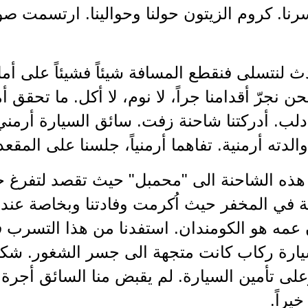
نا. كروم الزيتون حولنا وحوالينا. ارتسمت ص
دث لنتسلى فنقطع المسافة شيئاً فشيئاً على أمل
نجرّ أقدامنا جراً، لا نوم، لا أكل. ما تحقق أمل
لب. أدركتنا شاحنة زفت. سائق السيارة أرمني
والدته أرمنية. تفاهما أرمنياً، جلسنا على المقعد
 هذه الشاحنة الى "محمبل" حيث تقصد لتفرغ حمو
ة في المخفر حيث اُكرمت وفادتنا وبخاصة عند
عمه هو الكومندان. استفدنا من هذا التسرب فق
سيارة ركاب كانت متجهة الى جسر الشغور. شك
لى تأمين السيارة. لم يقبض منا السائق أجرة 
خيراً.