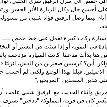
ى حمص الى منزل الرفيق سري الحلبي. تواً، ا
على أحسن حال وكان للزيارة الأثر الحسن ورت
ة أيام بينما وصل الرفيق فؤاد شلبي من مسؤو
ه.
ا سيارة ركاب كبيرة تعمل على خط حمص ـــــ
ادة في التمويه أو إذا شئت في التستر أو الت
 هنا بدأت متاعبنا. كانت السيارة مزدحمة بالر
لكن أين؟ كرسيين صغيرين من القش، انرلتا في
الأصيلين. قبلنا بهذا الوضع ولكني لم أحسب حس
ى هذين المقعدين "المريحين".
ريق وأثناء الحديث مع الرفيق شلبي علمت أن ا
يّسر كان في قريته المملوكة "ددخين" يشرف 