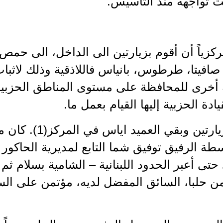
ت تواجهه منذ التأسيس.
مركزياً أن أقوم بزيارتين الى الداخل، الى ح
افيتا، طرطوس، بانياس فاللاذقية وذلك لاثبا
خرى للمحافظة على مستوى المناطق الحزبية ال
ادة الحزبية إليها القيام بعمل ما.
قمت بالزيارتين وبق
طة الرفيق توفيق شما التابع لمديرية الحاكور 
حتى أعبر الحدود اللبنانية – الشامية بسلام ثم 
من حلبا، السائق المفضل لديه، مؤتمن على الس