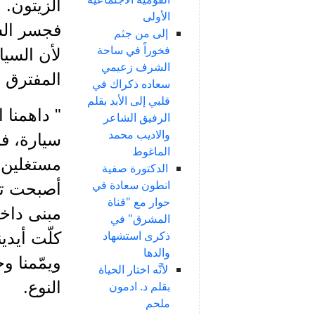
الزيتون. 
الأولى
فجسر الش
إلى من جثم
فخوراً في ساحة
لأن السيا
الشرف زعيمي
المفترق و
سعاده ذكراك في
قلبي إلى الأبد بقلم
" داهمنا 
الرفيق الشاعر
والاديب محمد
سيارة، فا
الماغوط
مستغلين ق
الدكتورة صفية
انطون سعادة في
أصبحت تا
حوار مع "قناة
مبنى داخ
المشرق" في
ذكرى استشهاد
كلّت أيدي
والدها
ويمّمنا و
لأنَّه اختار الحياة
النوع.
بقلم د. ادمون
ملحم