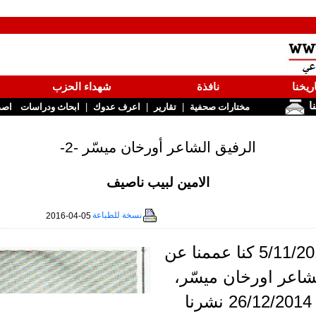
ريخنا
نافذة
شهداء الحزب
نا
|
|
|
مختارات صحفية
تقارير
اعرف عدوك
ابحاث ودراسات
اصد
الرفيق الشاعر أورخان ميسّر -2-
الامين لبيب ناصيف
نسخة للطباعة
2016-04-05
بتاريخ 5/11/2014 كنا عممنا عن
شاعر اورخان ميسّر،
ثم بتاريخ 26/12/2014 نشرنا