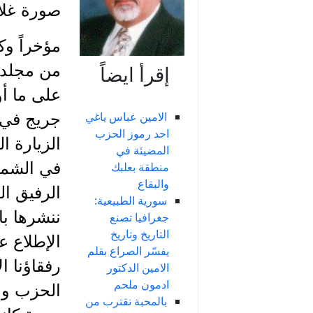
صورة غلاف
مؤخراً وك
من مجلد 
إقرأ ايضاً
على ما أو
الامين عباس ياغي
احد رموز الحزب
الزيارة ا
المضيئة في
في الشما
منطقة بعلبك
والبقاع
الرفيق ال
سورية الطبيعية:
ننشرها با
جغرافيا تصنع
التاريخ وتاريخ
الإطلاع ع
يفسّر الصراع بقلم
رفقاؤنا ا
الامين الدكتور
ادمون ملحم
الحزب و
بالمحبة نقترب من