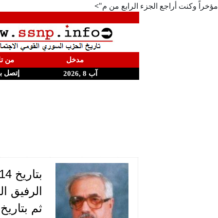
مؤخراً وكنت أراجع الجزء الرابع من م">
مدخل
من تا
إتصل ب
آب 8 ,2026
الرفيق ال