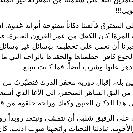
ويل!!!
لى المفترق فألفينا دكاناً مفتوحة أبوابه غدوة. ا
ة المرة! كان الكعك من عمر القرون الغابرة، فم
نجبرنا أن نعمل على تحطيمه بوسائل غير وسائل 
لجوع كافر. حطمناها وألحقناها بالراحة التي ما 
دهر عليها وشرب أيضاً، فما كانت تنبلع.
ين بلة، إقبال دورية مخفر الدرك فتطيّرتُ من
من البق الساهر المتحفز، الى الآغا الذي أشبعنا أ
ى هذا الدكان العتيق وكعك وراحة حلقوم من قب
 على الرفيق شلبي أن نتمشى ونبتعد رويداً رويد
الأجوبة. تبادلنا التحيات واتجهنا صوب ادلب. كان