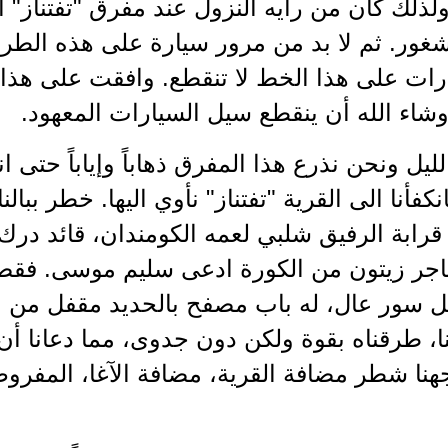
ولذلك كان من رأيه النزول عند مفرق "تفتناز"
غور. ثم لا بد من مرور سيارة على هذه الطري
رات على هذا الخط لا تنقطع. وافقت على هذا ا
شاء الله أن ينقطع سيل السيارات المعهود.
الليل ونحن نذرع هذا المفرق ذهاباً وإياباً حتى
نكفأنا الى القرية "تفتناز" نأوي اليها. خطر ببا
رابة الرفيق شلبي لعمه الكومندان، قائد درك 
جر زيتون من الكورة ادعى سليم موسى. فقصد
ل سور عال، له باب مصفح بالحديد مقفل من الد
نا، طرقناه بقوة ولكن دون جدوى، مما دعانا أن 
جهنا شطر مضافة القرية، مضافة الآغا، المفر