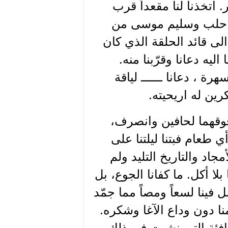
. اتخذنا لنا مقعداً قرب
 من حلب وسليم موسى من
ى قائد الحلقة الذي كان
ليه دعانا وقرّبنا منه.
ة ، دعانا ــــــ لياقة
اكرين له اريحيته.
وقهما لحافين وانصرف،
أي طعام فبتنا ليلتنا على
جاد والتاريخ التليد ولم
لا أكل. ما كفانا الجوع، بل
فينا لسعاً ومصاً مما جمّد
نا دون وداع الآغا وشكره.
كافئة التي نشبت في ذلك