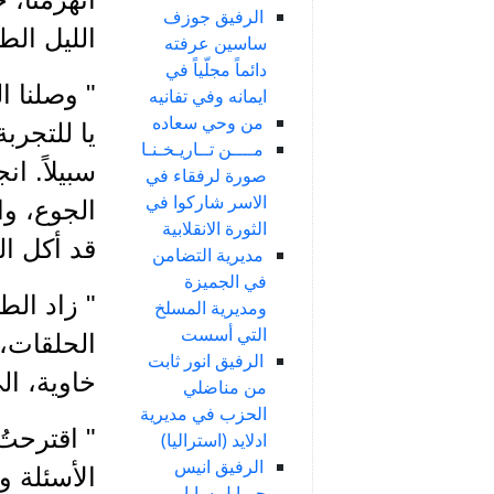
الرفيق جوزف
الليل الط
ساسين عرفته
دائماً مجلّياً في
" وصلنا ا
ايمانه وفي تفانيه
من وحي سعاده
يا للتجرب
مــــن تــاريـخـنـا
سبيلاً. ا
صورة لرفقاء في
الاسر شاركوا في
الجوع، وا
الثورة الانقلابية
قد أكل ال
مديرية التضامن
في الجميزة
" زاد الط
ومديرية المسلخ
التي أسست
الحلقات، 
الرفيق انور ثابت
خاوية، ال
من مناضلي
الحزب في مديرية
" اقترحتُ
ادلايد (استراليا)
الرفيق انيس
الأسئلة و
جبرايل سابا