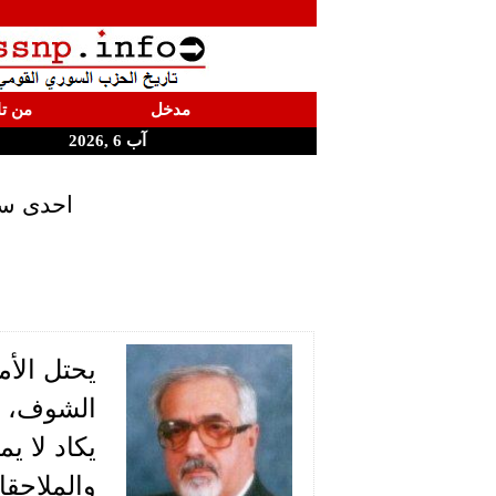
مدخل
من تا
آب 6 ,2026
احدى سن
يحتل الأ
الشوف، ناظ
يكاد لا ي
والملاحقا