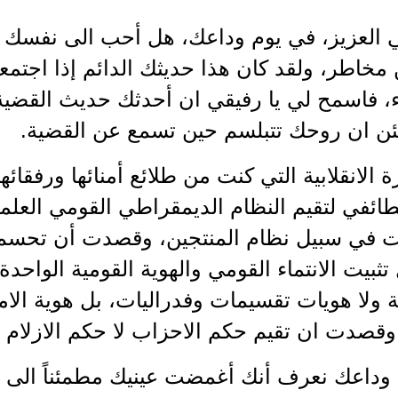
قي العزيز، في يوم وداعك، هل أحب الى نفسك
مخاطر، ولقد كان هذا حديثك الدائم إذا اجتمعت
ء، فاسمح لي يا رفيقي ان أحدثك حديث القضية
ئن ان روحك تتبلسم حين تسمع عن القضية.
رة الانقلابية التي كنت من طلائع أمنائها ورفقا
طائفي لتقيم النظام الديمقراطي القومي العل
ت في سبيل نظام المنتجين، وقصدت أن تحسم أم
ثبيت الانتماء القومي والهوية القومية الواحدة 
ة ولا هويات تقسيمات وفدراليات، بل هوية الا
وقصدت ان تقيم حكم الاحزاب لا حكم الازلام 
 وداعك نعرف أنك أغمضت عينيك مطمئناً الى