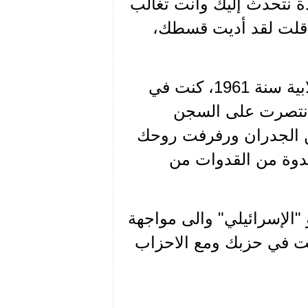
ة نتحدث إليك وانت تغالب
. قلت لقد أديت قسطك،
ويحضرنا مشهد آخر من مشاهد النضال في الثورة الانقلابية سنة 1961، كنت في
، انتصرت على السجن
ن الجدران ورفرفت روحك
قدوة من القدوات من
 "الإسرائيلي" والى مواجهة
كنت في حزبك ومع الاحزاب