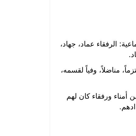
عية: الرفقاء عماد، جهاد،
د.
اريخ بقي ملتزماً، مناضلاً، وفياً لقسمه،
 الى من سبقه من أمناء ورفقاء كان لهم
دهم.