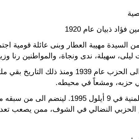
ية
من السيدة مهيبة العطار وبنى عائلة قومية اجتما
 ليلى، سهيلة، ندى ونجاة، والمواطنين رنا وزيا
 انتمى الى الحزب عام 1939 ومنذ ذلك الت
ي حزبه، ومشعاً في محيطه.
 وافته المنية في 9 أيلول 1995. لينضم
لحزبي النضالي في الشوف، ممن يصعب تعدا