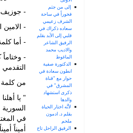
إلى من جثم
- جوزيف 
فخوراً في ساحة
الشرف زعيمي
- الامين 
سعاده ذكراك في
قلبي إلى الأبد بقلم
- أما كلم
الرفيق الشاعر
والاديب محمد
- وختاما
الماغوط
الدكتورة صفية
التقدمي ا
انطون سعادة في
حوار مع "قناة
من كلمة ا
المشرق" في
ذكرى استشهاد
" يا أهلنا
والدها
لأنَّه اختار الحياة
السورية و
بقلم د. ادمون
في المغترب
ملحم
أميناً أمي
الرفيق الراحل تاج