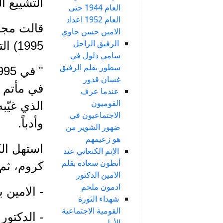
التشييع ا
العام 1944 حتى
العام 1952 اعداد
الامين حسن حاوي
الرفيق الراحل
1995) التالي:
سامي دلول في
سطور بقلم الرفيق
غسان قدور
في مأتم ح
عندما عرف
القوميون
الذي غيّب
الاجتماعيون في
وأدباً.
ضهور الشوير من
هو زعيمهم
استهل ال
الإثم الكنعاني عند
أنطون سعاده بقلم
كروم، ثم 
الامين الدكتور
ادمون ملحم
- الامين 
شهداء الثورة
القومية الاجتماعية
- الدكتور
الأولى