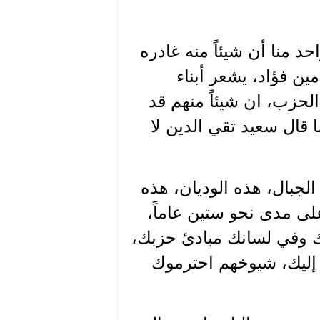
د منا أن شيئاً منه غادره
ين فؤاد، يشعر أبناء
 الحزب، ان شيئاً منهم قد
قال سعيد تقي الدين لا
لجبال، هذه الوديان، هذه
ى مدى نحو ستين عاماً،
نك وفي لسانك مبادئ حزبك،
 إليك، شيوخهم احترموك