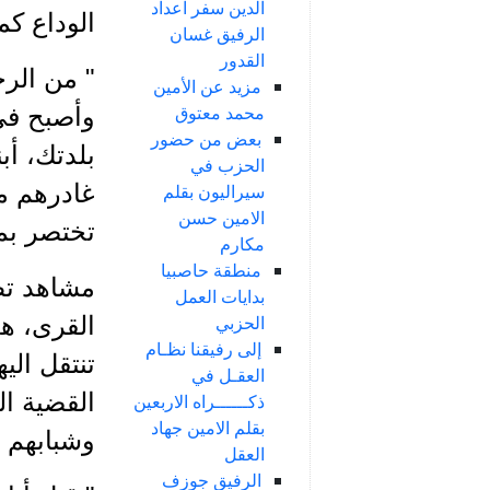
الدين سفر اعداد
الوداع كم
الرفيق غسان
القدور
" من الرج
مزيد عن الأمين
محمد معتوق
وأصبح في 
بعض من حضور
بلدتك، أب
الحزب في
غادرهم م
سيراليون بقلم
الامين حسن
تختصر بمأ
مكارم
منطقة حاصبيا
مشاهد تطا
بدايات العمل
القرى، ه
الحزبي
إلى رفيقنا نظـام
تنتقل الي
العقـل في
القضية ال
ذكــــــراه الاربعين
بقلم الامين جهاد
وشبابهم 
العقل
الرفيق جوزف