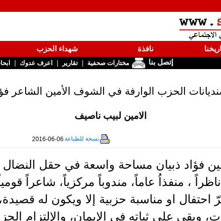
ريخنا
نافذة
شهداء الحزب
إتصل بنا
|
|
|
مختارات صحفية
تقارير
اعرف عدوك
ابحا
ديانات الحزب الوارفة في الشوف الأمين الشاعر فؤاد
الامين لبيب ناصيف
نسخة للطباعة
2016-06-06
مين فؤاد ذبيان مساحة واسعة في حقل النضال 
راً ، منفذاُ عاماً، مندوباً مركزياً، شاعراً قومياً 
مرّ احتفال او مناسبة حزبية إلا ويكون له قصي
ت، وبقي على ثباته في الإيمان، والإلتزام الحزب