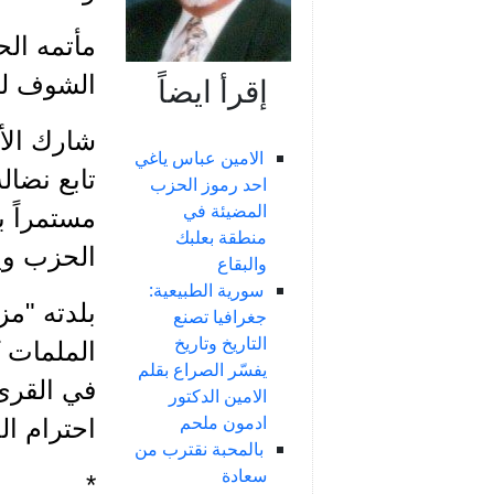
الشوف لما
إقرأ ايضاً
شارك الأم
الامين عباس ياغي
تابع نضال
احد رموز الحزب
المضيئة في
مستمراً ب
منطقة بعلبك
الحزب وي
والبقاع
سورية الطبيعية:
بلدته "مز
جغرافيا تصنع
التاريخ وتاريخ
الملمات ك
يفسّر الصراع بقلم
في القرى 
الامين الدكتور
ادمون ملحم
احترام ال
بالمحبة نقترب من
سعادة
*