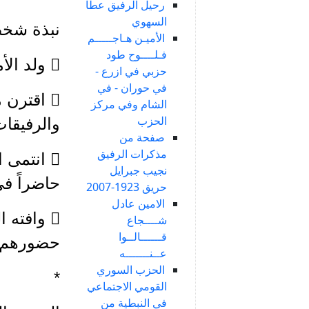
رحيل الرفيق عطا
السهوي
نبذة شخص
الأميـن هـاجـــــم
فـلــــوح طود
 ولد الأمين فؤاد ذبيان عام 1920
حزبي في ازرع -
في حوران - في
 اقترن 
الشام وفي مركز
الحزب
والرفيقات
صفحة من
مذكرات الرفيق
نجيب جبرايل
حاضراً ف
حريق 1923-2007
الامين عادل
شــــجاع
قــــــالــوا
حضورهم ا
عــنـــــــه
الحزب السوري
*
القومي الاجتماعي
في النبطية من