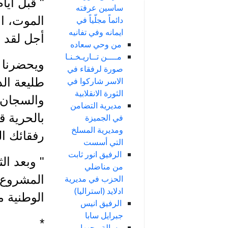
" قبل أي
ساسين عرفته
الموت، ا
دائماً مجلّياً في
ايمانه وفي تفانيه
أجل لقد 
من وحي سعاده
مــــن تــاريـخـنـا
صورة لرفقاء في
طليعة الذ
الاسر شاركوا في
الثورة الانقلابية
والسجان 
مديرية التضامن
بالحرية ق
في الجميزة
ومديرية المسلخ
رفقائك ا
التي أسست
الرفيق انور ثابت
" وبعد ال
من مناضلي
المشروع 
الحزب في مديرية
ادلايد (استراليا)
الوطنية 
الرفيق انيس
جبرايل سابا
*
رسالة وجهها