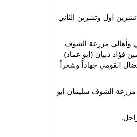
 مجلة "صباح الخير" في العدد المشترك 831-832 (تشرين اول وتشرين الثاني
اجتماعي وأهالي مزرعة الشوف
 فؤاد ذبيان (ابو عماد)
ال القومي جهاداً وشعراً
 مزرعة الشوف سليمان ابو
راحل.