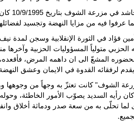
مأتمه الحاش
 عرفوا فيه من مزايا النهضة وتجسيد لفضائلها
ين فؤاد في الثورة الإنقلابية وسجن لمدة نيف
ه الحزبي متولياً المسؤوليات الحزبية وآخرها 
حضوره المشعّ الى ان داهمه المرض، فأقعده، 
قدم لرفقائه القدوة في الايمان وعشق النهضة
رعة الشوف" كانت تعتزّ به وجهاً من وجوهها ورك
ان رأيه السديد يصوّب الأمور الخاطئة، وحوله 
لما تحلّى به من سعة صدر ودماثة أخلاق وانف
جميع.