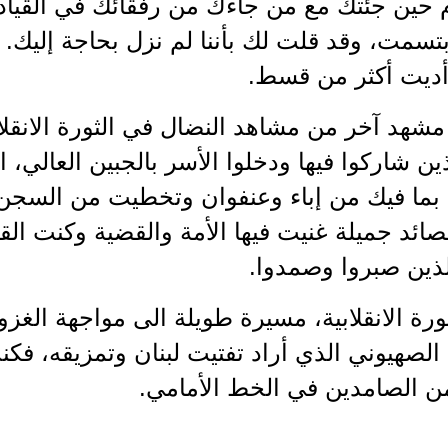
ام حين جئتك مع من جاءك من رفقائك في القياد
بتسمت، وقد قلت لك بأننا لم نزل بحاجة إليك
أديت أكثر من قسط.
ين شاركوا فيها ودخلوا الأسر بالجبين العالي
بما فيك من إباء وعنفوان وتخطيت من السج
صائد جميلة غنيت فيها الأمة والقضية وكنت ال
لذين صبروا وصمدوا.
ثورة الانقلابية، مسيرة طويلة الى مواجهة الغزو
الصهيوني الذي أراد تفتيت لبنان وتمزيقه، ف
من الصامدين في الخط الأمامي.