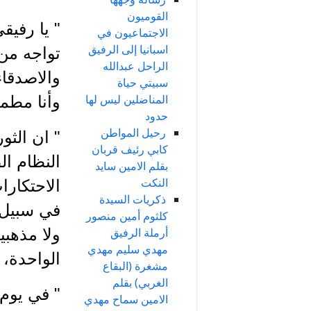
القوميون
" يا رفي
الاجتماعيون في
اسبانيا إلى الرفيق
تواجه من 
الراحل عبدالله
والاصدقا
سبيتي حياة
المناضلين ليس لها
وأنا مطم
حدود
رحيل المواطن
" ان الثو
كابي رئيف قربان
النظام ال
بقلم الامين سايد
النكت
الاحتكارا
ذكريات السيدة
في سبيل ت
كلثوم أمين منصور
ولا مذهبي
أرملة الرفيق
مهدي سليم مهدي
الواحدة، 
مشغرة (البقاع
الغربي) بقلم
" في يوم
الامين سماح مهدي