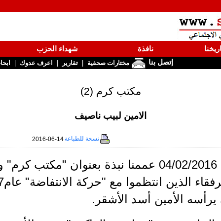
ريخنا
نافذة
شهداء الحزب
إتصل بنا
|
|
|
مختارات صحفية
تقارير
اعرف عدوك
ابحا
مكتب كرم (2)
الامين لبيب ناصيف
نسخة للطباعة
2016-06-14
كنا بتاريخ 04/02/2016 عممنا نبذة بعنوان "مك
يرأسه الأمين أسد الأشقر.