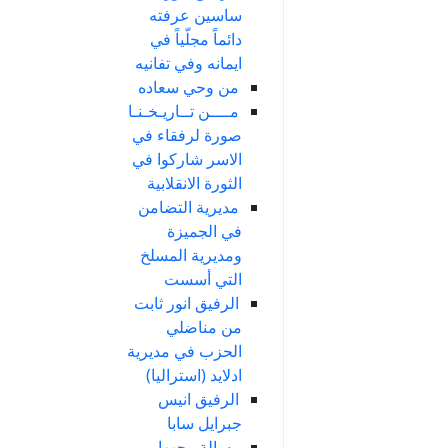
ساسين عرفته
دائماً مجلّياً في
ايمانه وفي تفانيه
من وحي سعاده
مــــن تــاريـخـنـا
صورة لرفقاء في
الاسر شاركوا في
الثورة الانقلابية
مديرية التضامن
في الجميزة
ومديرية المسلخ
التي أسست
الرفيق انور ثابت
من مناضلي
الحزب في مديرية
ادلايد (استراليا)
الرفيق انيس
جبرايل سابا
رسالة وجهها