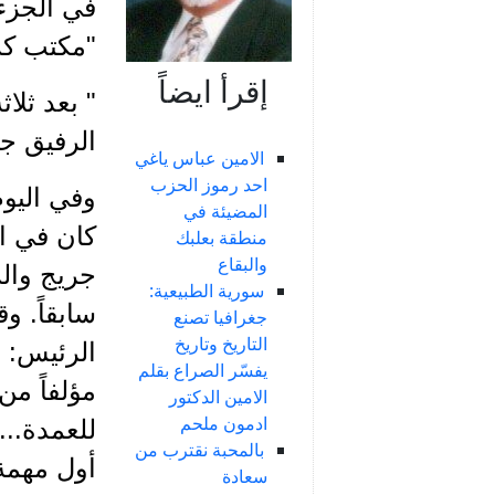
في الجزء
"مكتب كرم
إقرأ ايضاً
" بعد ثلا
الرفيق جوزف رعد(1) قائلاً: سأمرّ
الامين عباس ياغي
احد رموز الحزب
وفي اليو
المضيئة في
كان في ال
منطقة بعلبك
والبقاع
جريج وال
سورية الطبيعية:
سابقاً. و
جغرافيا تصنع
التاريخ وتاريخ
الرئيس: 
يفسّر الصراع بقلم
مؤلفاً من
الامين الدكتور
ادمون ملحم
للعمدة...
بالمحبة نقترب من
أول مهمة
سعادة