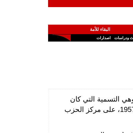
البقاء للأمة
ث ودراسات
اصدارات
تب كرم" وهي التسمية التي كان
يطلقها الرفقاء الذين انتظموا مع "حركة الانتفاضة" عام1957، على مركز الحزب