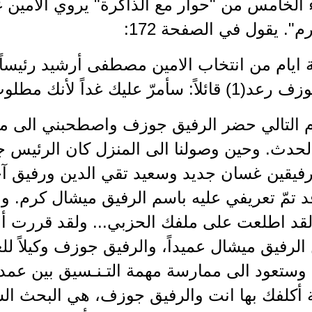
 الخامس من "حوار مع الذاكرة" يروي الأمين
". يقول في الصفحة 172:
ثة ايام من انتخاب الامين مصطفى أرشيد رئيساً
 عليك غداً لأنك مطلوب لمقابلة الرئيس.
م التالي حضر الرفيق جوزف واصطحبني الى من
حدث. وحين وصولنا الى المنزل كان الرئيس جا
رفيقين غسان جديد وسعيد تقي الدين ورفيق آخ
قد تمّ تعريفي عليه باسم الرفيق ميشال كرم. و
لقد اطلعت على ملفك الحزبي... ولقد قررت أن
 الرفيق ميشال عميداً، والرفيق جوزف وكيلاً للع
 وستعود الى ممارسة مهمة التـنـسيق بين عمدتي
 أكلفك بها انت والرفيق جوزف، هي البحث ا