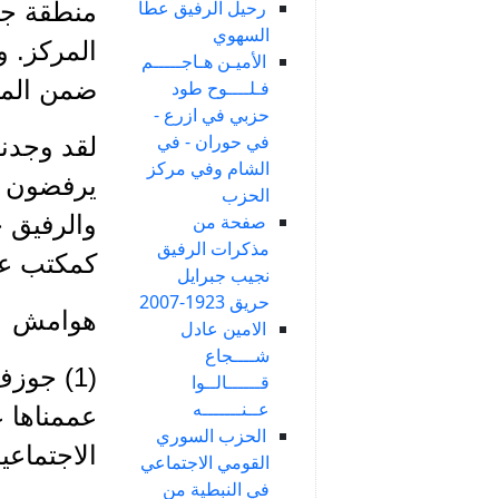
رحيل الرفيق عطا
منطقة جوّ
السهوي
المركز. و
الأميـن هـاجـــــم
ضمن المن
فـلــــوح طود
حزبي في ازرع -
في حوران - في
لقد وجدنا
الشام وفي مركز
يرفضون تأ
الحزب
والرفيق ج
صفحة من
مذكرات الرفيق
كمكتب عل
نجيب جبرايل
حريق 1923-2007
هوامش
الامين عادل
شــــجاع
(1) جوز
قــــــالــوا
عــنـــــــه
عممناها 
الحزب السوري
الاجتماعية ssnp.info
القومي الاجتماعي
في النبطية من