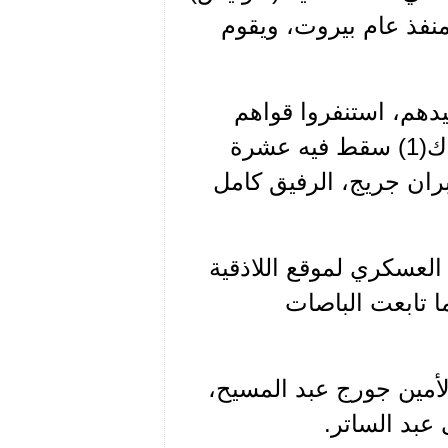
منفذ عام بيروت، ويقوم
يدهم، استنفروا قواهم
وكمنوا لرفقائنا أثناء عودتهم من رأس شمرا، فوقع اشتباك(1) سقط فيه عشرة
ران جريج، الرفيق كامل
العسكري لموقع اللاذقية
ا تابعت الباصات
أمين جورج عبد المسيح،
عبد الساتر.