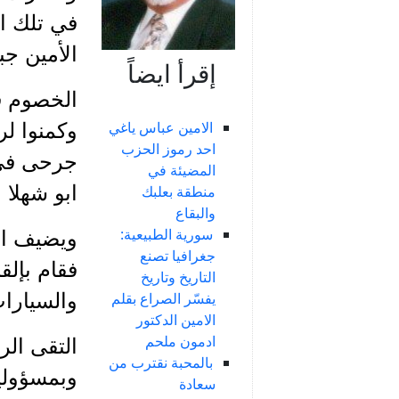
في تلك ال
الأمين جب
إقرأ ايضاً
الخصوم في
الامين عباس ياغي
احد رموز الحزب
جرحى في 
المضيئة في
ابو شهلا 
منطقة بعلبك
والبقاع
سورية الطبيعية:
ويضيف الأ
جغرافيا تصنع
فقام بإلق
التاريخ وتاريخ
والسيارا
يفسّر الصراع بقلم
الامين الدكتور
ادمون ملحم
التقى ال
بالمحبة نقترب من
وبمسؤولي
سعادة