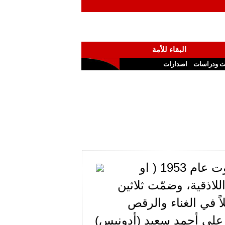
البقاء للأمة
ث ودراسات
اصدارات
يروي الأمين محمد جبلاوي عن رحلة نظمتها منفذية بيروت عام 1953 ( او
للاذقية، وضمّت ثلاثين
اً في الغناء والرقص
 علي أحمد سعيد (أدونيس)