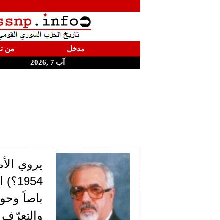
مدخل
من تا
آب 7 ,2026
1954
باصاً وحو
والتعرّف