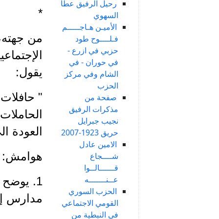
رحيل الرفيق عطا
*
السهوي
الأميـن هـاجـــــم
من جهته، 
فـلــــوح طود
حزبي في ازرع -
الإجتماعي
في حوران - في
يقول:
الشام وفي مركز
الحزب
" حافلات 
صفحة من
مذكرات الرفيق
الحاملات
نجيب جبرايل
العودة ال
حريق 1923-2007
الامين عادل
هوامش:
شــــجاع
قــــــالــوا
عــنـــــــه
1. يوضح 
الحزب السوري
مدارس إي
القومي الاجتماعي
في النبطية من