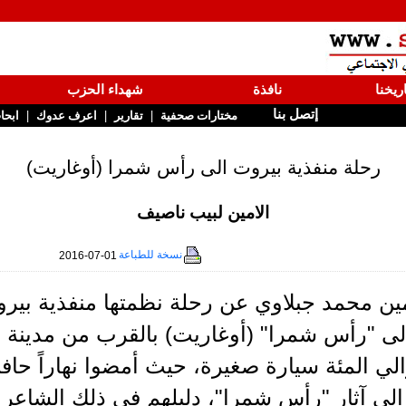
ريخنا
نافذة
شهداء الحزب
إتصل بنا
|
|
|
مختارات صحفية
تقارير
اعرف عدوك
ابحا
رحلة منفذية بيروت الى رأس شمرا (أوغاريت)
الامين لبيب ناصيف
نسخة للطباعة
2016-07-01
؟) الى "رأس شمرا" (أوغاريت) بالقرب من مدينة ا
الي المئة سيارة صغيرة، حيث أمضوا نهاراً حافل
 الى آثار "رأس شمرا"، دليلهم في ذلك الشاعر