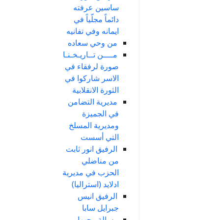
ساسين عرفته
دائماً مجلّياً في
ايمانه وفي تفانيه
من وحي سعاده
مــــن تــاريـخـنـا
صورة لرفقاء في
الاسر شاركوا في
الثورة الانقلابية
مديرية التضامن
في الجميزة
ومديرية المسلخ
التي أسست
الرفيق انور ثابت
من مناضلي
الحزب في مديرية
ادلايد (استراليا)
الرفيق انيس
جبرايل سابا
رسالة وجهها