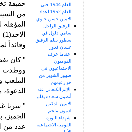
حقيقة تخل
العام 1944 حتى
العام 1952 اعداد
من السينم
الامين حسن حاوي
المؤهلة ل
الرفيق الراحل
سامي دلول في
ال
سطور بقلم الرفيق
وقائداً ل
غسان قدور
عندما عرف
" كان يفص
القوميون
الاجتماعيون في
ووطدت الع
ضهور الشوير من
الملعب وق
هو زعيمهم
الإثم الكنعاني عند
الدعوة، هلم
أنطون سعاده بقلم
الامين الدكتور
" سرنا غر
ادمون ملحم
الجميز، ب
شهداء الثورة
القومية الاجتماعية
عدد من ا
الأولى