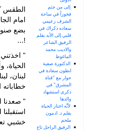
إلى من جثم
الطقس كان
فخوراً في ساحة
امام الجا
الشرف زعيمي
سعاده ذكراك في
بضع صنوبر
قلبي إلى الأبد بقلم
!...
الرفيق الشاعر
والاديب محمد
" اخذتني 
الماغوط
الدكتورة صفية
الحياة، 
انطون سعادة في
لبنان، لب
حوار مع "قناة
المشرق" في
خطاباته ا
ذكرى استشهاد
والدها
" صعدنا ا
لأنَّه اختار الحياة
استقبلنا 
بقلم د. ادمون
ملحم
خشبي تعل
الرفيق الراحل تاج