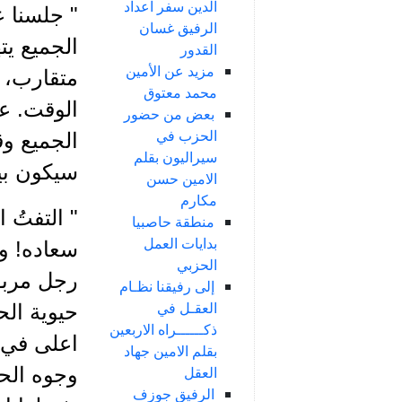
الدين سفر اعداد
" جلسنا ع
الرفيق غسان
الجميع ي
القدور
مزيد عن الأمين
متقارب، 
محمد معتوق
الوقت. عن
بعض من حضور
الحزب في
الجميع وق
سيراليون بقلم
سيكون بين
الامين حسن
مكارم
" التفتُ ا
منطقة حاصبيا
بدايات العمل
سعاده! وس
الحزبي
رجل مربوع
إلى رفيقنا نظـام
العقـل في
حيوية الح
ذكــــــراه الاربعين
اعلى في ز
بقلم الامين جهاد
وجوه الحا
العقل
الرفيق جوزف