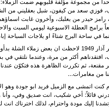
حداً من مجموعة مؤلفة قلبوبهم ضمت الزملاء:
، فوزي سعد من كيفون، شبل بعقليني من الشب
امز حيدر من بعلبك، وآخرون غابت اسماؤهم لب
ً برامج العطلة الاسبوعية ليومي السبت والا
ما في ساحة البرج شتاءً او بلاجات السباحة إب
" في شهر آذار 1949 لاحظت ان بعض زملاء الشل
افتقدناهم أكثر من مرة، وعندما نلتقي في بدا
ير مقنعة، ثم تكررت الظاهرة هذه فتكوّن عندن
ا من مغامرات...
 كنت اتمشى مع الزميل فريد ابو جودة وهو الاكث
ادرني قائلاً: أخي شكيب، انت صديق وفي، وأن
تشدنا إليك مودة واحترام، لذلك اخترناك انت