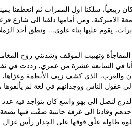
 ربيعياً، سلكنا اول الممرات ثم انعطفنا يمينا
معة الاميركية، ومن أمامها دلفنا الى شارع فر
ات، يقوم عليها بناء علوي... ونطق أحد الزملا
المفاجأة وتهيبت الموقف وشدتني روح المغامرة
وأنا في السابعة عشرة من عمري. رددت في ن
نان والعرب، الذي كشف زيف الأنظمة وعرّاها، ا
لى عقول الناس ووجدانهم في لغة لم يألفوها م
لدرج لنصل الى بهو واسع كان يتواجد فيه عدد 
احدهم وقادنا الى غرفة جانبية صفّت فيها بضعة
وه طاولة علّق فوقها على الجدار رأس غزال م