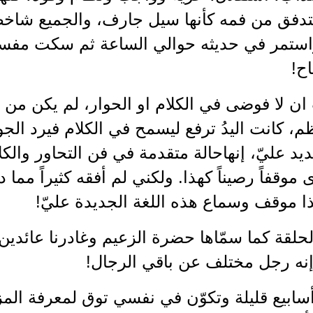
تدفق من فمه كأنها سيل جارف، والجميع شاخ
ستمر في حديثه حوالي الساعة ثم سكت مفسحاً
ح!
ان لا فوضى في الكلام او الحوار، لم يكن م
 كانت اليدُ ترفع ليسمح في الكلام فيرد الجوا
د عليّ، إنهاحالة متقدمة في فن التحاور والكلام
ى موقفاً رصيناً كهذا. ولكني لم أفقه كثيراً مما
كذا موقف وسماع هذه اللغة الجديدة عليّ!
لحلقة كما سمّاها حضرة الزعيم وغادرنا عائد
إنه رجل مختلف عن باقي الرجال!
سابيع قليلة وتكوّن في نفسي توق لمعرفة المز