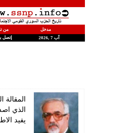
مدخل
من تا
إتصل ب
آب 7 ,2026
المقالة ا
يفيد الاط