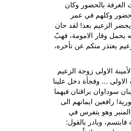
ت الغرفة بالحضور وكان
لحضور وكلهم في عمر
حضر الزعيم بعد! لقد حان
 يحمل وقار الامومة، فهبّ
لزعيم يعتذر منكم عن تأخره،
الأمينة الاولى زوجة الزعيم
لاولى ... وفجأة دخل علينا
ان سوداوان براقتان فيهما
ية! رافعين ايمانهم الى
المنبر وهو يتفرس في
ابتسم، وبادر بالقول: