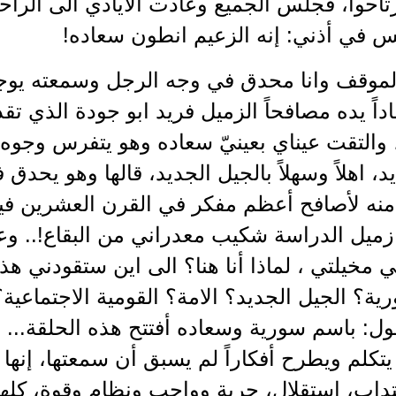
رتاحوا، فجلس الجميع وعادت الأيادي الى الر
س في أذني: إنه الزعيم انطون سعاده!
لموقف وانا محدق في وجه الرجل وسمعته يوجه 
اداً يده مصافحاً الزميل فريد ابو جودة الذي تق
 والتقت عيناي بعينيّ سعاده وهو يتفرس وجوه 
 اهلاً وسهلاً بالجيل الجديد، قالها وهو يحد
نه لأصافح أعظم مفكر في القرن العشرين فيما
 زميل الدراسة شكيب معدراني من البقاع!.. و
 مخيلتي ، لماذا أنا هنا؟ الى اين ستقودني هذ
ية؟ الجيل الجديد؟ الامة؟ القومية الاجتماعي
ول: باسم سورية وسعاده أفتتح هذه الحلقة... 
تكلم ويطرح أفكاراً لم يسبق أن سمعتها، إنها 
داب، استقلال، حرية وواجب ونظام وقوة، كلها