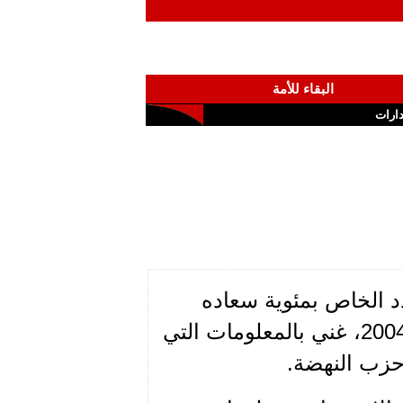
البقاء للأمة
ارات
د الخاص بمئوية سعاده
الذي اصدرته مجلة "البناء ــــــ صباح الخير" بتاريخ آذار 2004، غني بالمعلومات التي
ى حزب النهضة.