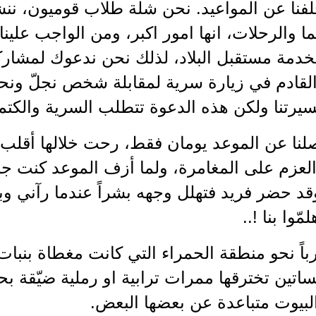
فنا عن المواعيد. نحن شلة طلاب قوميون، ننشغ
ا والرحلات، انها امور اكبر، ومن الواجب علينا 
خدمة مستقبل البلاد، لذلك نحن ندعوك لمشاركت
احد(1) القادم في زيارة سرية لمقابلة شخص نجلّ ون
مسيرتنا ولكن هذه الدعوة تتطلب السرية والكتم
لنا عن الموعد يومان فقط، رحت خلالها أقلب ا
زم على المغامرة، ولما أزف الموعد كنت جاهز
د حضر فريد فتهلل وجهه بشراً عندما رآني وب
ّوا بنا !..
باً نحو منطقة الحمراء التي كانت مغطاة بنب
ساتين تخترقها ممرات ترابية او رملية ضيّقة بحدو
لبيوت متباعدة عن بعضها البعض.