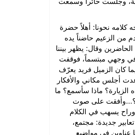
احة، وجلست حائراً وسمعت
كلامه نحونا: أهلاً حضرة
دم من الزعيم حاضناً يده
الحاضرين وقال: يظهر بيننا
ق في وجهي مبتسماً، فوقفت
 كان الزميل فريد يعرّف
عدت أجلس مكاني والأفكار
ه الزيارة؟ ماذا سأسمع؟ ما
ة؟...وأفقت على صوت
وراح يسهب في الكلام
تعابير جديدة: مجتمع،
 عناوين في مواضيع