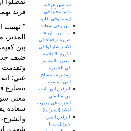
تفضلوا ا
ساسين عرفته
فريد يهم
دائماً مجلّياً في
ايمانه وفي تفانيه
من وحي سعاده
" تهيبت ا
مــــن تــاريـخـنـا
المدير، م
صورة لرفقاء في
بين كفيه،
الاسر شاركوا في
الثورة الانقلابية
ضيف جديد،
مديرية التضامن
وتقدمت م
في الجميزة
ومديرية المسلخ
عني: انه
التي أسست
تتصارع في
الرفيق انور ثابت
من مناضلي
معنى سور
الحزب في مديرية
سعاده يق
ادلايد (استراليا)
الرفيق انيس
والشرح، ي
جبرايل سابا
شعب، انت
رسالة وجهها