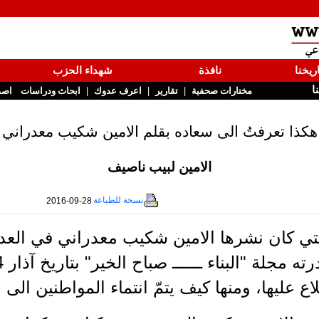
ريخنا
نافذة
شهداء الحزب
نا
|
|
|
مختارات صحفية
تقارير
اعرف عدوك
ابحاث ودراسات
اصد
هكذا تعرفتُ الى سعاده بقلم الامين شكيب معدراني
الامين لبيب ناصيف
نسخة للطباعة
2016-09-28
لتي كان نشرها الامين شكيب معدراني في العد
لاع عليها، ومنها كيف يتمّ انتماء المواطنين ال