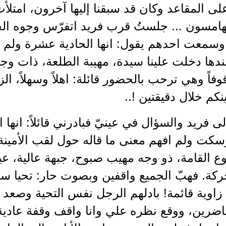
لى المقاعد وكان قد سبقنا إليها آخرون، امتلأ
تهامسون ... جلستُ قرب فريد اتفرّس وجوه ا
وسمعت احدهم يقول: انها الحادية عشرة ولم ي
دها دخلت علينا سيدة، مهيبة الطلعة، ذات وجه
وفاً وهي ترحب بالحضور قائلة: اهلاً وسهلاً، ا
كم خلال دقيقتين !..
لى فريد والسؤال في عينيّ فبادرني قائلاً: انها 
كت ولم افهم معنى ما قاله حول لقب الأمينة ا
 القامة، ذو وجه مهيب صبوح، جبهة عالية، عين
ركة. فهبّ الجميع واقفين وبصوت حار: تحيا سور
اوية قائمة! بادلهم الرجل نفس التحية وصعد 
ضرين، ووقع نظره علي وانا واقف وقفة عادية ف