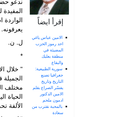
ندعو حضرة
المفيدة ل
الواردة ا
إقرأ ايضاً
يعرفونه.
الامين عباس ياغي
ل. ن.
احد رموز الحزب
المضيئة في
*
منطقة بعلبك
والبقاع
سورية الطبيعية:
جغرافيا تصنع
الجميلة ف
التاريخ وتاريخ
مختلف الم
يفسّر الصراع بقلم
الامين الدكتور
الحياة ال
ادمون ملحم
الألفة تح
بالمحبة نقترب من
سعادة