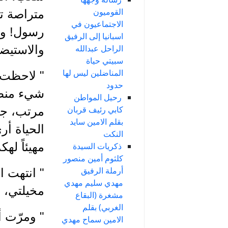
القوميون
متراصة ت
الاجتماعيون في
رسول! وا
اسبانيا إلى الرفيق
والاستيضا
الراحل عبدالله
سبيتي حياة
المناضلين ليس لها
" لاحظت 
حدود
شيء منظم،
رحيل المواطن
كابي رئيف قربان
مرتب، جدي
بقلم الامين سايد
الحياة أر
النكت
مهيئاً له
ذكريات السيدة
كلثوم أمين منصور
أرملة الرفيق
" انتهت ا
مهدي سليم مهدي
مخيلتي، 
مشغرة (البقاع
الغربي) بقلم
" ومرّت أ
الامين سماح مهدي