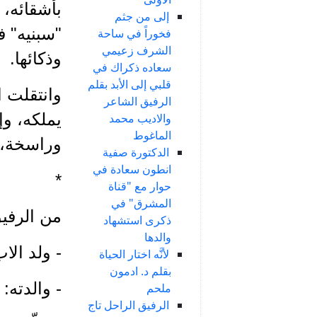
بأشقائه، 
إلى من جثم
"سبنيه" ف
فخوراً في ساحة
الشرف زعيمي
وذكائها.
سعاده ذكراك في
قلبي إلى الأبد بقلم
وانتقلت ا
الرفيق الشاعر
يملكه، وإ
والاديب محمد
الماغوط
وراسخة، 
الدكتورة صفية
انطون سعادة في
*
حوار مع "قناة
المشرق" في
من الرفي
ذكرى استشهاد
والدها
- ولد الاب
لأنَّه اختار الحياة
بقلم د. ادمون
- والدته:
ملحم
الرفيق الراحل تاج