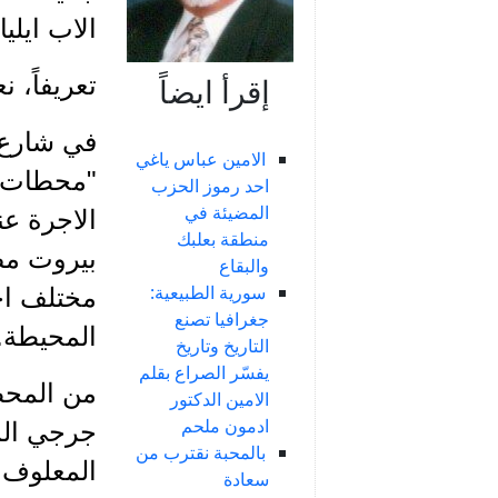
الاب ايلي
تعريفاً، 
إقرأ ايضاً
في شارع 
الامين عباس ياغي
"محطات" 
احد رموز الحزب
المضيئة في
الاجرة ع
منطقة بعلبك
بيروت مصب
والبقاع
سورية الطبيعية:
مختلف اح
جغرافيا تصنع
المحيطة.
التاريخ وتاريخ
يفسّر الصراع بقلم
من المحط
الامين الدكتور
ادمون ملحم
جرجي ال
بالمحبة نقترب من
المعلوف.
سعادة