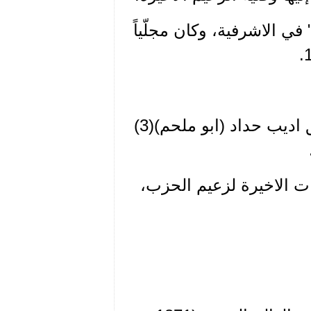
خول" في الاشرفية، وكان مجلّياً
• اشرف الاب ايليا برباري على عقد قران كل من الرفيق اديب حداد (ابو ملحم)(3)
 الاخيرة لزعيم الحزب،