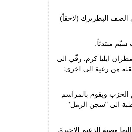
الصف البطريرك (لاحقاً)
يّم مبتدئاً.
بتاريخ 29 حزيران 1936 على يد المطران ايليا كرم. رقّي الى
 ذلك الحين بدأ تنقله من رعية الى اخرى:
ّف زعيم الحزب ويقوم بالمراسم
يطبة الى "سجن الرمل"