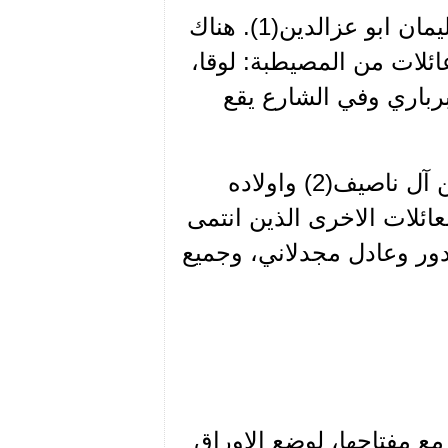
بين مقهى يزبك ومحل جرجي معلوف كان يقع شارع سليمان ابو عزالدين(1). هناك
ائلات من المصيطبة: لوقا،
برباري وفي الشارع يقع
كانت علاقتنا بالاب برباري حميمة جداً. فعقيلته ماري، من آل ناصيف(2) واولاده
عائلات الاخرى الذين انتمى
دور وعادل مجدلاني، وجميع
ع مفتاحها، لوضع الاوراق