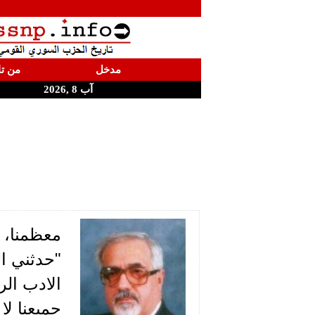
مدخل
من تا
آب 8 ,2026
معظمنا، ا
"حدثني ال
الادب الر
جميعنا ل