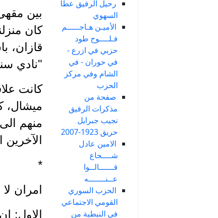
رحيل الرفيق عطا
السهوي
الأميـن هـاجـــــم
كان منزلن
فـلــــوح طود
قازان، با
حزبي في ازرع -
في حوران - في
"نادي سنح
الشام وفي مركز
الحزب
صفحة من
ميشال، كب
مذكرات الرفيق
نجيب جبرايل
منهم الى 
حريق 1923-2007
الآخرين ا
الامين عادل
شــــجاع
*
قــــــالــوا
عــنـــــــه
امران لا 
الحزب السوري
القومي الاجتماعي
الاول: ان
في النبطية من