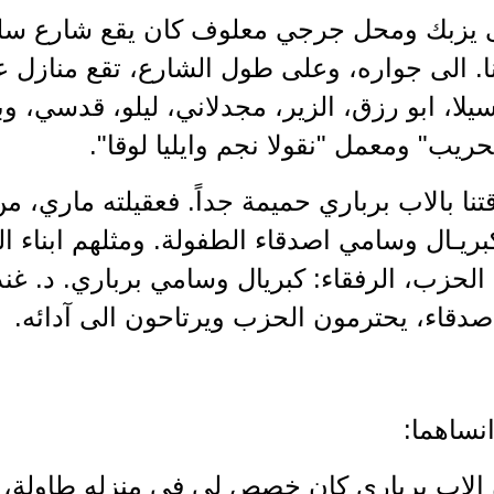
ا. الى جواره، وعلى طول الشارع، تقع منازل ع
سيلا، ابو رزق، الزير، مجدلاني، ليلو، قدسي، و
ريب" ومعمل "نقولا نجم وايليا لوقا".
ريـال وسامي اصدقاء الطفولة. ومثلهم ابناء ال
الحزب، الرفقاء: كبريال وسامي برباري. د. غن
صدقاء، يحترمون الحزب ويرتاحون الى آدائه.
انساهما:
 الاب برباري كان خصص لي في منزله طاولة، م