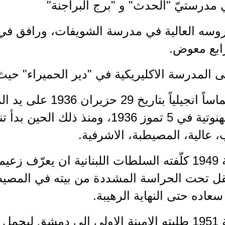
ي مدرستيّ "الحدث" و "برج البراجنة"
روسه العالية في مدرسة الشويفات، ورافق في 
رابع معوض.
لى المدرسة الاكليريكية في "دير الحميراء" حيث س
- سيّم شماساً انجيلياً 
الرتبة الكهنوتية في 5 تموز 1936، ومنذ
 عالية، المصيطبة، الاشرفية.
- في سنة 1949 كلّفته السلطات اللبنانية ان يعر
 نُقل تحت الحراسة المشددة من بيته في المص
عاده حتى النهاية الرهيبة.
 الاخيرة.