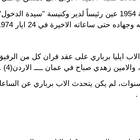
- في سنة 1954 عين رئيساً لدير وكنيسة "سيدة الد
هاده حتى ساعاته الاخيرة في 24 ايار 1974.
 والامين زهدي صباح في عمان ــــ الاردن(4) .
وات، لم يكن يتحدث الاب برباري عن الساعات
.