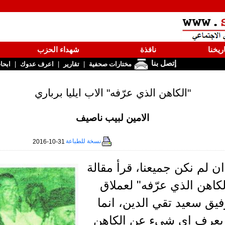
ريخنا
نافذة
شهداء الحزب
إتصل بنا
|
|
|
مختارات صحفية
تقارير
اعرف عدوك
ابحا
"الكاهن الذي عرّفه" الاب ايليا برباري
الامين لبيب ناصيف
نسخة للطباعة
2016-10-31
ن لم نكن جميعنا، قرأ مقالة
كاهن الذي عرّفه" لعملاق
فيق سعيد تقي الدين، انما
ا يعرف اي شيء عن الكاهن