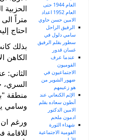
العام 1944 حتى
الحزبية ا
العام 1952 اعداد
متراً الى
الامين حسن حاوي
الرفيق الراحل
احتاج إليه
سامي دلول في
سطور بقلم الرفيق
بذلك كانت
غسان قدور
الكاهن ال
عندما عرف
القوميون
الاجتماعيون في
ضهور الشوير من
السري، خ
هو زعيمهم
منطقة "ب
الإثم الكنعاني عند
أنطون سعاده بقلم
وسامي يتق
الامين الدكتور
ادمون ملحم
ورغم ان ا
شهداء الثورة
للاقامة 
القومية الاجتماعية
الأولى