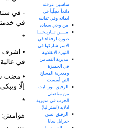
ساسين عرفته
دائماً مجلّياً في
ايمانه وفي تفانيه
في خدمته وج
من وحي سعاده
مــــن تــاريـخـنـا
*
صورة لرفقاء في
الاسر شاركوا في
الثورة الانقلابية
مديرية التضامن
في عالية،
في الجميزة
ومديرية المسلخ
• مضت سن
التي أسست
إلّا ويبكي 
الرفيق انور ثابت
من مناضلي
*
الحزب في مديرية
ادلايد (استراليا)
الرفيق انيس
هوامش:
جبرايل سابا
رسالة وجهها