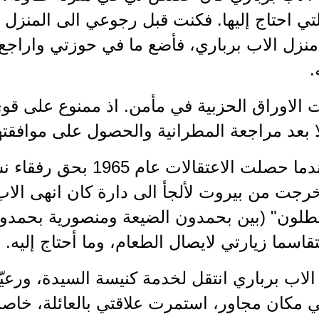
لتي احتاج إليها. فكنت قبل رجوعي الى المنزل 
 منزل الاب برباري، فأضع ما في حوزتي واراجع
.
 الاوراق الحزبية في مأمن. اذ ممنوع على قو
ا بعد مراجعة المطرانية والحصول على موافقته
الثاني: عندما حصلت الاعتقا
رجت من بيروت لألجأ الى دارة كان انهى الاب
طلون" (بين بحمدون الضيعة ومنصورية بحمدون)
اسما زيارتي لايصال الطعام، وما أحتاج إليه.
لاب برباري انتقل لخدمة كنيسة السيدة، ورعيّ
في مكان مجاور، استمرت علاقتي بالعائلة، خاص