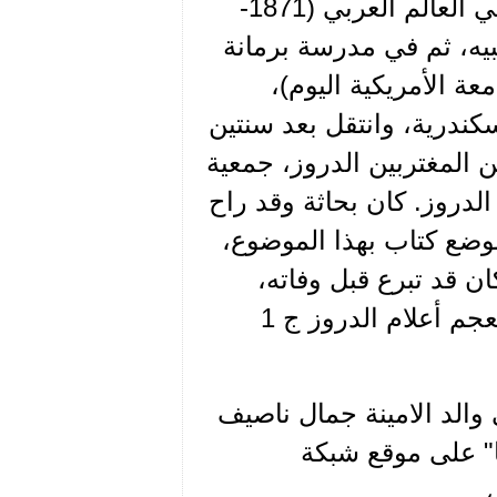
(1) سليمان ابو عز الدين: من كبار الباحثين والمؤرخين في العالم العربي (1871-
 عبيه، ثم في مدرسة برمانة
عة الأمريكية اليوم)،
سنة 1895. سافر إلى الإسكندرية، وانتقل بعد سنتين
 المغتربين الدروز، جمعية
 عند الشباب الدروز. كان بحاثة وقد راح
ضع كتاب بهذا الموضوع،
لم يمهله، فتوفي بحادث سيارة عام 1933، وكان قد تبرع قبل وفاته،
بمكتبته العامرة، لمكتبة الجامعة الأمريكية في بيروت (معجم أعلام الدروز ج 1
والد الامينة جمال ناصيف
ا" على موقع شبكة