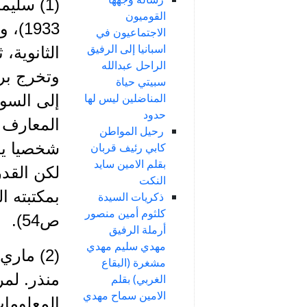
القوميون
1933
الاجتماعيون في
اسبانيا إلى الرفيق
الثانوية،
الراحل عبدالله
سبيتي حياة
المناضلين ليس لها
إلى السود
حدود
رحيل المواطن
شخصيا يط
كابي رئيف قربان
بقلم الامين سايد
النكت
ذكريات السيدة
كلثوم أمين منصور
ص54).
أرملة الرفيق
مهدي سليم مهدي
(2) مار
مشغرة (البقاع
منذر. لمر
الغربي) بقلم
الامين سماح مهدي
المعلومات ال