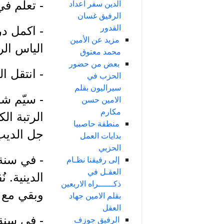
الدين سفر اعداد
- تعلّم ف
الرفيق غسان
القدور
- اكمل د
مزيد عن الأمين
الياس ال
محمد معتوق
بعض من حضور
- انتقل ا
الحزب في
سيراليون بقلم
الامين حسن
مكارم
منطقة حاصبيا
جل الديب،
بدايات العمل
الحزبي
إلى رفيقنا نظـام
العقـل في
الدينية.
ذكــــــراه الاربعين
وبقي مع س
بقلم الامين جهاد
العقل
- في سنة 1951 طلبته الامينة الاولى الى دمشق ليحمل إليها وصية الزعيم
الرفيق جوزف