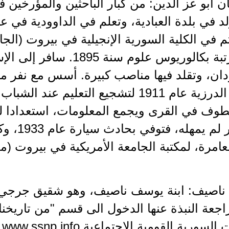
)، ولد في بلدة العبادية، وتعلم في الداوودية في
 ثم في الكلية السورية الإنجيلية في بيروت (الجام
وتخرج برتبة بكالوريوس علوم 
ان، وتقلد فيها مناصب كبيرة. أسس مع نفر من
المعارف الدرزية عام 1911 لتشجيع التعليم
وف في القرى ويجمع المعلومات، استعدادا لو
لكن القدر 
ي ناصيف: ابنة يوسف ناصيف، وهو شقيق جرجي 
اجعة النبذة عنها الدخول الى قسم "من تاريخن
سورية القومية الاجتماعية www.ssnp.info ،