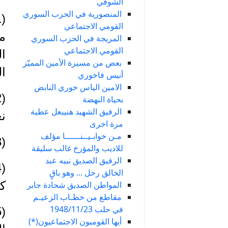
الشوفي
المنصورية في الحزب السوري
القومي الاجتماعي
مد
المريجة في الحزب السوري
القومي الاجتماعي
ا
بعض من مسيرة الأمين المميّز
ال
أنيس فاخوري
الامين الياس خوري النابض
بحياة النهضة
الرفيق الشهيد هنيبعل عطية
نع
مرة اخرى
مـن خوابـيــنــــــا مؤلف
(3) ابراهيم يموت: مراجعة الموقع المشار إليه آنفاً.
للاديب والمؤرخ غالب سليقة
الرفيق الصديق نبيه عبد
الخالق رحل ... وهو باقٍ
كا
المواطن الصديق شحادة جابر
مقاطع من خطـاب الزعيـم
في حلب 1948/11/23
أيها القوميون الاجتماعيون(*)