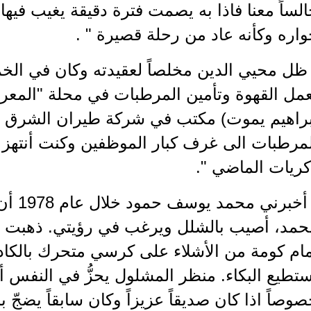
لساً معنا فاذا به يصمت فترة دقيقة يغيب فيها
اره وكأنه عاد من رحلة قصيرة " .
ظل محيي الدين مخلصاً لعقيدته وكان في الخمس
عمل القهوة وتأمين المرطبات في محلة "المعر
براهيم يموت) مكتب في شركة طيران الشرق ا
لمرطبات الى غرف كبار الموظفين وكنت أنتهز 
كريات الماضي ".
" أخبرن
حمد، أصيب بالشلل ويرغب في رؤيتي. ذهبت وم
ام كومة من الأشلاء على كرسي متحرك بالكاد 
تطيع البكاء. منظر المشلول يحزُّ في النفس أ
وصاً اذا كان صديقاً عزيزاً وكان سابقاً يضجّ ب