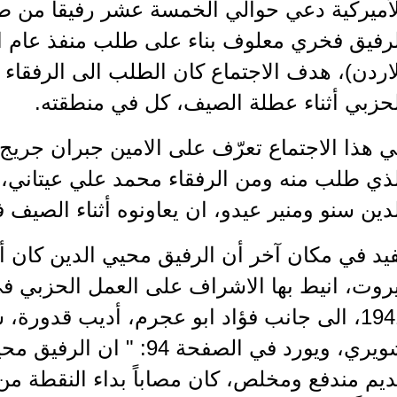
أميركية دعي حوالي الخمسة عشر رفيقاَ من طل
لرفيق فخري معلوف بناء على طلب منفذ عام ال
اردن)، هدف الاجتماع كان الطلب الى الرفقاء
لحزبي أثناء عطلة الصيف، كل في منطقته.
 هذا الاجتماع تعرّف على الامين جبران جريج، 
دين سنو ومنير عيدو، ان يعاونوه أثناء الصيف 
يد في مكان آخر أن الرفيق محيي الدين كان أ
روت، انيط بها الاشراف على العمل الحزبي في
1941، الى جانب فؤاد ابو عجرم، أديب قدورة
شويري، ويورد في الصفحة 94:
يم مندفع ومخلص، كان مصاباً بداء النقطة من