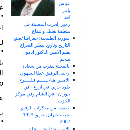
عباس
عا
ياغي
"ب
احد
رموز الحزب المضيئة في
اج
منطقة بعلبك والبقاع
سورية الطبيعية: جغرافيا تصنع
ل
التاريخ وتاريخ يفسّر الصراع
بقلم الامين الدكتور ادمون
"
ملحم
تا
بالمحبة نقترب من سعادة
ال
رحيل الرفيق عطا السهوي
الأميـن هـاجـــــم فـلــــوح
o
طود حزبي في ازرع - في
حوران - في الشام وفي مركز
ع
الحزب
صفحة من مذكرات الرفيق
يو
نجيب جبرايل حريق 1923-
2007
الامين عادل شــــجاع