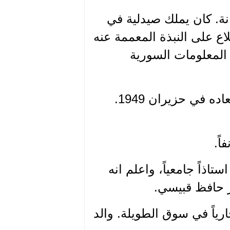
انة. كان يملك صيدلية في
اع على النبذة المعممة عنه
المعلومات السورية
(2) نجيب شويري: في منزله في دمشق اقام سعاده في حزيران 1949.
تاذاً جامعياً، واعلم انه
ر حافظ قبيسي.
ارياً في سوق الطويلة. والد