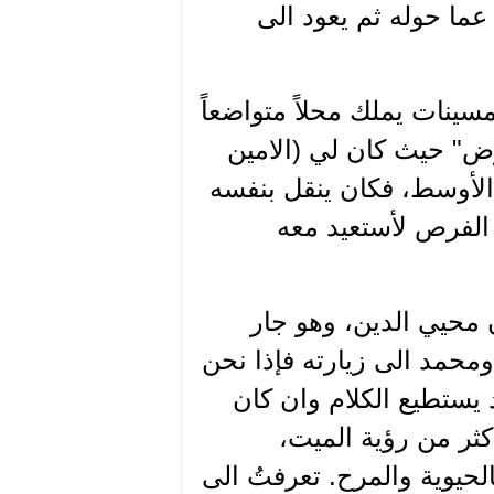
 عما حوله ثم يعود الى
ينات يملك محلاً متواضعاً
ض" حيث كان لي (الامين
لأوسط، فكان ينقل بنفسه
الفرص لأستعيد معه
ي محمد يوسف حمود خلال عام 1978 أن محيي الدين، وهو جار
حمد الى زيارته فإذا نحن
يستطيع الكلام وان كان
كثر من رؤية الميت،
الحيوية والمرح. تعرفتُ الى