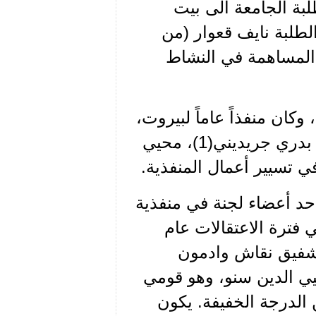
بة الجامعة الى بيت
طلبة نايف قعوار (من
 المساهمة في النشاط
وكان منفذاً عاماً لبيروت،
الذي طلب منه ومن الرفقاء محمد علي عيتاني، بدري جريديني(1)، محيي
في تسيير أعمال المنفذية.
حد أعضاء لجنة في منفذية
 فترة الاعتقالات عام
، شفيق نقاش وادمون
 " ان الرفيق محيي الدين سنو، وهو قومي
 الدرجة الخفيفة. يكون