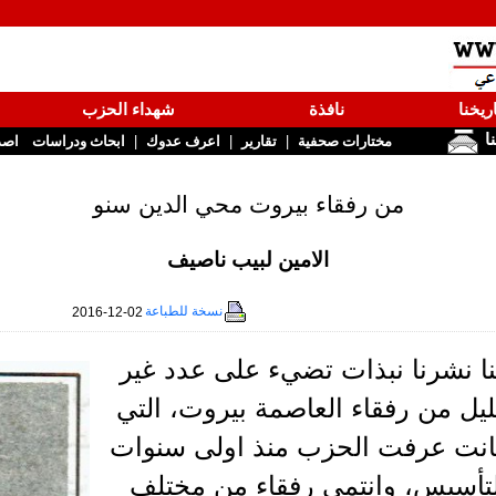
ريخنا
نافذة
شهداء الحزب
نا
|
|
|
مختارات صحفية
تقارير
اعرف عدوك
ابحاث ودراسات
اصد
من رفقاء بيروت محي الدين سنو
الامين لبيب ناصيف
نسخة للطباعة
2016-12-02
ا نشرنا نبذات تضيء على عدد غير
يل من رفقاء العاصمة بيروت، التي
انت عرفت الحزب منذ اولى سنوات
لتأسيس، وانتمى رفقاء من مختلف