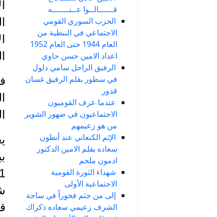
ال
قــــــالــوا عــنـــــــه
الحزب السوري القومي
ا
الاجتماعي في النبطية من
ال
العام 1944 حتى العام 1952
ا
اعداد الامين حسن حاوي
الرفيق الراحل سامي دلول
في سطور بقلم الرفيق غسان
في
قدور
عندما عرف القوميون
ال
الاجتماعيون في ضهور الشوير
من هو زعيمهم
الإثم الكنعاني عند أنطون
يف
سعاده بقلم الامين الدكتور
بي
ادمون ملحم
شهداء الثورة القومية
الاجتماعية الأولى
إلى من جثم فخوراً في ساحة
قد
الشرف زعيمي سعاده ذكراك