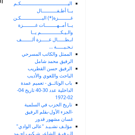
ال
اليـــــــــــــــــــــــــــــــكـم
يــا أطـفــــــــــال
غــــــــزة(*) اليــــــــــــــكـن
يــا أمــهــــــــات غــــــــزة
والـيـكـــــــــــــم يــا
ابـطـــــال غـــــزة ألـــــــف
تـحـيـــــة ...
الممثل والكاتب المسرحي
الرفيق محمد شامل
الرفيق حسن القطريب
الباحث واللغوي والأديب
باب الوثائــق - تعميم عمدة
الداخلية عدد 30-40 تاريخ 04-
02-1972
تاريخ الحزب في السلمية
-الجزء الأول-بقلم الرفيق
غسان مشهور قدور
مؤلـف نشـيـد "عالى الوادي"
الـرفيـق الشاعر شـكيب احـمد