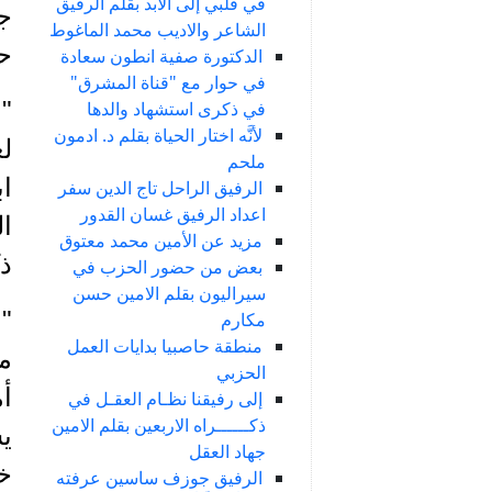
في قلبي إلى الأبد بقلم الرفيق
جا
الشاعر والاديب محمد الماغوط
حو
الدكتورة صفية انطون سعادة
في حوار مع "قناة المشرق"
" 
في ذكرى استشهاد والدها
لأنَّه اختار الحياة بقلم د. ادمون
ل
ملحم
ا
الرفيق الراحل تاج الدين سفر
اعداد الرفيق غسان القدور
ا
مزيد عن الأمين محمد معتوق
ذ
بعض من حضور الحزب في
سيراليون بقلم الامين حسن
مكارم
منطقة حاصبيا بدايات العمل
م
الحزبي
أم
إلى رفيقنا نظـام العقـل في
ذكــــــراه الاربعين بقلم الامين
يس
جهاد العقل
خص
الرفيق جوزف ساسين عرفته