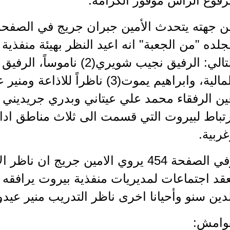
رفوع الرأس موفور الكرامة.
لده "من الجعبة" انه اعيد النظر بهيئة منفذي
التالي: الرفيق نجيب شويري(2)
رتباط لبيروت التي قسمت الى ثلاث مناطق اد
ربية.
وفي الصفحة 454 يروي الامين جريج ان ن
قد اجتماعات لمديريات منفذية بيروت يرافقه اح
دين سنو وأحيانا اخرى ناظر التدريب منير عيدو
وامش: