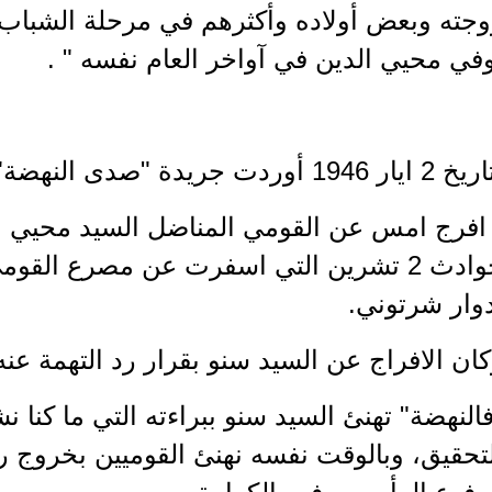
وجته وبعض أولاده وأكثرهم في مرحلة الشباب،
في محيي الدين في آواخر العام نفسه " .
يار 1946 أوردت جريدة "صدى النهضة" الخبر التالي:
 افرج امس عن القومي المناضل السيد محيي ا
حوادث 2 تشرين التي اسفرت عن مصرع الق
وار شرتوني.
ان الافراج عن السيد سنو بقرار رد التهمة عنه
النهضة" تهنئ السيد سنو ببراءته التي ما كنا
لتحقيق، وبالوقت نفسه نهنئ القوميين بخروج