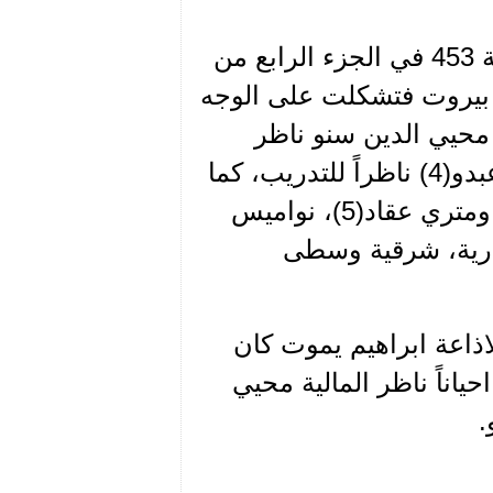
من جهته يتحدث الأمين جبران جريج في الصفحة 453 في الجزء الرابع من
ة بيروت فتشكلت على الوجه
 ناموساً، الرفيق محيي الدين سنو ناظر
للمالية، وابراهيم يموت(3) ناظراً للاذاعة ومنير عبدو(4) ناظراً للتدريب، كما
عين الرفقاء محمد علي عيتاني وبدري جريديني ومتري عقاد(5)، نواميس
ارية، شرقية وسطى
اظر الاذاعة ابراهيم يموت كان
ياناً ناظر المالية محيي
.