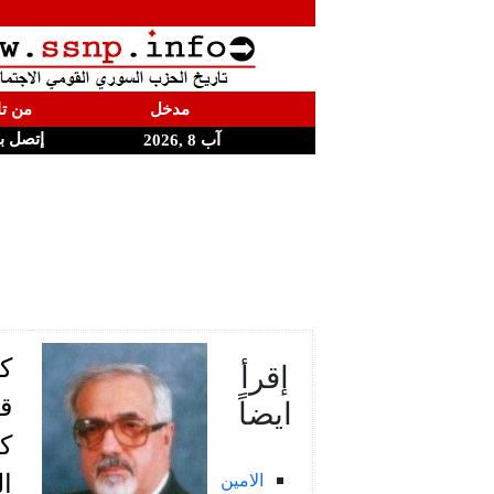
مدخل
من تا
إتصل ب
آب 8 ,2026
كن
إقرأ
ايضاً
قل
ك
الامين
ا