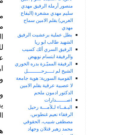
م
منصور أرملة الرفيق مهدي
سليم مهدي مشغرة (البقاع
الغربي) بقلم الامين سماح
مج
مهدي
بطل عملية برعشيت الرفيق
الشهيد طالب ابو ريا
الرفيق السري ألك كسيب
والرفيقة ابتسام نويهض
الرفيقة المميّـزة بدره الخوري
ا
الشيخ لم تــــرحـــــــــل
القومية السورية: هوية جامعة
وغ
لا عصبية عرقية بقلم الامين
الدكتور ادمون ملحم
اصـــــــدارات
يع
البـقــاء لـلأمـــة رحيل
الرفقاء نعيم غنطوس،
ال
مصطفى شبيب، الحقوقي
محمد زهير قتلان وجهاد
ه