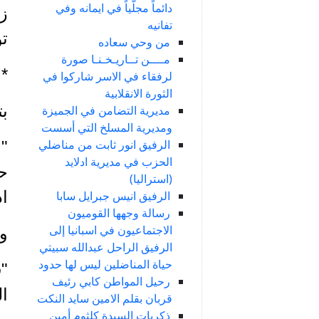
دائماً مجلّياً في ايمانه وفي
ز
تفانيه
تو
من وحي سعاده
مــــن تــاريـخـنـا صورة
*
لرفقاء في الاسر شاركوا في
الثورة الانقلابية
بتاريخ 2 ا
مديرية التضامن في الجميزة
ومديرية المسلخ التي أسست
الرفيق انور ثابت من مناضلي
"
الحزب في مديرية ادلايد
(استراليا)
اد
الرفيق انيس جبرايل سابا
رسالة وجهها القوميون
الاجتماعيون في اسبانيا إلى
وك
الرفيق الراحل عبدالله سبيتي
حياة المناضلين ليس لها حدود
"ف
رحيل المواطن كابي رئيف
ا
قربان بقلم الامين سايد النكت
ذكريات السيدة كلثوم أمين