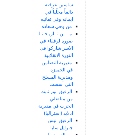
ساسين عرفته
دائماً مجلّياً في
ايمانه وفي تفانيه
من وحي سعاده
مــــن تــاريـخـنـا
صورة لرفقاء في
الاسر شاركوا في
الثورة الانقلابية
مديرية التضامن
في الجميزة
ومديرية المسلخ
التي أسست
الرفيق انور ثابت
من مناضلي
الحزب في مديرية
ادلايد (استراليا)
الرفيق انيس
جبرايل سابا
رسالة وجهها