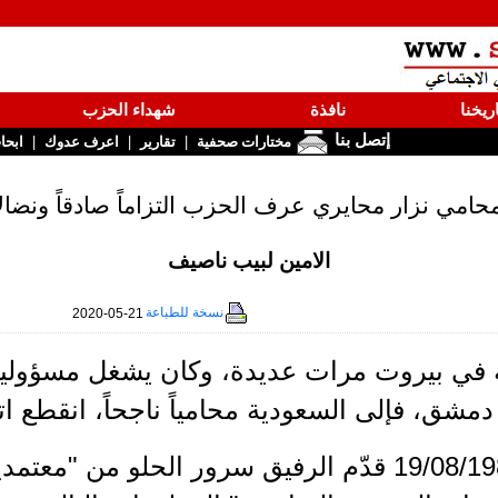
ريخنا
نافذة
شهداء الحزب
إتصل بنا
|
|
|
مختارات صحفية
تقارير
اعرف عدوك
ابحا
حامي نزار محايري عرف الحزب التزاماً صادقاً ونضالاً
الامين لبيب ناصيف
نسخة للطباعة
2020-05-21
 في بيروت مرات عديدة، وكان يشغل مسؤوليات م
دمشق، فإلى السعودية محامياً ناجحاً، انقطع ات