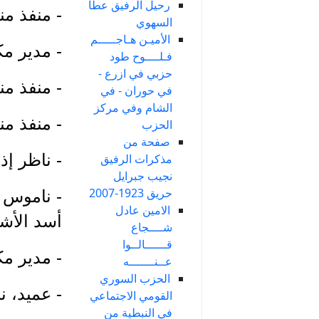
رحيل الرفيق عطا
- منفذ من
السهوي
الأميـن هـاجـــــم
- مدير م
فـلــــوح طود
حزبي في ازرع -
- منفذ م
في حوران - في
الشام وفي مركز
- منفذ من
الحزب
صفحة من
- ناظر إذ
مذكرات الرفيق
نجيب جبرايل
حريق 1923-2007
- ناموس 
الامين عادل
أسد الأش
شــــجاع
قــــــالــوا
- مدير م
عــنـــــــه
الحزب السوري
- عميد، 
القومي الاجتماعي
في النبطية من