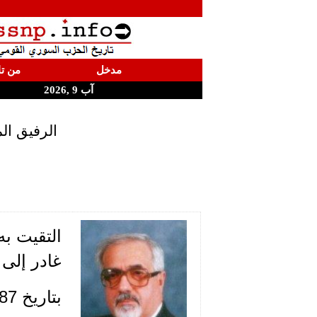
مدخل
من تا
آب 9 ,2026
الرفيق الم
التقيت به
غادر إلى 