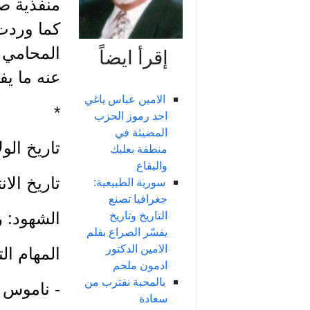
منفذية صي
كما وردت 
المحامي ن
إقرأ ايضاً
عنه ما يف
الامين عباس ياغي
*
احد رموز الحزب
المضيئة في
تاريخ الولادة
منطقة بعلبك
والبقاع
تاريخ الانتماء
سورية الطبيعية:
جغرافيا تصنع
التاريخ وتاريخ
الشهود: ر
يفسّر الصراع بقلم
الامين الدكتور
المهام الت
ادمون ملحم
بالمحبة نقترب من
- ناموس 
سعادة