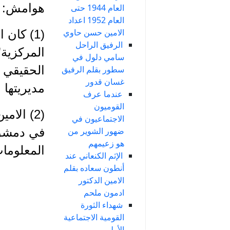
هوامش:
العام 1944 حتى
العام 1952 اعداد
الامين حسن حاوي
(1) كان
الرفيق الراحل
المركزية"
سامي دلول في
الحقيقي ل
سطور بقلم الرفيق
غسان قدور
مديريتها 
عندما عرف
القوميون
(2) الا
الاجتماعيون في
في دمشق.
ضهور الشوير من
هو زعيمهم
المعلومات ال
الإثم الكنعاني عند
أنطون سعاده بقلم
الامين الدكتور
ادمون ملحم
شهداء الثورة
القومية الاجتماعية
الأولى