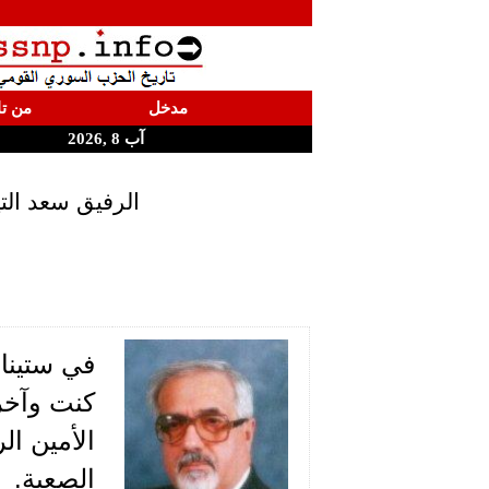
مدخل
من تا
آب 8 ,2026
الرفيق سعد الت
كنت وآخر
الأمين ا
الصعبة.