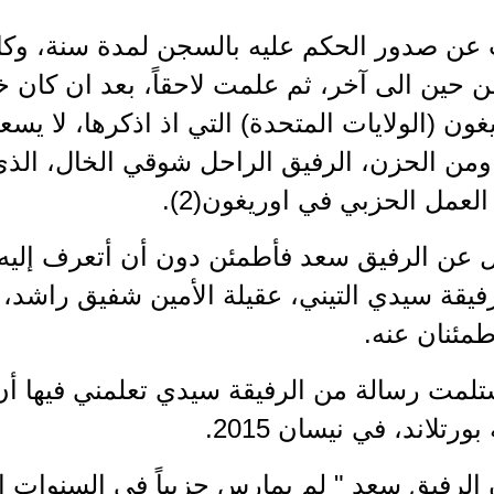
عن صدور الحكم عليه بالسجن لمدة سنة، وكا
حين الى آخر، ثم علمت لاحقاً، بعد ان كان خ
يغون (الولايات المتحدة) التي اذ اذكرها، لا يسع
، ومن الحزن، الرفيق الراحل شوقي الخال، ال
لعمل الحزبي في اوريغون(2).
 عن الرفيق سعد فأطمئن دون أن أتعرف إليه، و
يقة سيدي التيني، عقيلة الأمين شفيق راشد، أزد
طمئنان عنه.
تلمت رسالة من الرفيقة سيدي تعلمني فيها أن
ورتلاند، في نيسان 2015.
الرفيق سعد " لم يمارس حزبياً في السنوات ا