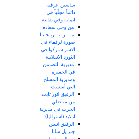
ساسين عرفته
دائماً مجلّياً في
ايمانه وفي تفانيه
من وحي سعاده
مــــن تــاريـخـنـا
صورة لرفقاء في
الاسر شاركوا في
الثورة الانقلابية
مديرية التضامن
في الجميزة
ومديرية المسلخ
التي أسست
الرفيق انور ثابت
من مناضلي
الحزب في مديرية
ادلايد (استراليا)
الرفيق انيس
جبرايل سابا
رسالة وجهها