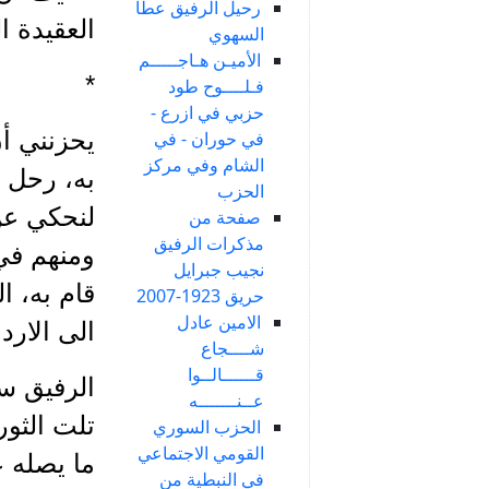
رحيل الرفيق عطا
العقيدة ا
السهوي
الأميـن هـاجـــــم
*
فـلــــوح طود
حزبي في ازرع -
يحزنني أن
في حوران - في
الشام وفي مركز
به، رحل ف
الحزب
لنحكي عن
صفحة من
مذكرات الرفيق
ومنهم في
نجيب جبرايل
قام به، ا
حريق 1923-2007
الامين عادل
الى الارد
شــــجاع
قــــــالــوا
الرفيق س
عــنـــــــه
تلت الثور
الحزب السوري
القومي الاجتماعي
ما يصله ع
في النبطية من