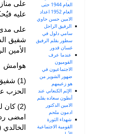
على منازل
العام 1944 حتى
العام 1952 اعداد
عليه فيُ
الامين حسن حاوي
الرفيق الراحل
على مدى 
سامي دلول في
شفيق الذي
سطور بقلم الرفيق
غسان قدور
الأمين ال
عندما عرف
القوميون
هوامش
الاجتماعيون في
ضهور الشوير من
(1) شفي
هو زعيمهم
الحزب على الم
الإثم الكنعاني عند
أنطون سعاده بقلم
الامين الدكتور
(2) كان
ادمون ملحم
امضى ردحا
شهداء الثورة
القومية الاجتماعية
الأولى