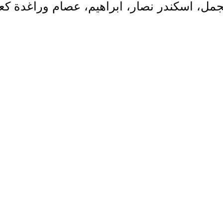
مل، اسكندر نصار، ابراهيم، عصام وراغدة كعد