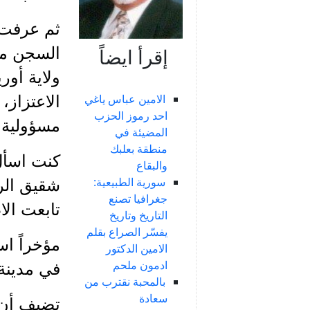
ثم عرفت 
السجن من 
إقرأ ايضاً
ولاية أور
الامين عباس ياغي
الاعتزاز
احد رموز الحزب
مسؤولية ا
المضيئة في
منطقة بعلبك
كنت اسأل
والبقاع
سورية الطبيعية:
شقيق الرف
جغرافيا تصنع
تابعت الا
التاريخ وتاريخ
يفسّر الصراع بقلم
مؤخراً اس
الامين الدكتور
ادمون ملحم
في مدينة ب
بالمحبة نقترب من
سعادة
تضيف أن 