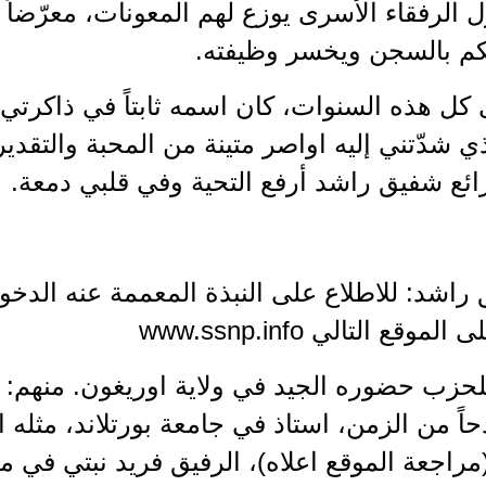
 الرفقاء الأسرى يوزع لهم المعونات، معرّضاً
حكم بالسجن ويخسر وظيفته.
كل هذه السنوات، كان اسمه ثابتاً في ذاكرتي 
 شدّتني إليه اواصر متينة من المحبة والتقدي
رائع شفيق راشد أرفع التحية وفي قلبي دمعة.
ق راشد: للاطلاع على النبذة المعممة عنه الد
وقع التالي www.ssnp.info
 للحزب حضوره الجيد في ولاية اوريغون. منهم: 
ً من الزمن، استاذ في جامعة بورتلاند، مثله ا