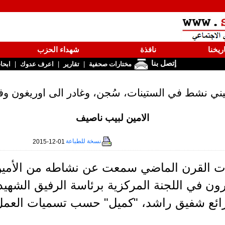
ريخنا
نافذة
شهداء الحزب
إتصل بنا
|
|
|
مختارات صحفية
تقارير
اعرف عدوك
ابحا
يني نشط في الستينات، سُجن، وغادر الى اوريغون وفيها
الامين لبيب ناصيف
نسخة للطباعة
2015-12-01
ون في اللجنة المركزية برئاسة الرفيق الشهيد
لرائع شفيق راشد، "كميل" حسب تسميات العمل