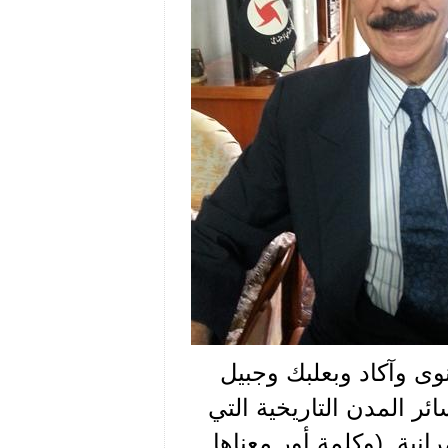
وى وآكاد وبعلبك وجبيل
 المدن التاريخية التي
رانية. (وكلمة أور معناها