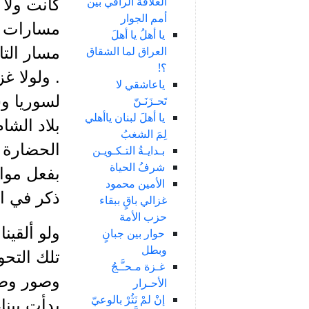
العلاقة الراقي بين
كانت ولا
أمم الجوار
مسارات ال
يا أهلُ يا أهلَ
العراق لما الشقاق
مسار التا
؟!
. ولولا غ
ياعاشقي لا
لسوريا و
تَحـزَنَـنّ
يا أهلَ لبنان ياأهلي
بلاد الشا
لِمَ الشغبُ
الحضارة ا
بـدايـةُ التـكـويـن
شرفُ الحياة
بفعل مواه
الأمين محمود
ذكر في ال
غزالي باقٍ ببقاء
حزب الأمة
ولو ألقين
حوار بين جبانٍ
وبطل
تلك التحو
غـزة مـحـَّـجُ
وصور وصي
الأحـرار
إنْ لمْ نَثُرْ بالوعيّ
بدأت ببنا