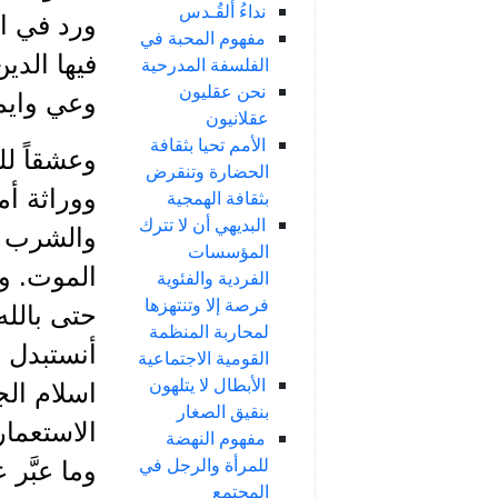
نداءُ ألقُـدس
ورد في ال
مفهوم المحبة في
فيها الدي
الفلسفة المدرحية
نحن عقليون
وعي وايما
عقلانيون
الأمم تحيا بثقافة
وعشقاً لل
الحضارة وتنقرض
ووراثة أم
بثقافة الهمجية
البديهي أن لا تترك
والشرب وا
المؤسسات
الموت. ولو
الفردية والفئوية
فرصة إلا وتنتهزها
حتى بالله
لمحاربة المنظمة
أنستبدل م
القومية الاجتماعية
الأبطال لا يتلهون
اسلام الج
بنقيق الصغار
الاستعما
مفهوم النهضة
للمرأة والرجل في
وما عبَّر
المجتمع