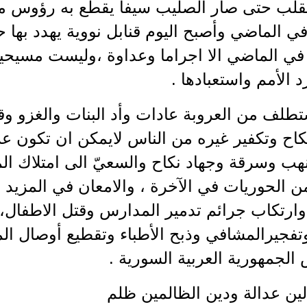
نقلب حتى صار الصليب سيفاً يقطع به رؤوس م
ي الماضي وأصبح اليوم قنابل نووية يهدد بها 
ي الماضي الا اجراما وعداوة ،وليست مسيحيته 
 الأمم واستعبادها .
طلف من العروبة عادات وأد البنات والغزو وق
كاح وتكفير غيره من الناس لايمكن ان تكون عر
ب وسرقة وجهاد نكاح والسعيّ الى امتلاك الم
من الحوريات في الآخرة ، والامعان في المزي
وارتكاب جرائم تدمير المدارس وقتل الاطفال،
وتفجيرالمشافي وذبح الأطباء وتقطيع أوصال ال
لجمهورية العربية السورية .
لين عدالة ودين الظالمين ظلم