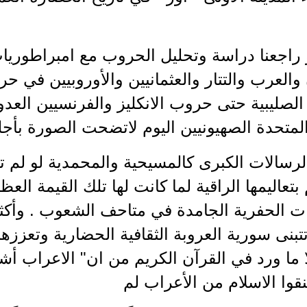
 راجعنا دراسة وتحليل الحروب مع امبراطوريا
والعرب والتتار والعثمانيين والأوروبيين في حر
لصليبية حتى حروب الانكليز والفرنسيين العدو
المتحدة الصهيونيين اليوم لاتضحت الصورة بأج
لرسالات الكبرى كالمسيحية والمحمدية لو لم 
بتعاليمها الراقية لما كانت لها تلك القيمة العظيم
يات الحفرية الجامدة في متاحف الشعوب . وأكث
تبنى سورية العروبة الثقافية الحضارية وتعززها
 ما ورد في القرآن الكريم من ان" الاعراب أشد 
نقوا الاسلام من الأعراب لم