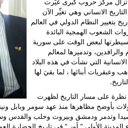
 تزال مركز حروب كبرى غيّرت
تاريخ الانساني وهي تغيِّر الآن
ريخ بتغيير النظام الدولي في العالم
زوات الشعوب الهمجية البائدة
سيطرتها لبعض الوقت على سورية
م والرافدين، وتدميرها لمعالم
لانسانية التي نشأت في هذه البلاد
ب وعبقريات أبنائها ، لما بقيَ لها
تاريخ.
ا نظرة على مسار التاريخ لظهرت
لات بأوضح مظاهرها منذ عهد سومر وبابل ونين
دا وتدمر ودمشق وبيروت وحلب والقدس وسائر
ء المدينة الأولى " أور " في تاريخ الحضارة العم