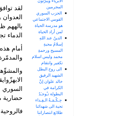
الأبرياء ويُبرّئون
المجرمين
لقد توافق
الحزب السوري
العدوان و
القومي الاجتماعي
هو مدرسة الحياة
بالههم ظا
لمن أراد الحياة
الدماء تجر
الدينُ عند اللهِ
إسلامُ محبةِ
أمام هذه 
المسيح ورحمةِ
محمد وليس اسلام
والمدمّرة
تكفير وانتقام
الى روح البطل
والمشوِّه
الشهيد الرفيق
الابهزّوا
خالد علوان إنَّ
الكرامة في
السوري ا
البطولة تـُوجـَدُ
حضارية مت
حِـكْـمَـةُ الـفِـداء
تحية الى شهدائنا
فالروحية 
طلائع انتصاراتنا