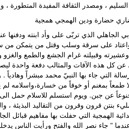
السليم ، ومصدر الثقافة المفيدة المتطورة ، وا
اري حضارة ودين الهمجي همجية
بي الجاهلي الذي تربّى على وأد ابنته ودفنها عن
 واعتاد على سرقة وسلب وقتل من يتمكن من س
وعشيرته وقبيلته غرام الجشع والطمع والغزو 
عن كل هذه الآفات والمثالب دفعة واحدة ليصبح ا
سالة التي جاء بها النبيّ محمد مبشراً وهادياً 
ا طمعاً بمغنم أو خوفاً من خسارة،واسلامه لم ي
وعاً عن جبن. ويوم استسلم للاسلام حمل الى ا
مليء بنتن قرون وقرون من التقاليد البذيئة ، و
دائية الهمجية التي حفلت بها مفاهيم قبائل الجا
دما " جاء نصر الله والفتح ورأيت الناس يدخلو