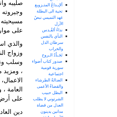
صليبه وا
ألإبـداعُ المتـزوبع
تحية الى البطلة
وجبروته ف
عهد التميمي نبضُ
مسيحيته ف
الأزل
على موارد
نداءُ ألقُـدس
النأي بالنفس
سرطان الذل
والذي است
والخراب
وزواج الن
تَجَـدُّدُ الـروح
صدور كتاب أضواء
وسلب ونه
سورية قومية
، ومزيد 
اجتماعية
الاعمال، 
العدالةُ الطرشاء
والقضاءُ الأعمى
العامة ، 
البطل حبيب
على أرض ا
الشرتوني لا يطلب
العدل من قضاة
دين العاد
مدانين يدينون