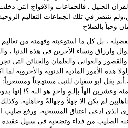
قرآن الجليل . فالجماعات والافواج التي دخلت
ن،ولم تنتصر في تلك الجماعات التعاليم الروحية
ن وحباً بالصلاح
فضيلة ، بل كل ما استوعبته وفهمته من تعاليم ا
وال وارزاق ونساء الآخرين في هذه الدنيا ، وال
لقصور والغواني والغلمان والجنائن التي تجري 
لا هذه الأمور المادية الدنوية والأخروية لما اكتر
.ألم يقل ابو سفيان للنبي مستهجناً ومستغرباً: 
ئة وعشرين الهاً بإلـهٍ واحدٍ هو الله ؟! إنها ب
اهليين لم يكن الا جهلاً وجهالةً وجاهلية. وكذل
ري الذي ادعى اعتناق المسيحية، ورفع صليب ا
 عنه الصليب من فداء وتضحية في سبيل عقيدة ال