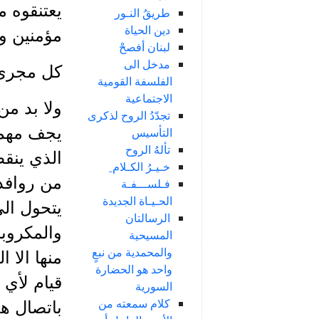
يعتنقوه م
طريقُ النـور
دين الحياة
مؤمنين وعيا
لبنان أفصحْ
مدخل الى
كل مجرى
الفلسفة القومية
الاجتماعية
ولا بد م
تجدّدُ الروح لذكرى
يجف مهما 
التأسيس
تألهُ الروح
الذي ينقط
خـيـرُ الكـلام ِ
من روافد 
فـلســـفـة
الحـيـاة الجديدة
يتحول الى
الرسالتان
والمكروبات
المسيحية
والمحمدية من نبعٍ
منها الا 
واحد هو الحضارة
قيام لأي 
السورية
كلام سمعته من
باتصال هذ