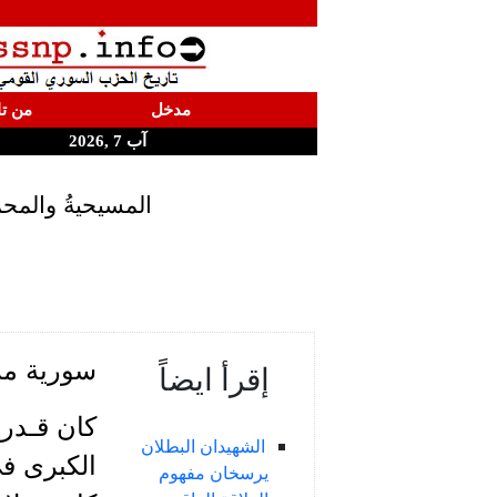
مدخل
من تا
آب 7 ,2026
المسيحيةُ والمحم
سورية مرك
إقرأ ايضاً
كان قـدرس
الشهيدان البطلان
الكبرى في
يرسخان مفهوم