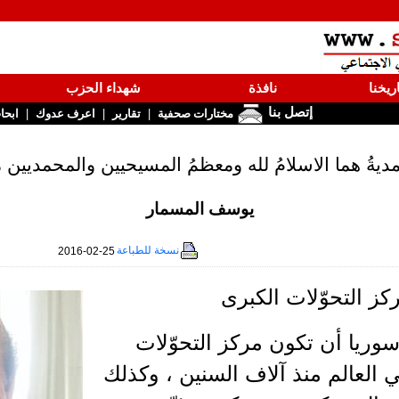
ريخنا
نافذة
شهداء الحزب
إتصل بنا
|
|
|
مختارات صحفية
تقارير
اعرف عدوك
ابحا
ديةُ هما الاسلامُ لله ومعظمُ المسيحيين والمحمديين
يوسف المسمار
نسخة للطباعة
2016-02-25
ز التحوّلات الكبرى
وريا أن تكون مركز التحوّلات
 العالم منذ آلاف السنين ، وكذلك