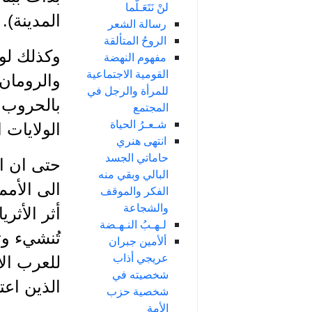
لنْ نَتَعَـلَّما
المدينة).
رسالة الشعر
الروحُ المتألقة
وكذلك لو
مفهوم النهضة
القومية الاجتماعية
والرومان 
للمرأة والرجل في
بالحروب ا
المجتمع
شـعـرُ الحياة
الولايات 
انتهى هنري
حاماتي الجسد
حتى ان ا
البالي وبقي منه
الى الأمم 
الفكر والموقف
والشجاعة
أثر الأثر
لـهـبُ النـهـضة
تُنشيء وت
ألأمين جبران
عريجي أذاب
للعرب الا
شخصيته في
الذين اعت
شخصية حزب
الأمة