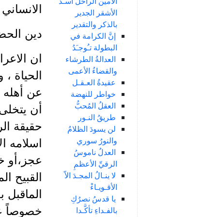
الأمين الراحل أسـد
الانساني 
الأشقر الجدير
بالذكر والتقدير
دين الحض
إنَّ الكرامة في
البطولة تـُوجـَدُ
ان الاعرا
العدالةُ الطرشاء
والقضاءُ الأعمى
الحياة ،
عقيدةُ العـقـل
عن أهله 
خواطر للنهضة
العقلُ المُحبُّ
أن يتخلى 
طريقُ النـور
حقيقة الر
لن يسودَ الظلامُ
والنورُ سوري
اسلامه ال
العدلُ ناموسُ
عجز،أو خن
الرقيِّ الأعظمِ
لا ينـالُ المجـدَ الاّ
القبيح ال
الأقـويـاءْ
الماقبل ب
يا قدسُ نصرُكِ
خصوصاً عن
بالفـداءِ تأكَّـدا