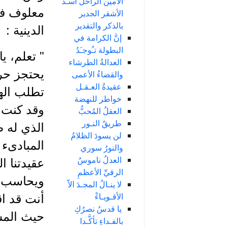
الأمين الراحل أسـد
الأشقر الجدير
بالذكر والتقدير
الدينية :
إنَّ الكرامة في
البطولة تـُوجـَدُ
" تعلم، يا
العدالةُ الطرشاء
يحتجز حري
والقضاءُ الأعمى
عقيدةُ العـقـل
تطلب الهي
خواطر للنهضة
وقد كنت ح
العقلُ المُحبُّ
طريقُ النـور
الذي له ص
لن يسودَ الظلامُ
المبادىء
والنورُ سوري
العدلُ ناموسُ
عقيدتنا ا
الرقيِّ الأعظمِ
ويحاسب وف
لا ينـالُ المجـدَ الاّ
الأقـويـاءْ
أنت قد ا
يا قدسُ نصرُكِ
حيث المسا
بالفـداءِ تأكَّـدا