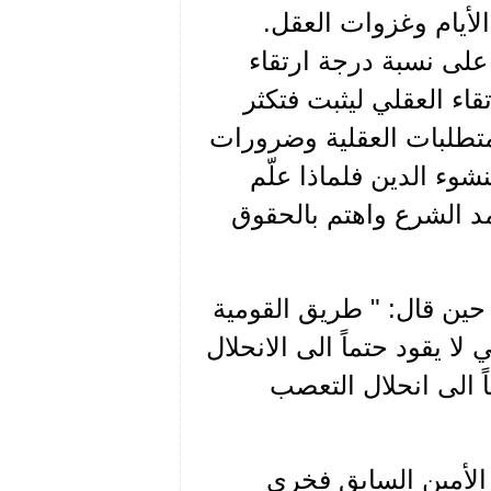
لأيام وغزوات العقل.
لى نسبة درجة ارتقاء
اء العقلي ليثبت فتكثر
لمتطلبات العقلية وضرورات
نشوء الدين فلماذا علّم
د الشرع واهتم بالحقوق
ين قال: " طريق القومية
ا يقود حتماً الى الانحلال
اً الى انحلال التعصب
 الأمين السابق فخري