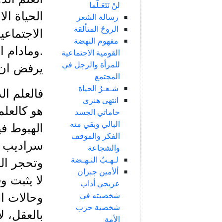
لنْ نَتَعَـلَّما
الحياة ال
رسالة الشعر
الروحُ المتألقة
الاجتماعي
مفهوم النهضة
.ومادام ا
القومية الاجتماعية
للمرأة والرجل في
يرفض ان ي
المجتمع
شـعـرُ الحياة
فالعلم ال
انتهى هنري
هو كالعلم
حاماتي الجسد
البالي وبقي منه
الهبوط في
الفكر والموقف
سراديب ال
والشجاعة
لـهـبُ النـهـضة
وتحجر الع
ألأمين جبران
لا يثبت و
عريجي أذاب
شخصيته في
وحالات ال
شخصية حزب
بالعقل، ل
الأمة