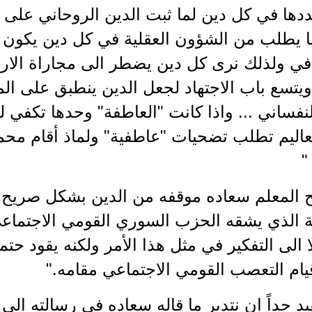
ها في كل دين لما ثبت الدين الروحاني على ا
ا يطلب من الشؤون العقلية في كل دين يكون ع
افي ولذلك نرى كل دين يضطر الى مجاراة الارتق
ويتسع باب الاجتهاد لجعل الدين ينطبق على ا
النفساني ... واذا كانت "العاطفة" وحدها تكفي ل
عاليم تطلب تضحيات "عاطفية" ولماذ أقام محم
"
 المعلم سعاده موقفه من الدين بشكل صريح ح
ة الذي يشقه الحزب السوري القومي الاجتماعي ل
ا الى التفكير في مثل هذا الأمر ولكنه يقود حتم
يام التعصب القومي الاجتماعي مقامه."
د جداً ان نتدبر ما قاله سعاده في رسالته الى