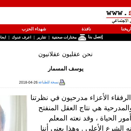
ريخنا
نافذة
شهداء الحزب
إتصل بنا
|
|
|
مختارات صحفية
تقارير
اعرف عدوك
ابحا
نحن عقليون عقلانيون
يوسف المسمار
نسخة للطباعة
2018-04-26
الرفقاء الأعزاء مدرحيون في نظرتنا
والمدرحية هي نتاج العقل المنفتح
ور الحياة ، وقد نعته المعلم
ه الشرع الأعلى . وهذا يعني أننا