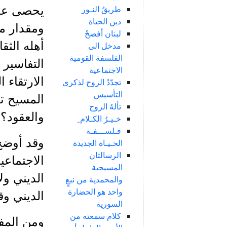
طريقُ النـور
يحصى عدد
دين الحياة
ومقدار م
لبنان أفصحْ
أهله الثق
مدخل الى
الفلسفة القومية
التفاسير 
الاجتماعية
الارتقاء 
تجدّدُ الروح لذكرى
التأسيس
المسيح ت
تألهُ الروح
والعقود؟ 
خـيـرُ الكـلام ِ
فـلســـفـة
وقد أوضح
الحـيـاة الجديدة
الرسالتان
الاجتماعي
المسيحية
الديني ول
والمحمدية من نبعٍ
واحد هو الحضارة
الديني وق
السورية
كلام سمعته من
ومن المفي