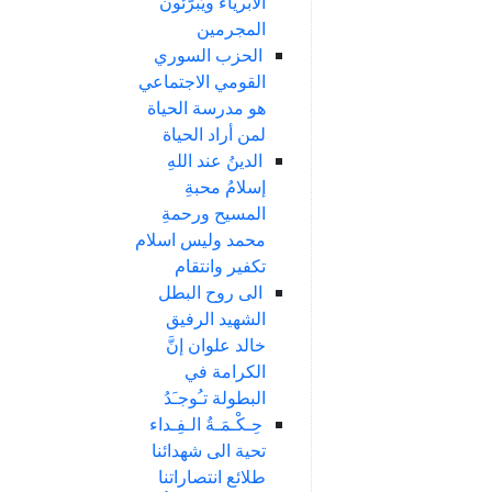
الأبرياء ويُبرّئون
المجرمين
الحزب السوري
القومي الاجتماعي
هو مدرسة الحياة
لمن أراد الحياة
الدينُ عند اللهِ
إسلامُ محبةِ
المسيح ورحمةِ
محمد وليس اسلام
تكفير وانتقام
الى روح البطل
الشهيد الرفيق
خالد علوان إنَّ
الكرامة في
البطولة تـُوجـَدُ
حِـكْـمَـةُ الـفِـداء
تحية الى شهدائنا
طلائع انتصاراتنا