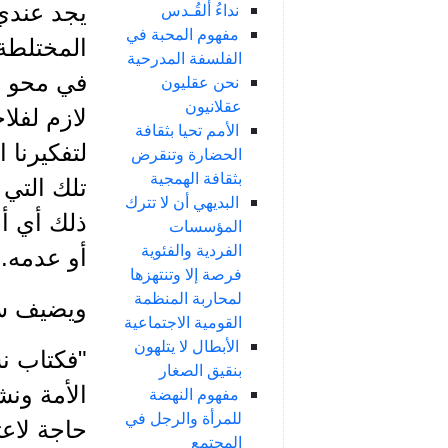
نداءُ ألقُـدس
يجد عندي
مفهوم المحبة في
المختلطة
الفلسفة المدرحية
في محو ال
نحن عقليون
عقلانيون
لازم لفلا
الأمم تحيا بثقافة
لتفكيرنا 
الحضارة وتنقرض
بثقافة الهمجية
تلك التي 
البديهي أن لا تترك
ذلك أي أم
المؤسسات
الفردية والفئوية
أو عدمه..
فرصة إلا وتنتهزها
لمحاربة المنظمة
ويضيف سع
القومية الاجتماعية
الأبطال لا يتلهون
"فكتاب نش
بنقيق الصغار
الأمة ونش
مفهوم النهضة
للمرأة والرجل في
حاجة لاعت
المجتمع