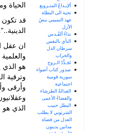
الحياة وما
ألإبـداعُ المتـزوبع
تحية الى البطلة
قد تكون أ
عهد التميمي نبضُ
الأزل
الدينية..".
نداءُ ألقُـدس
النأي بالنفس
ان عقل ال
سرطان الذل
والخراب
والعلمية 
تَجَـدُّدُ الـروح
هو الذي ي
صدور كتاب أضواء
وترقية ال
سورية قومية
اجتماعية
وأرقى وأ
العدالةُ الطرشاء
وعقلانيون
والقضاءُ الأعمى
البطل حبيب
الذي هو ه
الشرتوني لا يطلب
العدل من قضاة
مدانين يدينون