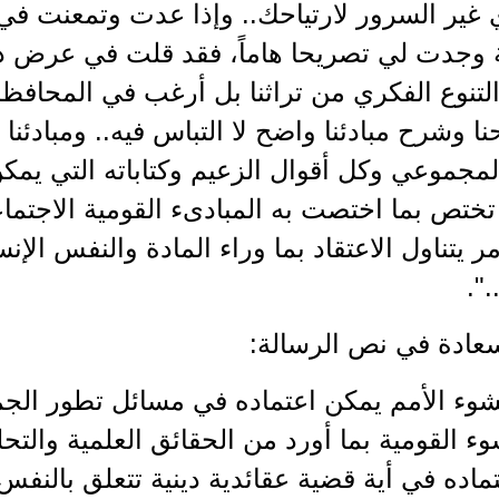
 غير السرور لارتياحك.. وإذا عدت وتمعنت ف
 وجدت لي تصريحا هاماً، فقد قلت في عرض دف
تنوع الفكري من تراثنا بل أرغب في المحافظة ع
حنا وشرح مبادئنا واضح لا التباس فيه.. ومبادئن
المجموعي وكل أقوال الزعيم وكتاباته التي يم
تختص بما اختصت به المبادىء القومية الاجتم
ر يتناول الاعتقاد بما وراء المادة والنفس الإن
.".
ادة في نص الرسالة:
وء الأمم يمكن اعتماده في مسائل تطور الجما
وء القومية بما أورد من الحقائق العلمية والتحلي
ماده في أية قضية عقائدية دينية تتعلق بالنفس 