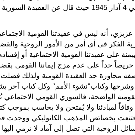
معلوف في 4 آذار 1945 حيث قال عن العقيدة ا
 عزيزي، أنه ليس في عقيدتنا القومية الاجتماعية 
ة الفكر في أي أمر من الأمور الروحية والقضا
منة على عقيدتنا القومية الاجتماعية أو إفسادها
ريصاً جداً على عدم مزج إيماننا القومي بقضاي
فة مجاوزة حد العقيدة القومية ولذلك فصلت ب
 وشرحها وكتاب"نشوء الأمم" وكل كتاب آخر 
لقومية الواضحة، فالسوري القومي الاجتماعي 
اقاً لمبادئنا ولا يُمتحن ولا يحاسب بموجب كت
قتنعت بخصائص المذهب الكاثوليكي ووجدت في ذ
ئل الروحية التي تصل إلى آماد لا ترمي إليها ا