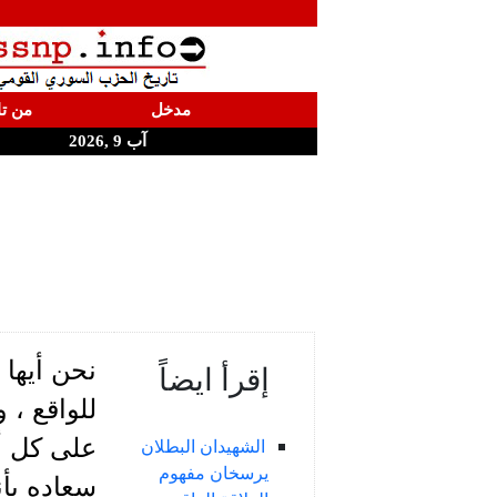
مدخل
من تا
آب 9 ,2026
نحن أيها 
إقرأ ايضاً
للواقع ، 
على كل أم
الشهيدان البطلان
يرسخان مفهوم
سعاده بأن