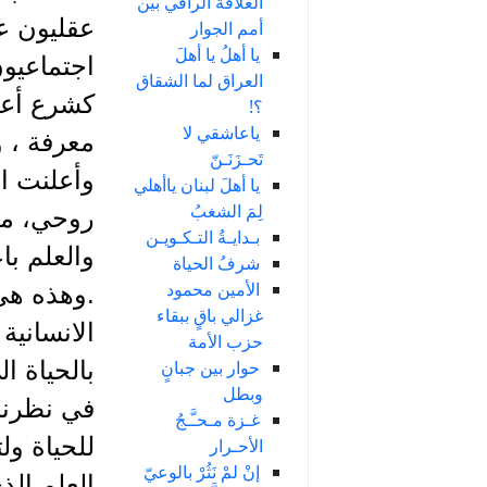
العلاقة الراقي بين
عقليون ع
أمم الجوار
يا أهلُ يا أهلَ
اجتماعيون
العراق لما الشقاق
كشرع أعلى
؟!
ياعاشقي لا
معرفة ، و
تَحـزَنَـنّ
وأعلنت ان
يا أهلَ لبنان ياأهلي
لِمَ الشغبُ
روحي، مد
بـدايـةُ التـكـويـن
والعلم با
شرفُ الحياة
الأمين محمود
.وهذه هي 
غزالي باقٍ ببقاء
الانسانية
حزب الأمة
حوار بين جبانٍ
بالحياة ا
وبطل
في نظرنا 
غـزة مـحـَّـجُ
للحياة ول
الأحـرار
إنْ لمْ نَثُرْ بالوعيّ
العلم الذ