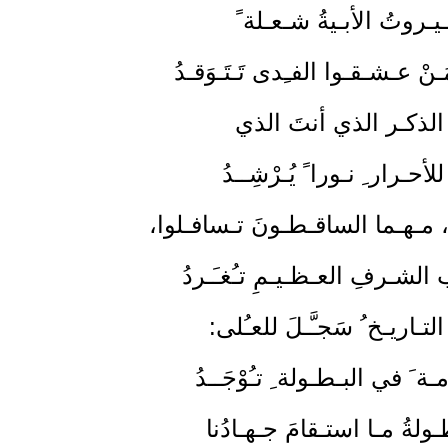
يـروتُ الأبـيةُ شـعـلة ً
َـنْ عـشـقـوا الفـِدى تَـتَـوَقـدُ
َ الذكـر الذي أنتَ الذي
أحـرار ِ نـورا ً يُـرْشِــدُ
 مـهـما الساقـطـونَ تـسافـلوا،
 الشـرفِ العـظـيـمِ تـُغـَـردُ
التـاريـخ ُ سَجـَّـلَ للعـُلى:
ـة َ في البـطـولة ِ تـُوْجَــدُ
ـولةُ مـا استـقامَ جـهـادُنا