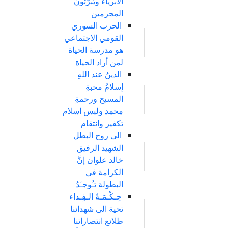
الأبرياء ويُبرّئون
المجرمين
الحزب السوري
القومي الاجتماعي
هو مدرسة الحياة
لمن أراد الحياة
الدينُ عند اللهِ
إسلامُ محبةِ
المسيح ورحمةِ
محمد وليس اسلام
تكفير وانتقام
الى روح البطل
الشهيد الرفيق
خالد علوان إنَّ
الكرامة في
البطولة تـُوجـَدُ
حِـكْـمَـةُ الـفِـداء
تحية الى شهدائنا
طلائع انتصاراتنا