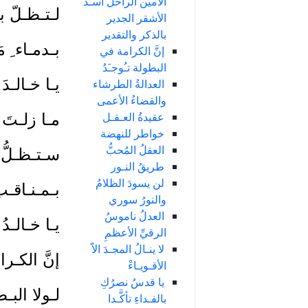
الأمين الراحل أسـد
لـتـظـلّ بـ
الأشقر الجدير
بالذكر والتقدير
بـدمـاء ِ م
إنَّ الكرامة في
البطولة تـُوجـَدُ
يـا خـالـد
العدالةُ الطرشاء
والقضاءُ الأعمى
عقيدةُ العـقـل
مـا زلـتَ لل
خواطر للنهضة
العقلُ المُحبُّ
سـتـظـلُّ،
طريقُ النـور
لن يسودَ الظلامُ
بـمـنـاقـب
والنورُ سوري
العدلُ ناموسُ
يـا خـالـدُ 
الرقيِّ الأعظمِ
لا ينـالُ المجـدَ الاّ
إنَّ الكـرام
الأقـويـاءْ
يا قدسُ نصرُكِ
لـولا البـط
بالفـداءِ تأكَّـدا