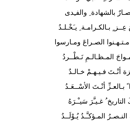
تـصـارٌ بالشهادة ِ والفـِدى
عِــز ٍ بـالكـرامـة ِ يـَخْـلـدُ
امـتـهـنوا الصـراعَ ومـارسوا
ـواجَ المـظـالـمِ نَـطْــردُ
زة أنْـتَ فـيـهـمْ خـالـدٌ
 بـالعـزِّ أنْـتَ الأسْــعَـدُ
التاريخ ُ غـيـَّرَ سَيـْـرَهُ
لنـصـرُ المـؤكـَّـدُ يُـوْلَــدُ