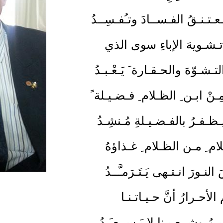
عـتـنـقُ الفـســادَ وتـُفـسِــدُ
 تـشـويهَ الإباءِ سوى الذي
ـشـوّهَ والحـقـارة َ يَـعْـبـدُ
ـنْ ابـن ِ الظـلام ِ فـضـيـلة ً
ظـفـرُ بالفـضـيـلةِ مُـنشِـدُ
لام ِ مـن الظـلام ِ غـذاؤهُ
نـورَ انـتـهى يَـتَـرَمـَّــدُ
الأحـرارُ أنَّ حـيـاتـنـا
ـمُ وشــعـبـنا لا يَـســعـَـدُ