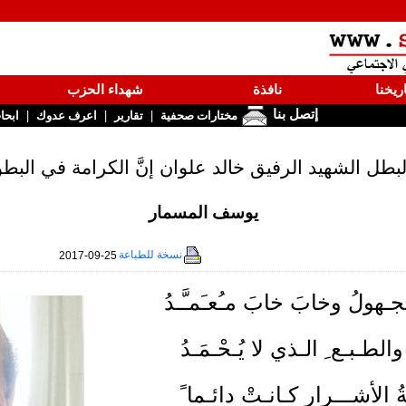
ريخنا
نافذة
شهداء الحزب
إتصل بنا
|
|
|
مختارات صحفية
تقارير
اعرف عدوك
ابحا
بطل الشهيد الرفيق خالد علوان إنَّ الكرامة في البطولة 
يوسف المسمار
نسخة للطباعة
2017-09-25
ولُ وخابَ خابَ مـُعـَمـَّـدُ
والطـبـع ِ الـذي لا يُـحْـمَـدُ
 الأشـــرارِ كـانـتْ دائـما ً