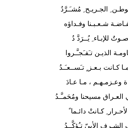
وطـن ِ الجـريـح ِ مُشـَـرَّدُ
ـفـاضـة شـعـبـنا وفـداؤه
وتٌ للإبـاء ِ يُــرَدَّ دُ
اومـة الذيـن تـَفـَجـَّـروا
 كـانت بـعـز ٍ تـَســعـَـدُ
اة وعـزمـهـم ، مـا عـادَ
 العـراق مسيحنا ومُحَمـَّـدُ
لأحـرار ِ كـانتْ دائـما ً
لشـرفِ الأبيّ تـُؤكَّــدُ