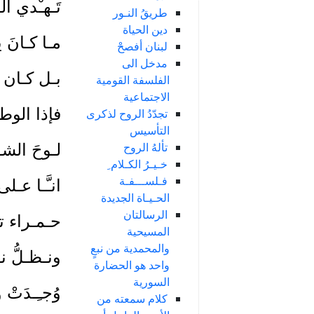
تَـهـْدي الـ
طريقُ النـور
دين الحياة
مـا كـانَ ي
لبنان أفصحْ
مدخل الى
بـل كـان للن
الفلسفة القومية
الاجتماعية
فإذا الوطـا
تجدّدُ الروح لذكرى
التأسيس
تألهُ الروح
لـوحَ الشــ
خـيـرُ الكـلام ِ
فـلســـفـة
انـَّـا عـل
الحـيـاة الجديدة
الرسالتان
حـمـراء تـق
المسيحية
والمحمدية من نبعٍ
ونـظـلُّ نـق
واحد هو الحضارة
السورية
وُجـِـدَتْ و
كلام سمعته من