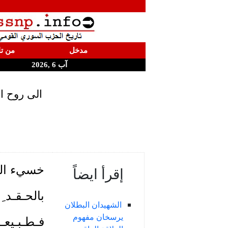
مدخل
من تا
آب 6 ,2026
الى روح ال
خسيء الجـه
إقرأ ايضاً
بالحـقـد ِ 
الشهيدان البطلان
يرسخان مفهوم
فـطـبـيعـةُ