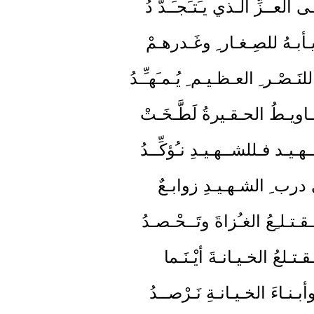
ى العــزِّ الـذي يـَتـَجـَـدَّ دُ
ـأبـهُ للصِـغـار ِ وغَـدرهـمْ
َـصْـر ِ العـظـيـم ِ يُـمـَهـِّـدُ
ويـطُ الحـقـيرةُ لَطَّـخَـتْ
هـيـد فـللشــهـيـدِ نـُؤكِّــدُ
ى درب ِ الشـهـيـدِ زوابـعٌ
ـتـلـِعُ الغـُزاةَ وتَــحْـصـدُ
ـتـلعُ الخـيـانـةَ أيْـنَـما
أبـنـاءَ الخـيـانـةِ نَـرْصــدُ