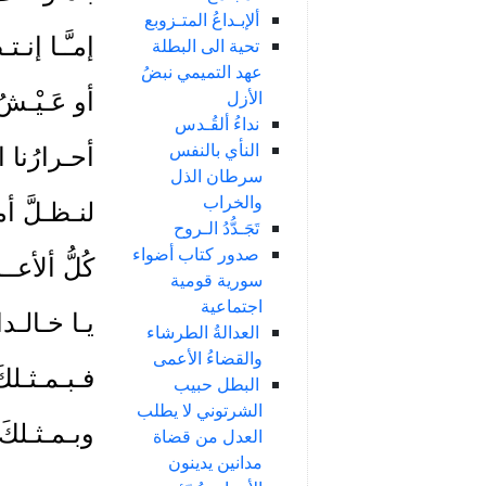
ألإبـداعُ المتـزوبع
إمـَّـا إنـ
تحية الى البطلة
عهد التميمي نبضُ
الأزل
أو عَـيْـشُ 
نداءُ ألقُـدس
النأي بالنفس
أحـرارُنا 
سرطان الذل
والخراب
لنـظـلَّ أم
تَجَـدُّدُ الـروح
صدور كتاب أضواء
كُلُّ ألأعــ
سورية قومية
اجتماعية
يـا خـالـدا ً
العدالةُ الطرشاء
والقضاءُ الأعمى
فـبـمـثـلكَ 
البطل حبيب
الشرتوني لا يطلب
وبـمـثـلكَ ا
العدل من قضاة
مدانين يدينون