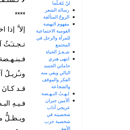
لنْ نَتَعَـلَّما
رسالة الشعر
****
الروحُ المتألقة
مفهوم النهضة
إلا َّ إذا ا
القومية الاجتماعية
للمرأة والرجل في
تـجـتـَثُ آ
المجتمع
شـعـرُ الحياة
فـبنـهـضة ٍ
انتهى هنري
حاماتي الجسد
البالي وبقي منه
ونـُزيـلُ آثـ
الفكر والموقف
والشجاعة
قـد كـانَ خ
لـهـبُ النـهـضة
ألأمين جبران
فـيـهِ البـط
عريجي أذاب
شخصيته في
ويـظـلُّ مـ
شخصية حزب
الأمة