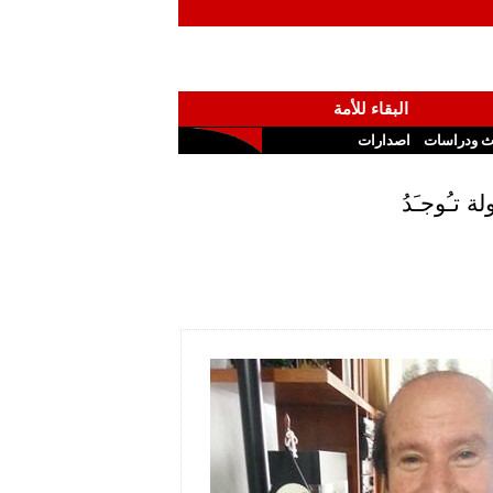
البقاء للأمة
ث ودراسات
اصدارات
تـُوجـَدُ