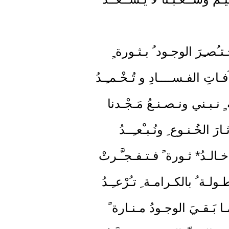
خـتـُصـِرَ الوجـود ُ بـثـورة ٍ
فـاتِ الفـســــادِ و تُـخْـمـِـدُ
 نـبـني ونـصـنـعُ مَـجْـدنا
ارَ الخُـنـوع ِ ونُـبـْعـِــدُ
ـالـدُ* ثـورة ً فـتـفـجـَّـرتْ
ـولـة ُ بالكـرامـة ِ تـُرْعـِـدُ
ا بَـقـيَ الوجـودُ مـنـارة ً