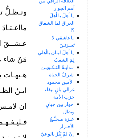
العلاقة الراقي بين
أمم الجوار
وتـظـلُّ تـ
يا أهلُ يا أهلَ
العراق لما الشقاق
مااعـتـادَ
؟!
ياعاشقي لا
عـشــقَ الت
تَحـزَنَـنّ
يا أهلَ لبنان ياأهلي
مَنْ شاء مِ
لِمَ الشغبُ
بـدايـةُ التـكـويـن
هـيهـات يـ
شرفُ الحياة
الأمين محمود
غزالي باقٍ ببقاء
ابـنُ الظـ
حزب الأمة
حوار بين جبانٍ
ان لامـسَ ال
وبطل
غـزة مـحـَّـجُ
فـليـفـهـم 
الأحـرار
إنْ لمْ نَثُرْ بالوعيّ
لا تـستـقـي