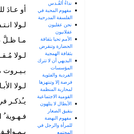
نداءُ ألقُـدس
أو عـادَ لل
مفهوم المحبة في
الفلسفة المدرحية
لـولا انـت
نحن عقليون
عقلانيون
الأمم تحيا بثقافة
مـا ظـلَّ صـ
الحضارة وتنقرض
بثقافة الهمجية
لـولا مُـقـ
البديهي أن لا تترك
المؤسسات
بـيـروت مـا
الفردية والفئوية
فرصة إلا وتنتهزها
لـولا الأبـ
لمحاربة المنظمة
القومية الاجتماعية
يـُذكـر في
الأبطال لا يتلهون
بنقيق الصغار
فـهـوية ُ ا
مفهوم النهضة
للمرأة والرجل في
بـمـواقـف ا
المجتمع