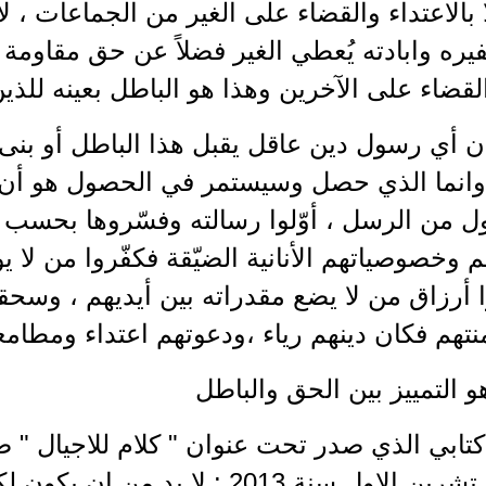
 بالاعتداء والقضاء على الغير من الجماعات ، 
فيره وابادته يُعطي الغير فضلاً عن حق مقاومة ا
لقضاء على الآخرين وهذا هو الباطل بعينه للذي
أن أي رسول دين عاقل يقبل هذا الباطل أو بنى
 وانما الذي حصل وسيستمر في الحصول هو أن 
ل من الرسل ، أوّلوا رسالته وفسّروها بحسب 
وخصوصياتهم الأنانية الضيّقة فكفّروا من لا ي
 أرزاق من لا يضع مقدراته بين أيديهم ، وسحقو
هم فكان دينهم رياء ،ودعوتهم اعتداء ومطامعهم
 التمييز بين الحق والباطل
ابي الذي صدر تحت عنوان " كلام للاجيال " صد
الاول من تشرين الاول سنة 2013 : لا 