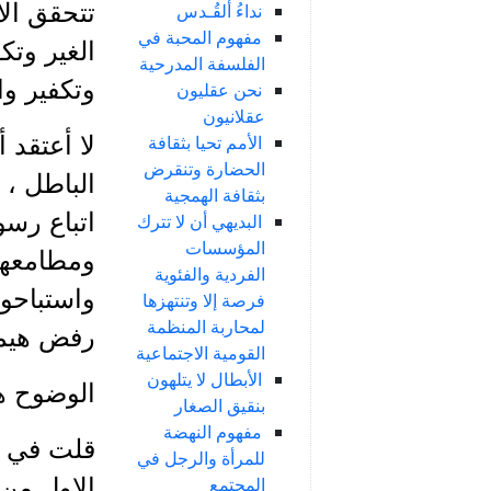
تتحقق الا
نداءُ ألقُـدس
مفهوم المحبة في
الغير وتك
الفلسفة المدرحية
وتكفير وا
نحن عقليون
عقلانيون
الأمم تحيا بثقافة
لا أعتقد 
الحضارة وتنقرض
الباطل ،
بثقافة الهمجية
اتباع رسو
البديهي أن لا تترك
المؤسسات
ومطامعهم 
الفردية والفئوية
واستباحوا
فرصة إلا وتنتهزها
لمحاربة المنظمة
رفض هيمنت
القومية الاجتماعية
الأبطال لا يتلهون
الوضوح هو
بنقيق الصغار
مفهوم النهضة
قلت في كت
للمرأة والرجل في
المجتمع