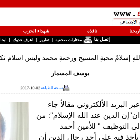
ريخنا
نافذة
شهداء الحزب
إتصل بنا
|
|
|
مختارات صحفية
تقارير
اعرف عدوك
ابحا
اللهِ إسلامُ محبةِ المسيح ورحمةِ محمد وليس اسلام تكف
يوسف المسمار
نسخة للطباعة
2017-10-02
ر البريد الألكتروني مقالاً جاء
"إن الدين عند الله الإسلام": من
لى التوظيف " للأمين أحمد
أخذ فيه على أحد رجال الدين أن