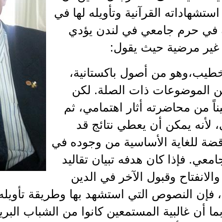
ستشهاداته القرآنية وتأويله لها في
في حرم جامعي في لندن يؤدي
 غير مرضية حيث يقول:
لخطيب،وهو من أصول باكستانية،
 الموضوعات ذات الصلة. لكن
ناً من محاضرته أثار اهتمامي، ثم
 لأنه يمكن أن يعطي نتائج قد
قضة للغاية الأساسية من وجوده في
امعي. فإذا كان هدفه تبيان تقاليد
الانفتاح وقبول الآخر في الدين
 فإن النصوص التي استشهد بها وطريقة تأويله 
وبما أن غالبية المستمعين كانوا من الشباب الب