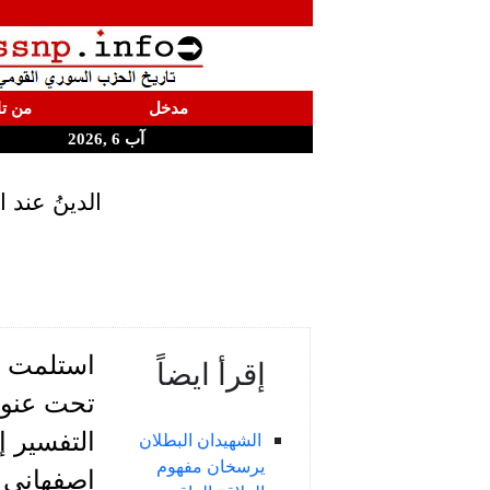
مدخل
من تا
آب 6 ,2026
الدينُ عند 
استلمت عب
إقرأ ايضاً
تحت عنوان
التفسير إ
الشهيدان البطلان
يرسخان مفهوم
اصفهاني ي