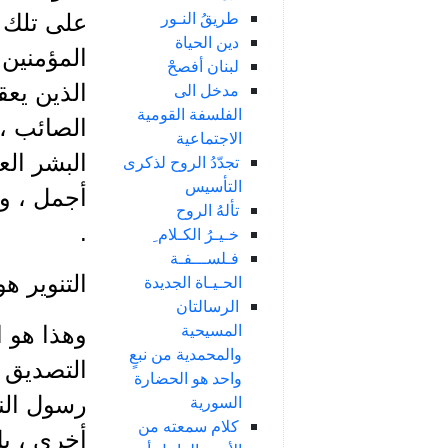
طريقُ النـور
على تلك ا
دين الحياة
المؤمنين 
لبنان أفصحْ
مدخل الى
الذين يعق
الفلسفة القومية
الصائب ، 
الاجتماعية
البشر الع
تجدّدُ الروح لذكرى
التأسيس
أجمل ، و
تألهُ الروح
.
خـيـرُ الكـلام ِ
فـلســـفـة
التنوير ه
الحـيـاة الجديدة
الرسالتان
المسيحية
وهذا هو ا
والمحمدية من نبعٍ
التصديق أ
واحد هو الحضارة
السورية
رسول الن
كلام سمعته من
أخرى ، بل