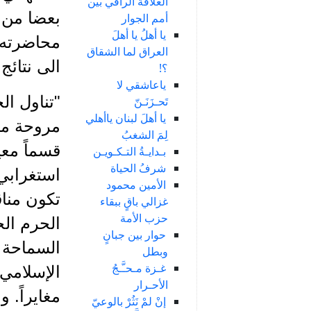
العلاقة الراقي بين
بعضا من ا
أمم الجوار
يا أهلُ يا أهلَ
محاضرته 
العراق لما الشقاق
الى نتائج
؟!
ياعاشقي لا
"تناول ا
تَحـزَنَـنّ
يا أهلَ لبنان ياأهلي
مروحة من
لِمَ الشغبُ
قسماً معي
بـدايـةُ التـكـويـن
شرفُ الحياة
استغرابي،
الأمين محمود
تكون منا
غزالي باقٍ ببقاء
حزب الأمة
الحرم الج
حوار بين جبانٍ
السماحة و
وبطل
غـزة مـحـَّـجُ
الإسلامي،
الأحـرار
مغايراً. 
إنْ لمْ نَثُرْ بالوعيّ