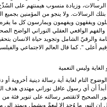
لرسالات، وزيادة منسوب هيمنتهم على السُذّج
بتلك الرسالات. ولا ينجو من المؤمنين بجميع ال
لون ويفقهون ويفهمون ويمارسون كل ما يقره ا
والفهم الواقعي العقلي النوراني الواضح الصح
امة والرقيّ الشامل وتجويد حياة الانسان بتحقي
قيم أعلى ". كما قال العالم الاجتماعي والفي
و الغاية وليس التعمية
لوضوح التام لغاية أية رسالة دينية أخروية أو د
بداً أن أي رسول عاقل نوراني مهتدي هدف الى 
ور الصحيح لاتقتصر رسالته على تنوير فئة من
 ان النور ما وُجد الا ليعمَّ ويشمل ويمتد الى م