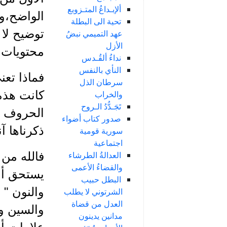
ألإبـداعُ المتـزوبع
الواضح،و
تحية الى البطلة
توضيح لا 
عهد التميمي نبضُ
الأزل
محتويات م
نداءُ ألقُـدس
النأي بالنفس
فماذا تعن
سرطان الذل
كانت هذه
والخراب
تَجَـدُّدُ الـروح
الحروف فل
صدور كتاب أضواء
ذكرناها آ
سورية قومية
اجتماعية
العدالةُ الطرشاء
فالله من 
والقضاءُ الأعمى
يستحق أن 
البطل حبيب
والنون " 
الشرتوني لا يطلب
العدل من قضاة
والسين وا
مدانين يدينون