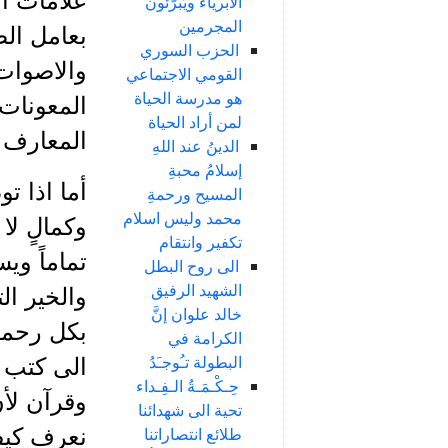
علامات أو
الأبرياء ويُبرّئون
المجرمين
بعامل ال
الحزب السوري
والاصوات
القومي الاجتماعي
هو مدرسة الحياة
المعونات
لمن أراد الحياة
المعارف و
الدينُ عند اللهِ
إسلامُ محبةِ
أما اذا تو
المسيح ورحمةِ
محمد وليس اسلام
وكمالٍ لا
تكفير وانتقام
تماماً وي
الى روح البطل
الشهيد الرفيق
والخير ال
خالد علوان إنَّ
بكل رحمة 
الكرامة في
البطولة تـُوجـَدُ
الى كتب و
حِـكْـمَـةُ الـفِـداء
وقرآن لأن
تحية الى شهدائنا
طلائع انتصاراتنا
نعرف كيفي