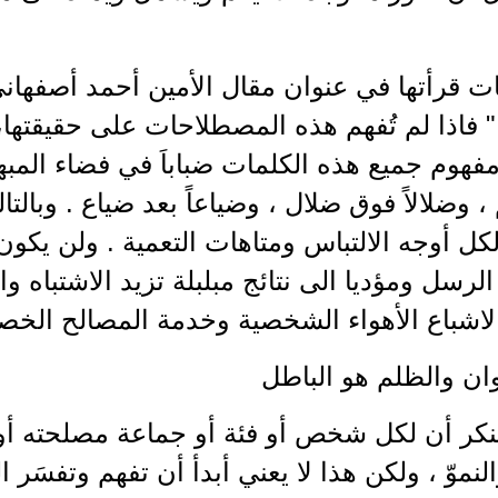
ت قرأتها في عنوان مقال الأمين أحمد أصفهاني ه
" فاذا لم تُفهم هذه المصطلاحات على حقيقتها، 
هوم جميع هذه الكلمات ضباباَ في فضاء المبهم ل
 وضلالاً فوق ضلال ، وضياعاً بعد ضياع . وبالتا
اً لكل أوجه الالتباس ومتاهات التعمية . ولن يكون
لرسل ومؤديا الى نتائج مبلبلة تزيد الاشتباه 
 لاشباع الأهواء الشخصية وخدمة المصالح الخص
ان والظلم هو الباطل
ننكر أن لكل شخص أو فئة أو جماعة مصلحته أو
لنموّ ، ولكن هذا لا يعني أبدأ أن تفهم وتفسَر ال