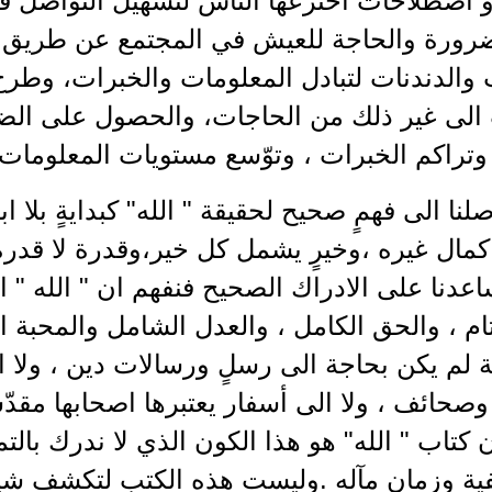
 اصطلاحات اخترعها الناس لتسهيل التواصل فيم
ضرورة والحاجة للعيش في المجتمع عن طريق 
 والدندنات لتبادل المعلومات والخبرات، وط
 الى غير ذلك من الحاجات، والحصول على الضر
تراكم الخبرات ، وتوّسع مستويات المعلومات 
صلنا الى فهمٍ صحيح لحقيقة " الله" كبدايةٍ بلا ابتدا
 كمال غيره ،وخيرٍ يشمل كل خير،وقدرة لا قدرة
ساعدنا على الادراك الصحيح فنفهم ان " الله " 
تام ، والحق الكامل ، والعدل الشامل والمحبة 
لم يكن بحاجة الى رسلٍ ورسالات دين ، ولا ال
صحائف ، ولا الى أسفار يعتبرها اصحابها مقدّس
 كتاب " الله" هو هذا الكون الذي لا ندرك بالتم
ة وزمان مآله .وليست هذه الكتب لتكشف شيئاً