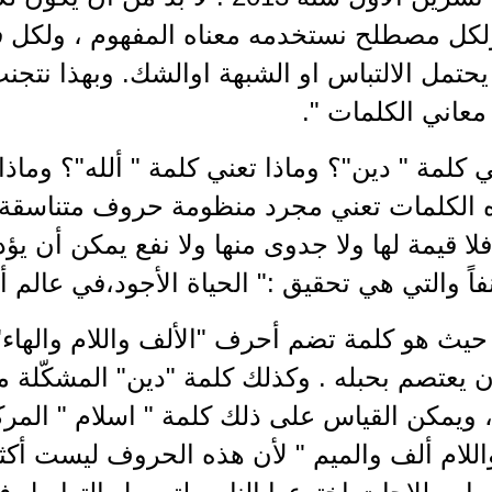
لكل مصطلح نستخدمه معناه المفهوم ، ولكل ف
يحتمل الالتباس او الشبهة اوالشك. وبهذا نتجن
عاني الكلمات ".
ي كلمة " دين"؟ وماذا تعني كلمة " ألله"؟ وماذا
 الكلمات تعني مجرد منظومة حروف متناسقة أ
ا قيمة لها ولا جدوى منها ولا نفع يمكن أن يؤد
نفاً والتي هي تحقيق :" الحياة الأجود،في عالم 
حيث هو كلمة تضم أحرف "الألف واللام والهاء" لا 
يعتصم بحبله . وكذلك كلمة "دين" المشكّلة من
، ويمكن القياس على ذلك كلمة " اسلام " المر
للام ألف والميم " لأن هذه الحروف ليست أكث