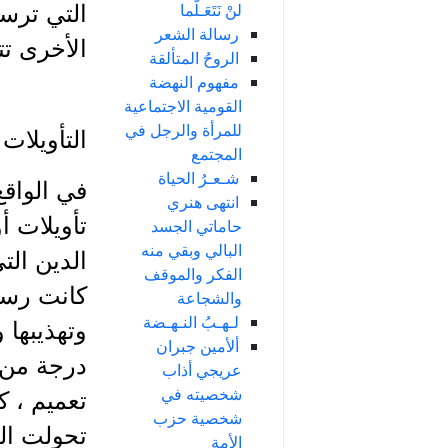
لنْ نَتَعَـلَّما
التي ترسخ
رسالة الشعر
الأخرى تت
الروحُ المتألقة
مفهوم النهضة
القومية الاجتماعية
للمرأة والرجل في
التأويلات
المجتمع
شـعـرُ الحياة
في الواق
انتهى هنري
تأويلات أ
حاماتي الجسد
البالي وبقي منه
الدين الت
الفكر والموقف
كانت رسال
والشجاعة
لـهـبُ النـهـضة
وتهذيبها 
ألأمين جبران
درجة من ا
عريجي أذاب
شخصيته في
تعميم ، 
شخصية حزب
تحولت ال
الأمة