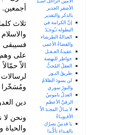
الأمين الراحل أسـد
أجمعين.
الأشقر الجدير
بالذكر والتقدير
إنَّ الكرامة في
ثلاث كلما
البطولة تـُوجـَدُ
والاسلام 
العدالةُ الطرشاء
فسيبقى مف
والقضاءُ الأعمى
عقيدةُ العـقـل
على وهم ،
خواطر للنهضة
الاّ حمّال
العقلُ المُحبُّ
طريقُ النـور
لرسالات ا
لن يسودَ الظلامُ
ومُسَخّرا
والنورُ سوري
العدلُ ناموسُ
دين العدو
الرقيِّ الأعظمِ
لا ينـالُ المجـدَ الاّ
الأقـويـاءْ
ونحن لا 
يا قدسُ نصرُكِ
والحياة وا
بالفـداءِ تأكَّـدا