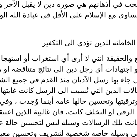
ت في أذهانهم هي صورة دين لا يقبل الآخر ولا
ساوى مع الإسلام على الأقل في عبادة الله الوا
 الخاطئة للدين تؤدي الى التكفير
ع والحقيقة انني لا أرى أي استغراب أو استه
و اجتهادات أي رجل دين الى نتائج متناقضة او 
ي جاء بها رسل الآديان منذ القدم في جميع ال
ات الدين التي نُسبت الى الرسل كانت غايتها
وترقيتها وتحسين حالها عامة أينما وُجدت ، و
لرقي او التخلف كانت، فان غالبية الذين اعتنق
كانت تلك الرسالات وسيلة ليس لتحسين حالة عا
ى وسيلة خاصة شخصية لتشريف وتحسين معيشة 