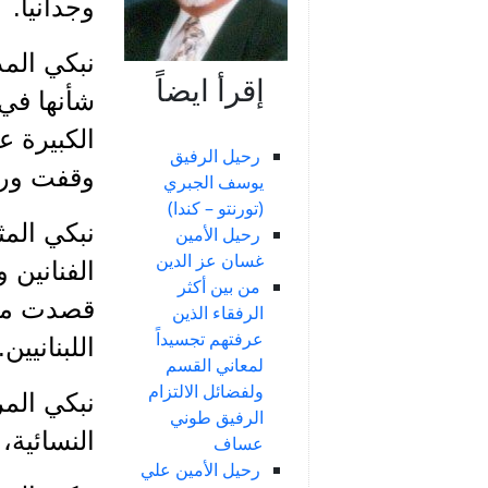
وجدانياً.
نبكي المذ
إقرأ ايضاً
شأنها في
الكبيرة ع
رحيل الرفيق
وقفت ورا
يوسف الجبري
(تورنتو – كندا)
نبكي المث
رحيل الأمين
غسان عز الدين
الفنانين 
من بين أكثر
قصدت منز
الرفقاء الذين
عرفتهم تجسيداً
اللبنانيين.
لمعاني القسم
ولفضائل الالتزام
نبكي الم
الرفيق طوني
النسائية، مشاركةً ف
عساف
رحيل الأمين علي