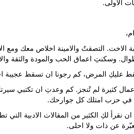
ات الاولى.
م،
بة الاخت. التصقتُ والامينة اخلاص معك ومع ال
ل. وسكنتِ اعماق الحب والمودة والثقة والار
ط عليكِ المرض، كم رجونا ان تسقط عجيبة ا
عمال كثيرة لم تُنجز. كم وعدتِ ان تكتبي سيرت
ة في حزب امتلك كل جوارحك.
 ان نقرأ لكِ الكثير من المقالات الادبية التي ت
بّرة عن ذات ولا احلى.