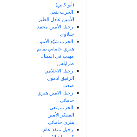
(أبو كابي)
الحزب ينعى
الأمين عادل الطبر
رحيل الأمين محمد
جبلاوي
الحزب شيّع الأمين
هنري حاماتي بمأتم
مهيب في المينا ـ
طرابلس
رحيل الاعلامي
الرفيق ادمون
صعب
رحيل الامين هنري
حاماتي
الحزب ينعى
المفكر الأمين
هنري حاماتي
رحيل منفذ عام
كسروان الامين د.