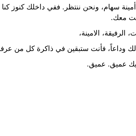
أمينة سهام، ونحن ننتظر. ففي داخلك كنوز كنا 
لت معك.
ت، الرفيقة، الامينة،
ك وداعاً، فأنت ستبقين في ذاكرة كل من عرفك
ك عميق. عميق.