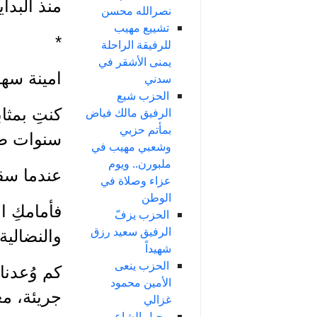
منذ البداي
نصرالله محسن
تشييع مهيب
*
للرفيقة الراحلة
يمنى الأشقر في
امينة سها
سدني
الحزب شيع
كنتِ بمثا
الرفيق مالك فياض
بمأتم حزبي
سنوات طوا
وشعبي مهيب في
ملبورن.. ويوم
عندما سق
عزاء وصلاة في
الوطن
فأمامكِ ا
الحزب يزفّ
الرفيق سعيد رزق
والنضالي
شهيداً
الحزب ينعى
كم وُعدنا
الأمين محمود
جريئة، مع
غزالي
رحيل الشاعر