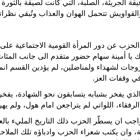
يقة الجريئة، الصلبة، التي كانت لصيقة بالثورة ا
القواويش تتحمل الهوان والعذاب وتُبقي نظراته
الحزب عن دور المرأة القومية الاجتماعية عل
 يا أمينة سهام حضور متقدم الى جانب المئا
جات لشهداء ولمناضلين، لم يؤدين القسم انما
ي وقفات العز.
ذي يفخر بشبابه يتسابقون نحو الشهادة، يفخر 
رفقاء، اللواتي لم يتراجعن امام هول، ولم يه
جب ان يسطّر الحزب ذلك التاريخ المليء بالعز
ة، وان يكتب شعراء الحزب وادباؤه تلك الملاحم 