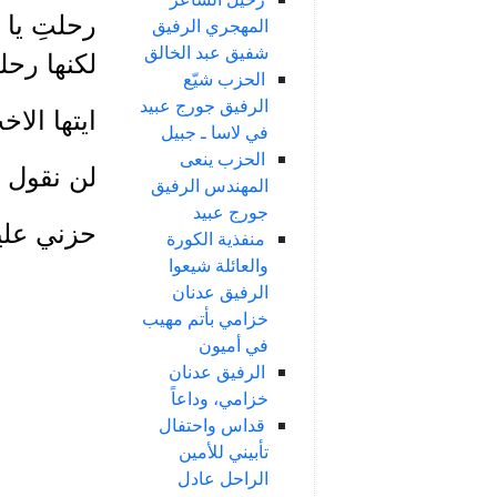
رحلتِ يا 
المهجري الرفيق
شفيق عبد الخالق
لكنها رح
الحزب شيّع
الرفيق جورج عبيد
ايتها الاخ
في لاسا ـ جبيل
الحزب ينعى
لن نقول ل
المهندس الرفيق
جورج عبيد
حزني علي
منفذية الكورة
والعائلة شيعوا
الرفيق عدنان
خزامي بأتم مهيب
في أميون
الرفيق عدنان
خزامي، وداعاً
قداس واحتفال
تأبيني للأمين
الراحل عادل