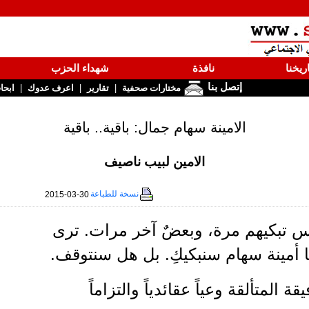
ريخنا
نافذة
شهداء الحزب
إتصل بنا
|
|
|
مختارات صحفية
تقارير
اعرف عدوك
ابحا
الامينة سهام جمال: باقية.. باقية
الامين لبيب ناصيف
نسخة للطباعة
2015-03-30
س تبكيهم مرة، وبعضٌ آخر مرات. ترى
 أمينة سهام سنبكيكِ. بل هل سنتوقف.
قة المتألقة وعياً عقائدياً والتزاماً