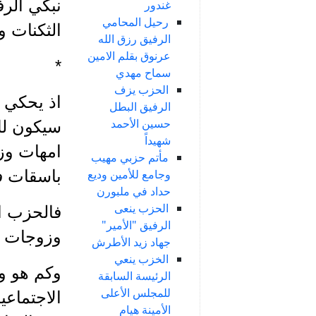
نبكي الرف
غندور
رحيل المحامي
الثكنات و
الرفيق رزق الله
عرنوق بقلم الامين
*
سماح مهدي
الحزب يزف
اذ يحكي 
الرفيق البطل
حسين الأحمد
سيكون لك
شهيداً
امهات وزو
مأتم حزبي مهيب
باسقات ف
وجامع للأمين وديع
حداد في ملبورن
الحزب ينعى
فالحزب ال
الرفيق "الأمير"
وزوجات ال
جهاد زيد الأطرش
الخزب ينعي
وكم هو وا
الرئيسة السابقة
للمجلس الأعلى
الاجتماعي
الأمينة هيام