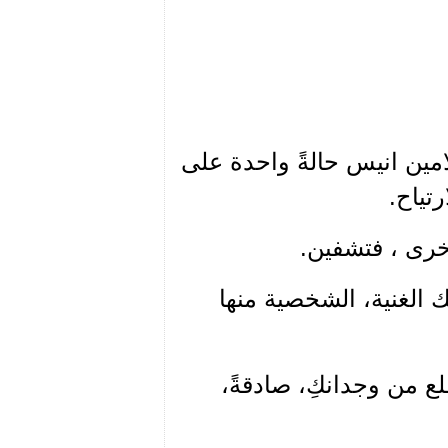
امين انيس حالةً واحدة على
تياح.
خرى ، فتشفين.
ك الغنية، الشخصية منها
طلع من وجدانكِ، صادقةً،