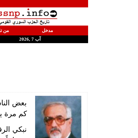
مدخل
من تا
آب 7 ,2026
بعض النا
كم مرة يا
نبكي الرفي