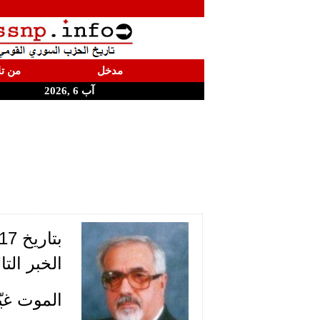
مدخل
من تا
آب 6 ,2026
الخبر التا
الموت غي