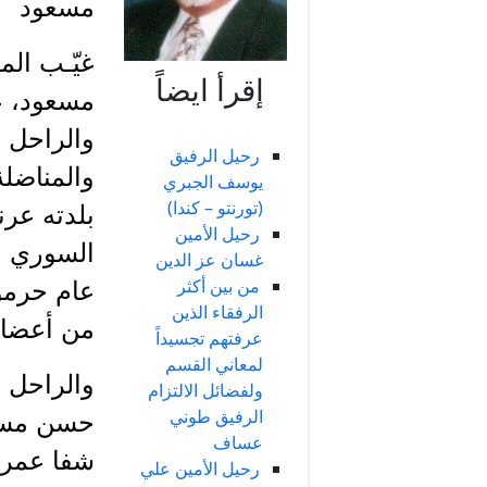
مسعود
غيّـب ال
إقرأ ايضاً
مسعود، عن
والراحل م
رحيل الرفيق
والمناضل
يوسف الجبري
(تورنتو – كندا)
بلدته عر
رحيل الأمين
السوري ا
غسان عز الدين
من بين أكثر
عام حرمو
الرفقاء الذين
من أعضاء 
عرفتهم تجسيداً
لمعاني القسم
والراحل 
ولفضائل الالتزام
الرفيق طوني
حسن مسع
عساف
رحيل الأمين علي