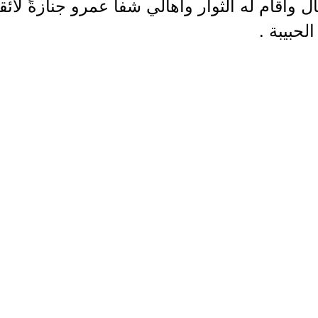
طال وأقام له الثوار وأهالي شفا عمرو جنازةً لا
حبيبة .