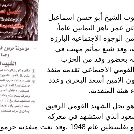
موت الشيخ أبو حسن اسماعيل
 عمر ناهز الثمانين عاماً،
ن الوجوه الاجتماعية البارزة
ة، وقد شيع بمأتم مهيب في
نة بحضور وفد من الحزب
لقومي الاجتماعي تقدمه منفذ
ن الامين أسعد البحري وعدد
هيئة المنفذية.
هو نجل الشهيد القومي الرفيق
ود الذي استشهد في معركة
شفا عمرو بفلسطين عام 1948 .وقد نعت