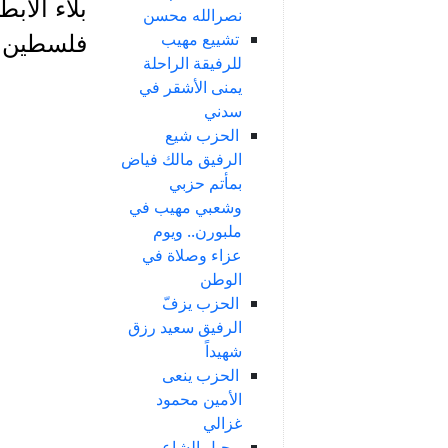
بلاء الاب
نصرالله محسن
تشييع مهيب
فلسطين ال
للرفيقة الراحلة
يمنى الأشقر في
سدني
الحزب شيع
الرفيق مالك فياض
بمأتم حزبي
وشعبي مهيب في
ملبورن.. ويوم
عزاء وصلاة في
الوطن
الحزب يزفّ
الرفيق سعيد رزق
شهيداً
الحزب ينعى
الأمين محمود
غزالي
رحيل الشاعر