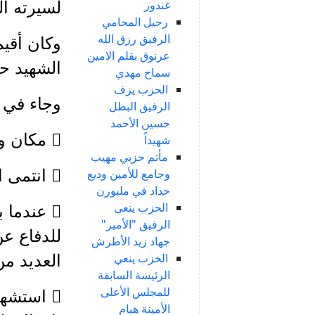
غندور
لسيرته ا
رحيل المحامي
الرفيق رزق الله
عرنوق بقلم الامين
الشهيد ح
سماح مهدي
الحزب يزف
وجاء في ا
الرفيق البطل
حسين الأحمد
 مكان وتاريخ الولادة: عرنة 1912
شهيداً
مأتم حزبي مهيب
 انتمى الى الحزب السوري القومي الاجتماعي عام 1946
وجامع للأمين وديع
حداد في ملبورن
الحزب ينعى
الرفيق "الأمير"
للدفاع ع
جهاد زيد الأطرش
الخزب ينعي
العديد من
الرئيسة السابقة
للمجلس الأعلى
الأمينة هيام