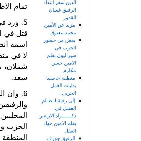
الدين سفر اعداد
تمام الاط
الرفيق غسان
القدور
5. ورد 
مزيد عن الأمين
قتل في ا
محمد معتوق
بعض من حضور
اسمه انطو
الحزب في
لا في منط
سيراليون بقلم
الامين حسن
شملان، م
مكارم
سعد.
منطقة حاصبيا
بدايات العمل
6. وان 
الحزبي
إلى رفيقنا نظـام
والرفيقي
العقـل في
المحليين 
ذكــــــراه الاربعين
بقلم الامين جهاد
الحزب وال
العقل
المنطقة با
الرفيق جوزف