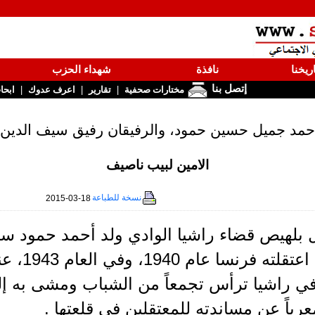
ريخنا
نافذة
شهداء الحزب
إتصل بنا
|
|
|
مختارات صحفية
تقارير
اعرف عدوك
ابحا
 أحمد جميل حسين حمود، والرفيقان رفيق سيف الدين
الامين لبيب ناصيف
نسخة للطباعة
2015-03-18
باكراً فق
ي راشيا ترأس تجمعاً من الشباب ومشى به إلى
رباً عن مساندته للمعتقلين في قلعتها .