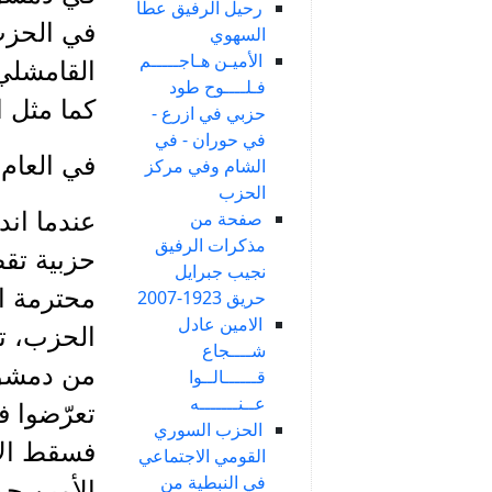
رحيل الرفيق عطا
في الحزب 
السهوي
الأميـن هـاجـــــم
القامشلي،
فـلــــوح طود
كما مثل 
حزبي في ازرع -
في حوران - في
في العام 1957 رشحه الحزب للانتخابات النيابية عن راشيا والبقاع الغ
الشام وفي مركز
الحزب
صفحة من
مذكرات الرفيق
حزبية تق
نجيب جبرايل
محترمة اج
حريق 1923-2007
الامين عادل
الحزب، تو
شــــجاع
قــــــالــوا
عــنـــــــه
تعرّضوا ف
الحزب السوري
فسقط الأ
القومي الاجتماعي
في النبطية من
الأمين حم