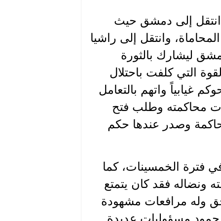
 انتقل إلى دمشق حيث
19 وفي عام 1945 نال شهادة المحاماة، وانتقل إلى راشيا
ً عاماً سنة 1949، عاد إلى دمشق ليشارك بالثورة
لقوة التي كلفت باحتلال
كم غيابياً واتهم بالتعامل
عادة. وعندما عاد إلى لبنان سنة 1955 أعيدت محاكمته وطلب فتح
حاكمة وصدر عندها حكم
ي فترة الخمسينات، كما
فته ونضاله فقد كان يتمتع
الحق وله مرافعات مشهودة
 حمود مسؤوليات عديدة