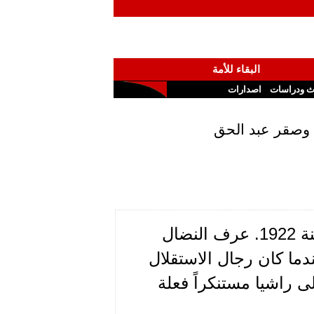
البقاء للأمة
ث ودراسات
اصدارات
 وصقر عبد الحق
في مجدل بلهيص قضاء راشيا الوادي ولد أحمد حمود سنة 1922. عرف النضال
د اعتقلته فرنسا عام 1940، وفي العام 1943، عندما كان رجال الاستقلال
 راشيا مستنكراً فعلة