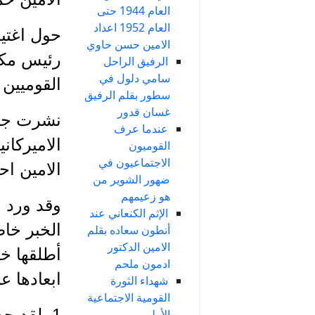
العام 1944 حتى
العام 1952 اعداد
حول اغتي
الامين حسن حاوي
الرفيق الراحل
سامي دلول في
القوميين 
سطور بقلم الرفيق
غسان قدور
نشرت جري
عندما عرف
الاميركان
القوميون
الاجتماعيون في
الامين اح
ضهور الشوير من
هو زعيمهم
وقد ورد 
الإثم الكنعاني عند
الخبر خاص
أنطون سعاده بقلم
الامين الدكتور
أطلقها خ
ادمون ملحم
ابعادها ع
شهداء الثورة
القومية الاجتماعية
1. لقد 
الأولى