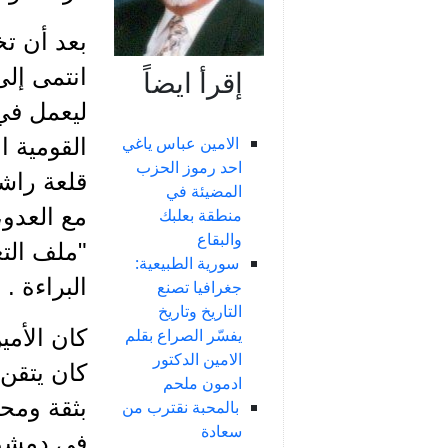
بعد أن ت
إقرأ ايضاً
الامين عباس ياغي
القومية ا
احد رموز الحزب
قلعة راشي
المضيئة في
منطقة بعلبك
والبقاع
"ملف الت
سورية الطبيعية:
البراءة .
جغرافيا تصنع
التاريخ وتاريخ
كان الأم
يفسّر الصراع بقلم
الامين الدكتور
كان يتقن ا
ادمون ملحم
بثقة ومحب
بالمحبة نقترب من
سعادة
في دمشق 