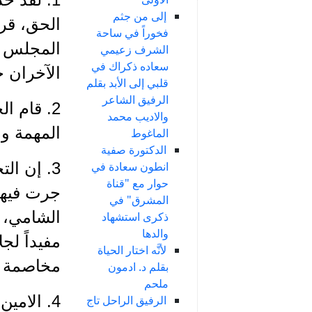
إلى من جثم
الحق، قرب
فخوراً في ساحة
المجلس ال
الشرف زعيمي
سعاده ذكراك في
الآخران خ
قلبي إلى الأبد بقلم
الرفيق الشاعر
2. قام 
والاديب محمد
المهمة ول
الماغوط
الدكتورة صفية
3. إن ال
انطون سعادة في
حوار مع "قناة
جرت فيها 
المشرق" في
الشامي، 
ذكرى استشهاد
والدها
مفيداً لج
لأنَّه اختار الحياة
مخاصمة لل
بقلم د. ادمون
ملحم
4. الامي
الرفيق الراحل تاج