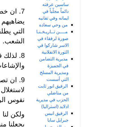
ساسين عرفته
7. ان خ
دائماً مجلّياً في
ايمانه وفي تفانيه
يضاهيهم 
من وحي سعاده
التي يطلق
مــــن تــاريـخـنـا
صورة لرفقاء في
الشعب.
الاسر شاركوا في
الثورة الانقلابية
8. لذلك 
مديرية التضامن
والإشاعات
في الجميزة
ومديرية المسلخ
9. ان ت
التي أسست
الرفيق انور ثابت
لاستغلال 
من مناضلي
نفوس الرف
الحزب في مديرية
ادلايد (استراليا)
الرفيق انيس
ولكن لنا ن
جبرايل سابا
يجعلنا من
رسالة وجهها