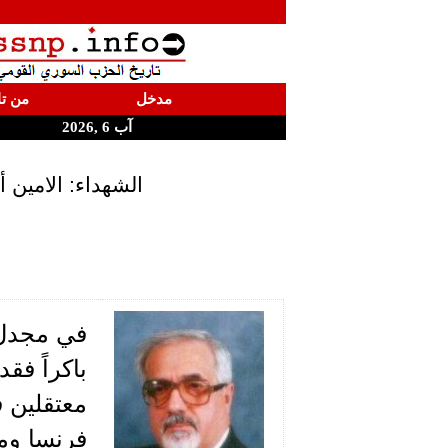
مدخل
من تا
آب 6 ,2026
الشهداء: الامين
معتقلين ف
فرنسا ومع