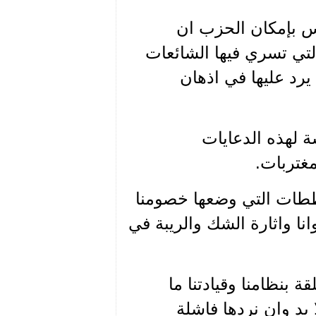
يس بإمكان الحزب ان
لتي تسري فيها الشائعات
رد عليها في اذهان
ة لهذه الدعايات
مغتربات.
خططات التي وضعها خصومنا
نا واثارة الشك والريبة في
ة بنظامنا وقيادتنا ما
 بد وان نردها فاشلة