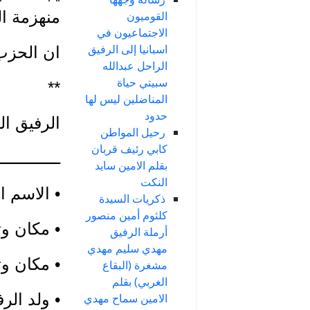
منهزمة ال
القوميون
الاجتماعيون في
اسبانيا إلى الرفيق
ان الحزب
الراحل عبدالله
سبيتي حياة
**
المناضلين ليس لها
حدود
الرفيق ا
رحيل المواطن
كابي رئيف قربان
ـــــــــــــ
بقلم الامين سايد
النكت
• الاسم ا
ذكريات السيدة
كلثوم أمين منصور
• مكان وتاري
أرملة الرفيق
مهدي سليم مهدي
• مكان وتاري
مشغرة (البقاع
الغربي) بقلم
• ولد الر
الامين سماح مهدي