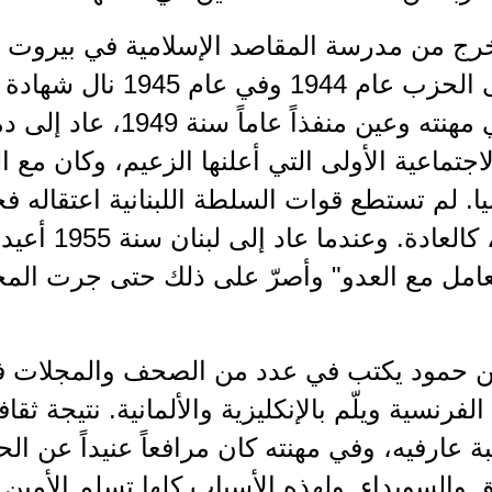
خرج من مدرسة المقاصد الإسلامية في بيروت
انتمى إلى الحزب عام 44
ليعمل في مهنته وعين منفذا
لاجتماعية الأولى التي أعلنها الزعيم، وكان مع ا
ا. لم تستطع قوات السلطة اللبنانية اعتقاله فحو
مع العدو، كال
عامل مع العدو" وأصرّ على ذلك حتى جرت الم
ين حمود يكتب في عدد من الصحف والمجلات ف
لفرنسية ويلّم بالإنكليزية والألمانية. نتيجة ثقا
ة عارفيه، وفي مهنته كان مرافعاً عنيداً عن 
والسويداء. ولهذه الأسباب كلها تسلم الأمين