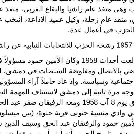
وهي منفذ عام راشيا والبقاع الغربي، منفذ ع
 منفذ عام زحلة، وكيل عميد الإذاعة، انتخب 
الحزب في أعمال عدة.
ربي.
عندما اندلعت أحداث 1958 وكان الأمين حم
ضي بالاتصال ومفاوضة السلطات في دمشق، لما
تماعية وسياسية. وإذ عاد حاملاً آراء المسؤول
جه مرة ثانية إلى دمشق لاستئناف المهمة التي 
من دمشق يوم 8 آب 1958 ومعه الرفيقان ص
ي وادي منسية جنوبي قرية حلوة، (بين ميسلون
مين حمود والرفيقان عبد الحق وسيف الدين ش
ود في تاريخ الحزب أنه أول أمين يسقط شهيداً