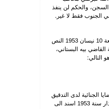
السجن، والحكم لن ينفذ
ي الجنوب فقط لا غير.
اوردت جريدة "صدى لبنان" في عددها الصادر يوم الجمعة 10 نيسان 1953 النص
القاضي بيه البستاني،
 التالي:
يا الجنائية لدى التدقيق
والذاكرة، تبين أنه بموجب مضبطة اتهام مؤرخة في 3 آذار سنة 1953 اسند الى