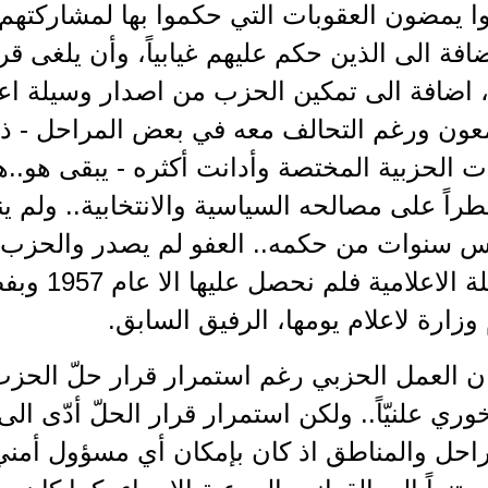
وا يمضون العقوبات التي حكموا بها لمشاركتهم 
ضافة الى الذين حكم عليهم غيابياً، وأن يلغى
 اضافة الى تمكين الحزب من اصدار وسيلة اعل
ون ورغم التحالف معه في بعض المراحل - ذلك 
الحزبية المختصة وأدانت أكثره - يبقى هو..ه
اً على مصالحه السياسية والانتخابية.. ولم 
سنوات من حكمه.. العفو لم يصدر والحزب بقي ق
أما الوسيلة 
وزارة لاعلام يومها، الرفيق السابق.
ن العمل الحزبي رغم استمرار قرار حلّ الحز
وري علنيّاً.. ولكن استمرار قرار الحلّ أدّى ال
احل والمناطق اذ كان بإمكان أي مسؤول أمن