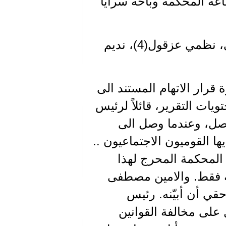
عة المحكمة وباحة سرايا
وأذكر من المحامين الذين توكلوا للدفاع، عبدالله قبرصي، نظمي عزقول(4)، نديم
 قرار الاتهام المستند الى
ات التقرير، قائلاً لرئيس
صل، وعندما وصل الى
ها القوميون الاجتماعيون ..
لمحكمة المحرج لهذا
ة فقط. والامين مصطفى
ي أن أبيّنه. رئيس
على مخالفة القوانين