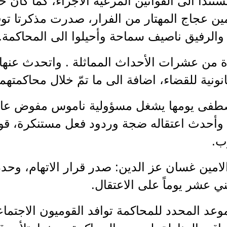
مستنداً الى القوانين المرعية الاجراء، كما كان
مين عجاج المهتار من الفرار، صدرت مذكرتا 
والرفيق ناصيف سماحة وأحيلوا الى المحاكمة.
ة من عشرات الأحداث المماثلة . واتحدث عنها
ونية للقضاء، اضافة الى ما تمّ خلال محاكمتهما
طفى يومها يشغل مسؤولية ناموس مفوض عام 
 وأحدث اعتقاله ضجة وردود فعل مستنكرة، قومي
ب.
امين غسان عز الدين: صدر قرار الاتهام، وحدد
ني عشر يوماً على الاعتقال.
موعد المحدد للمحاكمة توافد القوميون الاجت