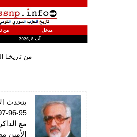
مدخل
من تا
آب 8 ,2026
من تاريخنا 
يتحدث ال
مع الذاكر