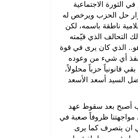
في الثورة الاجتماعية
 قرار حل الحزب ويرخص له
امية ناطقة باسمه، لكن
التحالف الذي قيّمته
و.. الذي كان يرى في قوة
ينفذ أي شيء من وعوده
انونياً حزباً محلولاً،
الاعلامية فلم نحصل عليها الا عام 1957 وبفضل السيد أسعد الأسعد
ب أصبح بعد سقوط عهد
ى مواجهتنا ظروفاً صعبة في
ي ان يتصرف كما يرى