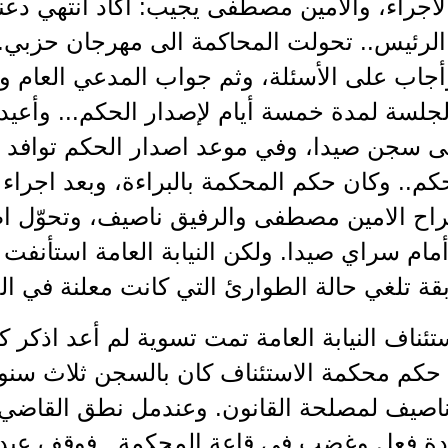
لاجراء، والامين مصطفى يجيب: أكاد انتهي دعني
 الرئيس.. تحولت المحاكمة الى مهرجان حزبي.
جاب على الأسئلة، وثم جواب المدعي العام وم
جلسة لمدة خمسة أيام لإصدار الحكم... وأعيد
ى سجن صيدا، وفي موعد اصدار الحكم توافد اي
م.. وكان حكم المحكمة بالبراءة، وبعد اجراء ال
اح الامين مصطفى والرفيق ناصيف، وتحوّل ا
ام سراي صيدا. ولكن النيابة العامة استأنفت ا
قة تلغي حالة الطوارئ التي كانت معلنة في ال
تئناف النيابة العامة تمت تسوية لم أعد اذكر ك
 حكم محكمة الاستئناف كان بالسجن ثلاث سن
ناصيف لمصلحة القانون. وعندمل نطق القاضي 
 فعل وغضب في قاعة المحكمة.. فوقف عبدال