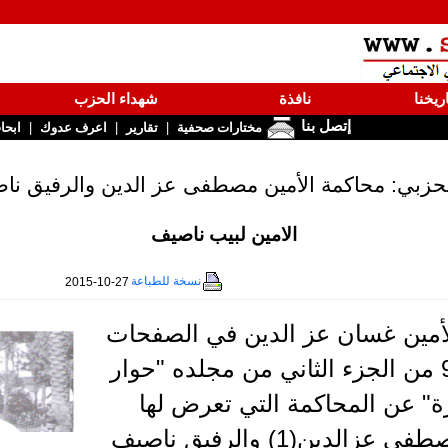
ريخنا
نافذة
شهداء الحزب
إتصل بنا
|
|
|
مختارات صحفية
تقارير
اعرف عدوك
ابحا
الحزبي: محاكمة الأمين مصطفى عز الدين والرفيق ن
الامين لبيب ناصيف
نسخة للطباعة
2015-10-27
أمين غسان عز الدين في الصفحات
95-96-97 من الجزء الثاني من مجلده "حوار
ة" عن المحاكمة التي تعرض لها
الأمين مصطفى عزالدين(1) والرفيق ناصيف