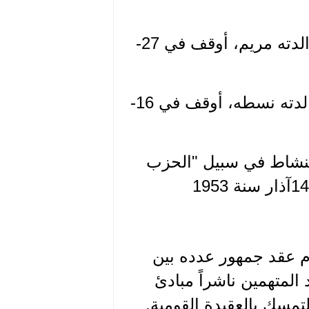
1- مصطفى محمد عز الدين، عمره 23 سنة من صور. والدته مريم، أوقف في 27-
2- ناصيف وديع سماحة، عمره 29 سنة من الخنشارة. والدته نسطه، أوقف في 16-
لخيام وبتاريخ 13 شباط سنة 1953 قاما بنشاط في سبيل "الحزب
 بمرج الخيام عقد جمهور عدده بين
متهمين ناشراً مبادئ
تمسك بالعقيدة القومية.