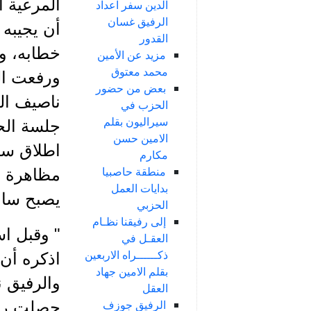
المرعية ا
الدين سفر اعداد
الرفيق غسان
أن يجيبه
القدور
خطابه، وأ
مزيد عن الأمين
محمد معتوق
ورفعت ال
بعض من حضور
ناصيف ال
الحزب في
سيراليون بقلم
جلسة الحك
الامين حسن
اطلاق سر
مكارم
منطقة حاصبيا
مظاهرة أم
بدايات العمل
يصبح ساب
الحزبي
إلى رفيقنا نظـام
" وقبل اس
العقـل في
ذكــــــراه الاربعين
اذكره أن
بقلم الامين جهاد
والرفيق 
العقل
الرفيق جوزف
حصلت ردة