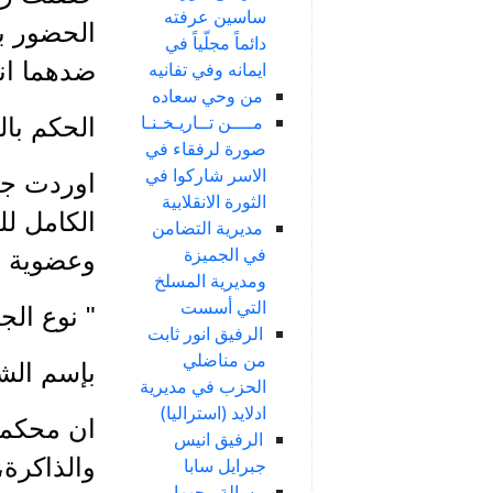
ساسين عرفته
الحضور ب
دائماً مجلّياً في
ضدهما انه
ايمانه وفي تفانيه
من وحي سعاده
مــــن تــاريـخـنـا
الحكم بال
صورة لرفقاء في
الاسر شاركوا في
الثورة الانقلابية
الكامل لل
مديرية التضامن
في الجميزة
وعضوية ا
ومديرية المسلخ
التي أسست
" نوع الج
الرفيق انور ثابت
من مناضلي
بإسم الشع
الحزب في مديرية
ادلايد (استراليا)
ان محكمة 
الرفيق انيس
جبرايل سابا
رسالة وجهها