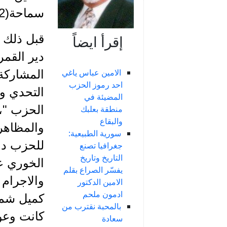
سماحة(2) في مدينة صيدا.
قبل ذلك 
إقرأ ايضاً
الامين عباس ياغي
المشاركة 
احد رموز الحزب
التحدي و
المضيئة في
الحزب "، 
منطقة بعلبك
والبقاع
والمظاهر
سورية الطبيعية:
للحزب دو
جغرافيا تصنع
التاريخ وتاريخ
الخوري ع
يفسّر الصراع بقلم
والاجرام
الامين الدكتور
ادمون ملحم
كميل شمعو
بالمحبة نقترب من
كانت وعود
سعادة