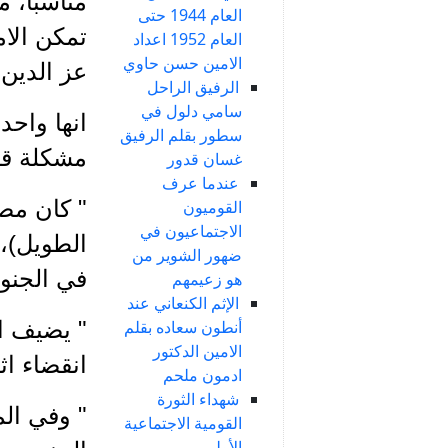
مناسباً، 
العام 1944 حتى
تمكن الا
العام 1952 اعداد
الامين حسن حاوي
عز الدين 
الرفيق الراحل
سامي دلول في
انها واحد
سطور بقلم الرفيق
مشكلة قان
غسان قدور
عندما عرف
" كان مص
القوميون
الاجتماعيون في
الطويل)،
ضهور الشوير من
في الجنو
هو زعيمهم
الإثم الكنعاني عند
" يضيف ال
أنطون سعاده بقلم
الامين الدكتور
انقضاء اث
ادمون ملحم
شهداء الثورة
" وفي ال
القومية الاجتماعية
الأولى