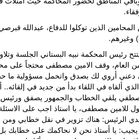
باقي المناطق لحضور المحاكمة حيث امتلأت قا
فقاء.
تتح رئيس المحكمة نبيه البستاني الجلسة وتلاوة
من العام، وقف الامين مصطفى محتجاً على محتوي
 دعني أروي لك بصدق واتحمل مسؤولية ما ح
ذي ألقاه في اللقاء بدأ من جديد في إلقائه.. أي
صطفي يلقي الخطاب والجمهور يصفق ورئيس ا
ول للامين مصطفى، يا استاذ اجب على الاسئل
ي الرئيس: هناك تزوير في نقل خطابي ومن حق
جيب: يا أستاذ نحن لا نحاكمك على خطابك بل 