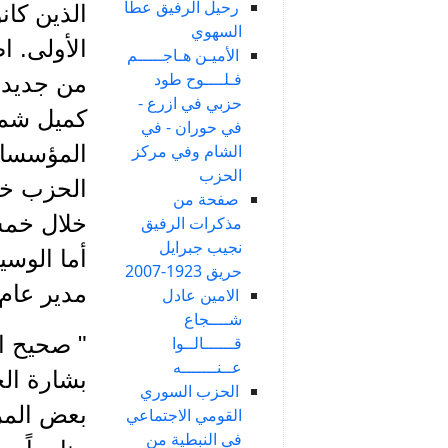
رحيل الرفيق عطا
الذين كان
السهوي
الأولى. ا
الأميـن هـاجـــــم
فـلــــوح طود
من جديد،
حزبي في ازرع -
كميل شمع
في حوران - في
المؤسسات 
الشام وفي مركز
الحزب
الحزب خطر
صفحة من
خلال خمس 
مذكرات الرفيق
نجيب جبرايل
حريق 1923-2007
مدير عام 
الامين عادل
شــــجاع
" صحيح ا
قــــــالــوا
عــنـــــــه
بشارة الخ
الحزب السوري
بعض المر
القومي الاجتماعي
في النبطية من