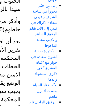
الجنوب و
إلى من جثم
صيدا بالر
فخوراً في ساحة
الشرف زعيمي
سعاده ذكراك في
قلبي إلى الأبد بقلم
حاطوم(5) وغيرهم.
الرفيق الشاعر
والاديب محمد
بعد أن اف
الماغوط
تقرير الأ
الدكتورة صفية
انطون سعادة في
المحكمة،
حوار مع "قناة
الخطاب ال
المشرق" في
ذكرى استشهاد
الامين م
والدها
الوضع يق
لأنَّه اختار الحياة
يجيب سيد
بقلم د. ادمون
ملحم
المحكمة ي
الرفيق الراحل تاج