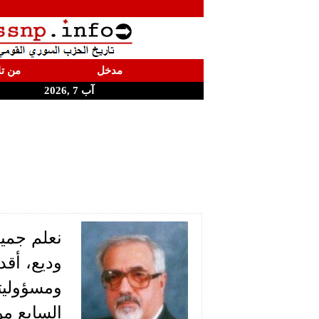
مدخل
من تا
آب 7 ,2026
نعلم جميع
وديع، أقد
ومسؤوليت
السابع من ت