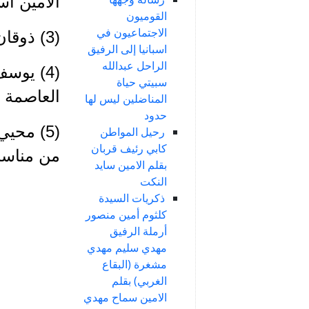
الامين ا
القوميون
الاجتماعيون في
(3) ذوقان بو كامل: من بعقلين ومن ابطال الحزب، سنحكي عنه لاحقاً
اسبانيا إلى الرفيق
الراحل عبدالله
(4) يوس
سبيتي حياة
العاصمة 
المناضلين ليس لها
حدود
(5) محي
رحيل المواطن
كابي رئيف قربان
من مناسبة
بقلم الامين سايد
النكت
ذكريات السيدة
كلثوم أمين منصور
أرملة الرفيق
مهدي سليم مهدي
مشغرة (البقاع
الغربي) بقلم
الامين سماح مهدي