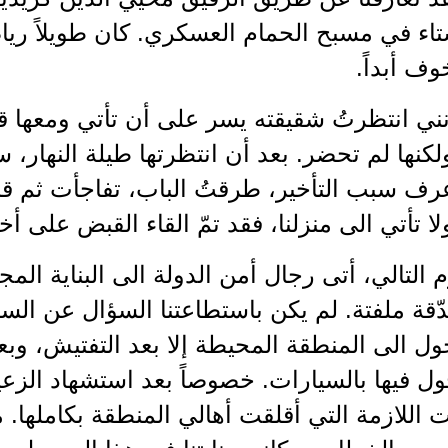
ء في مسبح الحمام العسكري. كان طويلاً رياضياً
ف أبداً.
انني انتظرتُ شقيقته يسر على أن تأتي ومعها
ولكنها لم تحضر. بعد أن انتظرتها طيلة النهار، 
أعرف سبب التأخير، طرقتُ الباب، تفاجأت ثم 
لا تأتي الى منزلنا، فقد تمّ القاء القبض على أخ
 التالي، أتى رجال أمن الدولة الى البناية المجاو
بدّقة ملفتة. لم يكن باستطاعتنا السؤال عن ا
خول الى المنطقة المحيطة إلا بعد التفتيش، وب
ول فيها بالسيارات. خصوصاً بعد استشهاد الزع
ت اللازمة التي أقلقت أهالي المنطقة بكاملها. 