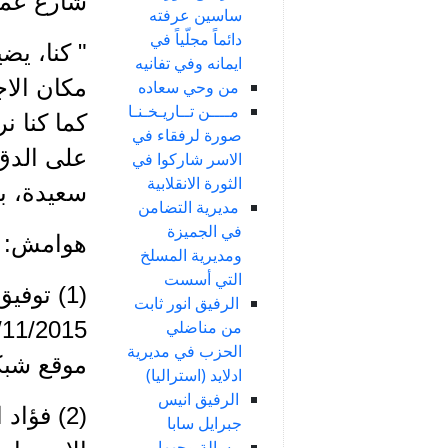
شارع عمر 
ساسين عرفته
دائماً مجلّياً في
" كنا، يض
ايمانه وفي تفانيه
مكان الاج
من وحي سعاده
مــــن تــاريـخـنـا
كما كنا ن
صورة لرفقاء في
على الدق 
الاسر شاركوا في
الثورة الانقلابية
سعيدة، بق
مديرية التضامن
في الجميزة
هوامش:
ومديرية المسلخ
التي أسست
(1) توف
الرفيق انور ثابت
من مناضلي
الحزب في مديرية
موقع شبكة ا
ادلايد (استراليا)
الرفيق انيس
(2) فؤا
جبرايل سابا
رسالة وجهها