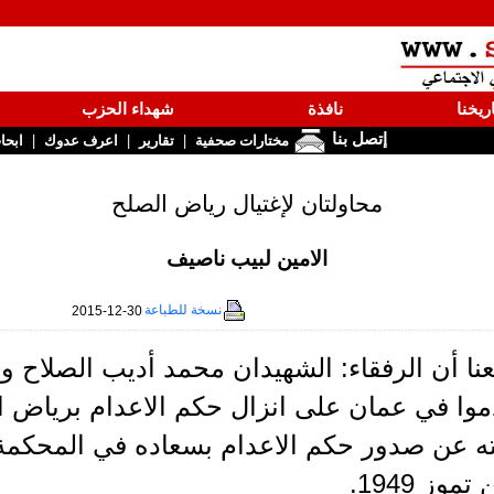
ريخنا
نافذة
شهداء الحزب
إتصل بنا
|
|
|
مختارات صحفية
تقارير
اعرف عدوك
ابحا
محاولتان لإغتيال رياض الصلح
الامين لبيب ناصيف
نسخة للطباعة
2015-12-30
نا أن الرفقاء: الشهيدان محمد أديب الصلاح و
موا في عمان على انزال حكم الاعدام برياض ا
ه عن صدور حكم الاعدام بسعاده في المحكمة 
موز 1949.