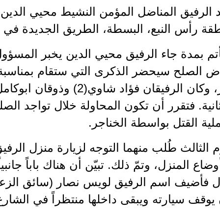
د الرفيق المناضل المؤمن النشيط محيي الدين
قة رأس النبع، البسطة، الطريق الجديدة في ا
أتم بمدة جاء الرفيق محيي الدين يخبر المسؤ
اض الصلح سيحضر الذكرى التي ستقام بمناسبة 
انية. فتقرر أن تكون المحاولة خلال تواجد الص
لية القتل بواسطة الخناجر.
م الثالث طُلب منهما التوجه لزيارة منزل الرفي
اع المنزل، وتمّ ذلك. تبيّن أن هناك باباً جانبي
ل فأضيف اسم الرفيق لويس نصار (سائق الزعي
يوقف سيارته ويبقى داخلها منتظراً في الشارع