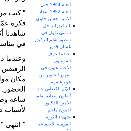
العام 1944 حتى
العام 1952 اعداد
" كنت من 
الامين حسن حاوي
فكرة عمّ
الرفيق الراحل
شاهدنا أ
سامي دلول في
سطور بقلم الرفيق
في مناسب
غسان قدور
عندما عرف
وعندما دخ
القوميون
الاجتماعيون في
الرفيقين 
ضهور الشوير من
مكان موا
هو زعيمهم
الحضور. 
الإثم الكنعاني عند
أنطون سعاده بقلم
ساعة وصل
الامين الدكتور
لأسباب طا
ادمون ملحم
شهداء الثورة
" انتهى "
القومية الاجتماعية
الأولى