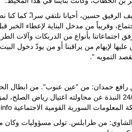
بن الخطاب، وكانت بنايتنا في هذا المحيط.
يف الرفيق حسين، أحيانا نلتقي سرا،ً كما كنا ن
تماع، وقريباً من مدخل البناية لإعطاء الخبر ق
رفق اجتماعاتنا بأنواع من الدربكات وآلات الطر
عليها لإيهام من يراقبنا أو من يودّ دخول البيت 
صد التمويه ".
يق رافع حمدان: من "عين عنوب". من ابطال الح
24/11/2015 النبذة عن محاولته اغتيال رياض الصلح،
لمعلومات السورية القومية الاجتماعية www.ssnp.info.
د الشاوي: من طرابلس. تولى مسؤوليات وكان من