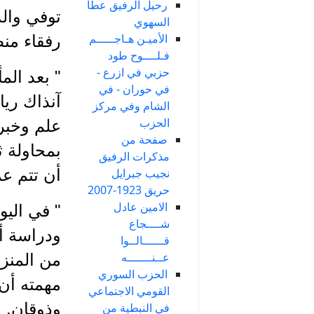
رحيل الرفيق عطا
توفي وال
السهوي
الأميـن هـاجـــــم
رفقاء منط
فـلــــوح طود
حزبي في ازرع -
" بعد الم
في حوران - في
آنذاك ري
الشام وفي مركز
الحزب
صفحة من
بمحاولة ث
مذكرات الرفيق
أن تتم عم
نجيب جبرايل
حريق 1923-2007
الامين عادل
" في اليو
شــــجاع
ودراسة أوض
قــــــالــوا
عــنـــــــه
من المنز
الحزب السوري
مهمته أن 
القومي الاجتماعي
وذوقان.
في النبطية من