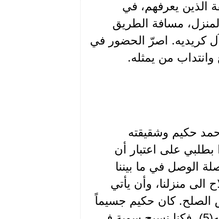
ة الذين يعرفهم، في
ر المنزل، مسافة الطريق
 كريديه. اصرّ الحضور في
وانتداب من يمثله.
حمد حكيم وشقيقته
 بطلبي على اعتبار أن
ة الوصل في ما بيننا
 الى منزلنا، وأن يأتي
 الصلح. كان حكيم جسيماً
رياضياً، لقد تعارفنا عن طريق الرفيق محيي الدين كريديه(5)، فكنا نسبح سوية في