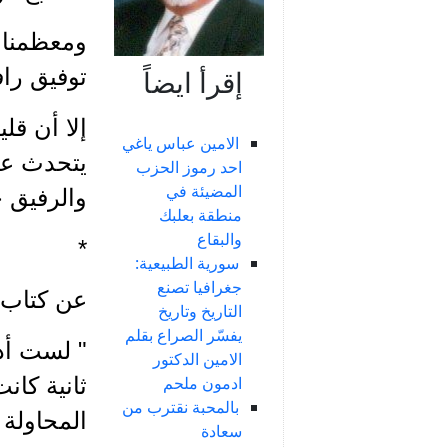
توفيق رافع
إقرأ ايضاً
إلا أن قل
الامين عباس ياغي
يتحدث عنه
احد رموز الحزب
المضيئة في
والرفيق حسين الشيخ
منطقة بعلبك
والبقاع
*
سورية الطبيعية:
جغرافيا تصنع
عن كتاب ا
التاريخ وتاريخ
يفسّر الصراع بقلم
" لست أدر
الامين الدكتور
ثانية كان
ادمون ملحم
بالمحبة نقترب من
المحاولة ا
سعادة