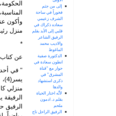
الحكومة،
إلى من جثم
المناسبة،
فخوراً في ساحة
الشرف زعيمي
وأكون عن
سعاده ذكراك في
منزل رئي
قلبي إلى الأبد بقلم
الرفيق الشاعر
*
والاديب محمد
الماغوط
الدكتورة صفية
عن كتاب ا
انطون سعادة في
حوار مع "قناة
" في أحد
المشرق" في
يسر
ذكرى استشهاد
والدها
منزلي كان
لأنَّه اختار الحياة
الرفيقة ي
بقلم د. ادمون
ملحم
الرفيق حك
الرفيق الراحل تاج