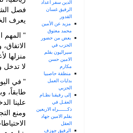
الدين سفر اعداد
فصل الشتا
الرفيق غسان
القدور
يعرف الخو
مزيد عن الأمين
محمد معتوق
" المهم 
بعض من حضور
الاتفاق، 
الحزب في
سيراليون بقلم
منزلها ل
الامين حسن
لا تدخل و
مكارم
منطقة حاصبيا
بدايات العمل
" في اليوم
الحزبي
طابقاً، و
إلى رفيقنا نظـام
علينا الد
العقـل في
ذكــــــراه الاربعين
ومنع التج
بقلم الامين جهاد
الاحتياطا
العقل
الرفيق جوزف