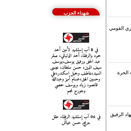
شهداء الحزب
ري القومي
في 8 آب إستشهد لأمين أحمد
حمود والرفقاء أحمد الدلباني، صقر
عبد الحق ورفيق يوسف،يوسف
سيف الدين، حسن سلطان، عيسى
السيد،عاطف وجميل اسكندر،علي
 الحرة
وحسين الهق،غسام أمهز وعبدالله
قانصو، زياد ويوسف حمصي
وجورج نجم
اد الرفيق
في 06 آب إستشهد الرفقاء عقل
جريج, حسن عياشً