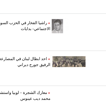
»
راشيا الفخار في الحزب السو
الاجتماعي- بدايات
»
احد ابطال لبنان في المصارعة
الرفيق جورج ديراني
»
معارك الشجرة – لوبيا واستشه
محمد ديب عينوس