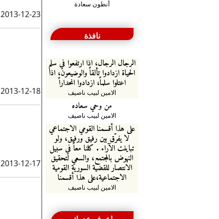
أنطون سعادة
2013-12-23
نافذة
الرجال الرجال، اذا ارتفعوا في سلم
الحياة ازدادوا تألقاً والوضيعون، اذا
اعتلوا سلماً، ازدادوا انحداراً
2013-12-18
الامين لبيب ناصيف
من وحي سعاده
الامين لبيب ناصيف
على هذا أقسمنا القومي الاجتماعي
لا يفرّق بين رفيق ورفيق، ولو
تباينت الآراء . كلنا معاً في سبيل
النهوض بالمجتمع، والسعي لتحقيق
2013-12-17
الانتصار للقضية السورية القومية
الاجتماعية،على هذا أقسمنا
الامين لبيب ناصيف