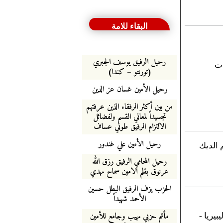
البقاء للامة
رحيل الرفيق يوسف الجبري
ات
(تورنتو – كندا)
رحيل الأمين غسان عز الدين
من بين أكثر الرفقاء الذين عرفتهم
تجسيداً لمعاني القسم ولفضائل
الالتزام الرفيق طوني عساف
رحيل الأمين علي غندور
 الديك
رحيل المحامي الرفيق رزق الله
عرنوق بقلم الامين سماح مهدي
الحزب يزف الرفيق البطل حسين
الأحمد شهيداً
مأتم حزبي مهيب وجامع للأمين
يريا -