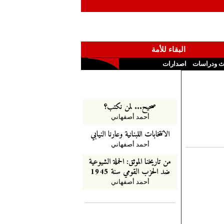
البقاء للأمة
ث ودراسات
اصدارات
صحيح... لمن نكتب؟
أحمد أصفهاني
الانتخابات اللبنانية وعارنا النيابي
أحمد أصفهاني
من تاريخنا الموثق: الحملة الشيوعية
ضد الحزب القومي سنة 1945
أحمد أصفهاني