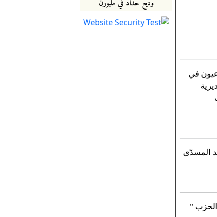
وديع حداد في ملبورن
عيون في
يرية
د المسدّى
لحزب "