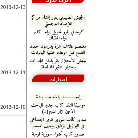
اعرف عدوك
2013-12-13
الجيش الصهيوني يقرر إنشاء مراكز
للإمداد اللوجستي
كوخافي يقرر تحويل لواء "كفير"
للواء اشتباك
مغتصبو غلاف غزة يدرسون حصد
القمح قبل موعده خشية البالونات
جيش الاحتلال يقرّ بفشل المجندات
باختبار "تلقيم المدفعية"
2013-12-11
اصدارات
إصـــــــــــــدارات جـــديــدة
موسيقا النقد كتاب جديد للباحث
2013-12-10
الامين نزار سلوم(1)
صدور كتاب سوري قومي اجتماعي
في البرازيل للرفيق يوسف المسمار
صدور كتاب أضواء سورية قومية